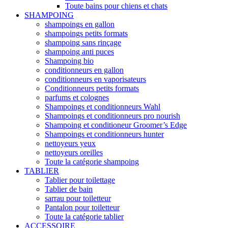
Toute bains pour chiens et chats
SHAMPOING
shampoings en gallon
shampoings petits formats
shampoing sans rinçage
shampoing anti puces
Shampoing bio
conditionneurs en gallon
conditionneurs en vaporisateurs
Conditionneurs petits formats
parfums et colognes
Shampoings et conditionneurs Wahl
Shampoings et conditionneurs pro nourish
Shampoing et conditioneur Groomer’s Edge
Shampoings et conditionneurs hunter
nettoyeurs yeux
nettoyeurs oreilles
Toute la catégorie shampoing
TABLIER
Tablier pour toilettage
Tablier de bain
sarrau pour toiletteur
Pantalon pour toiletteur
Toute la catégorie tablier
ACCESSOIRE