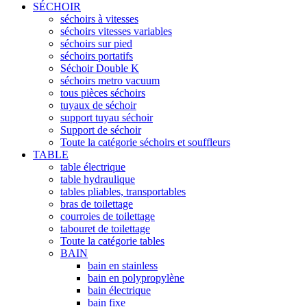
SÉCHOIR
séchoirs à vitesses
séchoirs vitesses variables
séchoirs sur pied
séchoirs portatifs
Séchoir Double K
séchoirs metro vacuum
tous pièces séchoirs
tuyaux de séchoir
support tuyau séchoir
Support de séchoir
Toute la catégorie séchoirs et souffleurs
TABLE
table électrique
table hydraulique
tables pliables, transportables
bras de toilettage
courroies de toilettage
tabouret de toilettage
Toute la catégorie tables
BAIN
bain en stainless
bain en polypropylène
bain électrique
bain fixe