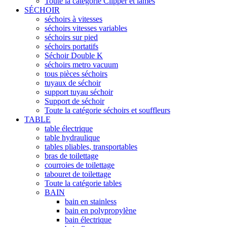
Toute la catégorie Clipper et lames
SÉCHOIR
séchoirs à vitesses
séchoirs vitesses variables
séchoirs sur pied
séchoirs portatifs
Séchoir Double K
séchoirs metro vacuum
tous pièces séchoirs
tuyaux de séchoir
support tuyau séchoir
Support de séchoir
Toute la catégorie séchoirs et souffleurs
TABLE
table électrique
table hydraulique
tables pliables, transportables
bras de toilettage
courroies de toilettage
tabouret de toilettage
Toute la catégorie tables
BAIN
bain en stainless
bain en polypropylène
bain électrique