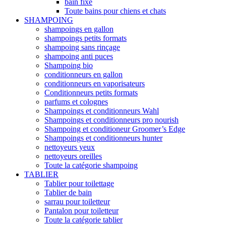
bain fixe
Toute bains pour chiens et chats
SHAMPOING
shampoings en gallon
shampoings petits formats
shampoing sans rinçage
shampoing anti puces
Shampoing bio
conditionneurs en gallon
conditionneurs en vaporisateurs
Conditionneurs petits formats
parfums et colognes
Shampoings et conditionneurs Wahl
Shampoings et conditionneurs pro nourish
Shampoing et conditioneur Groomer’s Edge
Shampoings et conditionneurs hunter
nettoyeurs yeux
nettoyeurs oreilles
Toute la catégorie shampoing
TABLIER
Tablier pour toilettage
Tablier de bain
sarrau pour toiletteur
Pantalon pour toiletteur
Toute la catégorie tablier