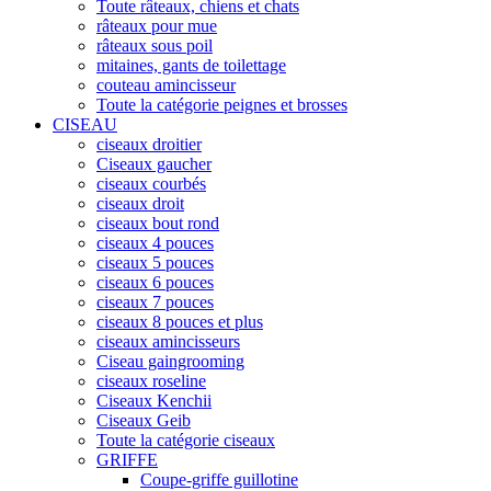
Toute râteaux, chiens et chats
râteaux pour mue
râteaux sous poil
mitaines, gants de toilettage
couteau amincisseur
Toute la catégorie peignes et brosses
CISEAU
ciseaux droitier
Ciseaux gaucher
ciseaux courbés
ciseaux droit
ciseaux bout rond
ciseaux 4 pouces
ciseaux 5 pouces
ciseaux 6 pouces
ciseaux 7 pouces
ciseaux 8 pouces et plus
ciseaux amincisseurs
Ciseau gaingrooming
ciseaux roseline
Ciseaux Kenchii
Ciseaux Geib
Toute la catégorie ciseaux
GRIFFE
Coupe-griffe guillotine