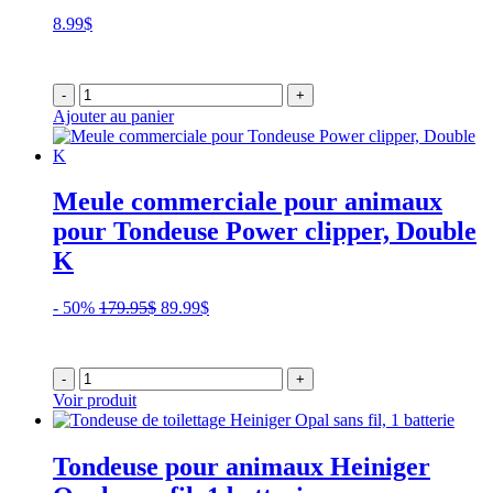
8.99
$
-
+
Ajouter au panier
Meule commerciale pour animaux
pour Tondeuse Power clipper, Double
K
Le
Le
- 50%
179.95
$
89.99
$
prix
prix
initial
actuel
était :
est :
-
+
179.95$.
89.99$.
Voir produit
Tondeuse pour animaux Heiniger