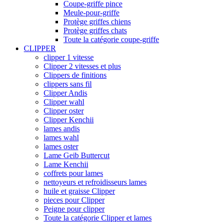
Coupe-griffe pince
Meule-pour-griffe
Protège griffes chiens
Protège griffes chats
Toute la catégorie coupe-griffe
CLIPPER
clipper 1 vitesse
Clipper 2 vitesses et plus
Clippers de finitions
clippers sans fil
Clipper Andis
Clipper wahl
Clipper oster
Clipper Kenchii
lames andis
lames wahl
lames oster
Lame Geib Buttercut
Lame Kenchii
coffrets pour lames
nettoyeurs et refroidisseurs lames
huile et graisse Clipper
pieces pour Clipper
Peigne pour clipper
Toute la catégorie Clipper et lames