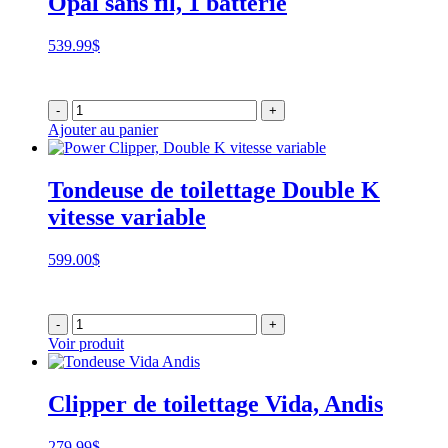
Opal sans fil, 1 batterie
539.99
$
-
+
Ajouter au panier
Tondeuse de toilettage Double K
vitesse variable
599.00
$
-
+
Voir produit
Clipper de toilettage Vida, Andis
279.99
$