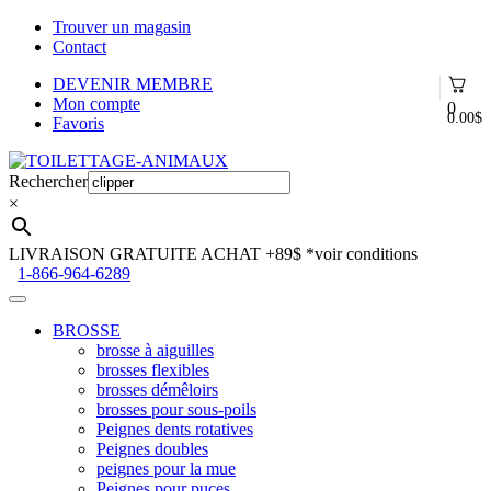
Trouver un magasin
Contact
DEVENIR MEMBRE
Mon compte
0
0.00
$
Favoris
Aller
Aller
à
au
Rechercher
la
contenu
×
navigation
LIVRAISON GRATUITE ACHAT +89$
*voir conditions
1-866-964-6289
BROSSE
brosse à aiguilles
brosses flexibles
brosses démêloirs
brosses pour sous-poils
Peignes dents rotatives
Peignes doubles
peignes pour la mue
Peignes pour puces