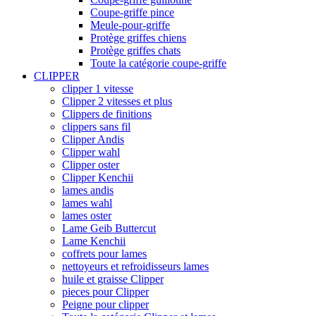
Coupe-griffe pince
Meule-pour-griffe
Protège griffes chiens
Protège griffes chats
Toute la catégorie coupe-griffe
CLIPPER
clipper 1 vitesse
Clipper 2 vitesses et plus
Clippers de finitions
clippers sans fil
Clipper Andis
Clipper wahl
Clipper oster
Clipper Kenchii
lames andis
lames wahl
lames oster
Lame Geib Buttercut
Lame Kenchii
coffrets pour lames
nettoyeurs et refroidisseurs lames
huile et graisse Clipper
pieces pour Clipper
Peigne pour clipper