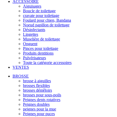
ACCESSOIRE
Aiguisages
Boucle de toilettage
cravate pour toilettage
Foulard pour chien, Bandana
Noeud papillon de toilettage
Désinfectants
Lingettes
Muselière de toilettage
Onguent
Pinces pour toilettage
Produits dentitions
Pulvérisateurs
Toute la catégorie accessoires
VENTES
BROSSE
brosse à aiguilles
brosses flexibles
brosses démêloirs
brosses pour sous-poils
Peignes dents rotatives
Peignes doubles
peignes pour la mue
Peignes pour puces