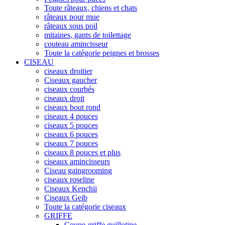
Toute râteaux, chiens et chats
râteaux pour mue
râteaux sous poil
mitaines, gants de toilettage
couteau amincisseur
Toute la catégorie peignes et brosses
CISEAU
ciseaux droitier
Ciseaux gaucher
ciseaux courbés
ciseaux droit
ciseaux bout rond
ciseaux 4 pouces
ciseaux 5 pouces
ciseaux 6 pouces
ciseaux 7 pouces
ciseaux 8 pouces et plus
ciseaux amincisseurs
Ciseau gaingrooming
ciseaux roseline
Ciseaux Kenchii
Ciseaux Geib
Toute la catégorie ciseaux
GRIFFE
Coupe-griffe guillotine