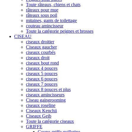
Toute râteaux, chiens et chats
râteaux pour mue
râteaux sous poil
mitaines, gants de toilettage
couteau amincisseur
Toute la catégorie peignes et brosses
CISEAU
ciseaux droitier
Ciseaux gaucher
ciseaux courbés
ciseaux droit
ciseaux bout rond
ciseaux 4 pouces
ciseaux 5 pouces
ciseaux 6 pouces
ciseaux 7 pouces
ciseaux 8 pouces et plus
ciseaux amincisseurs
Ciseau gaingrooming
ciseaux roseline
Ciseaux Kenchii
Ciseaux Geib
Toute la catégorie ciseaux
GRIFFE
Coupe-griffe guillotine