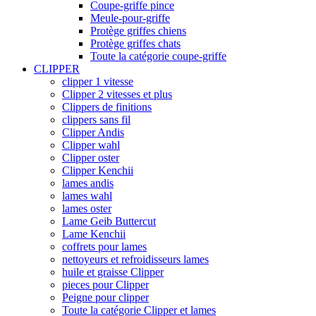
Coupe-griffe pince
Meule-pour-griffe
Protège griffes chiens
Protège griffes chats
Toute la catégorie coupe-griffe
CLIPPER
clipper 1 vitesse
Clipper 2 vitesses et plus
Clippers de finitions
clippers sans fil
Clipper Andis
Clipper wahl
Clipper oster
Clipper Kenchii
lames andis
lames wahl
lames oster
Lame Geib Buttercut
Lame Kenchii
coffrets pour lames
nettoyeurs et refroidisseurs lames
huile et graisse Clipper
pieces pour Clipper
Peigne pour clipper
Toute la catégorie Clipper et lames