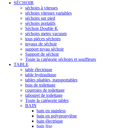
SÉCHOIR
séchoirs à vitesses
séchoirs vitesses variables
séchoirs sur pied
séchoirs portatifs
Séchoir Double K
séchoirs metro vacuum
tous pièces séchoirs
tuyaux de séchoir
support tuyau séchoir
Support de séchoir
Toute la catégorie séchoirs et souffleurs
TABLE
table électrique
table hydraulique
tables pliables, transportables
bras de toilettage
courroies de toilettage
tabouret de toilettage
Toute la catégorie tables
BAIN
bain en stainless
bain en polypropylène
bain électrique
bain fixe