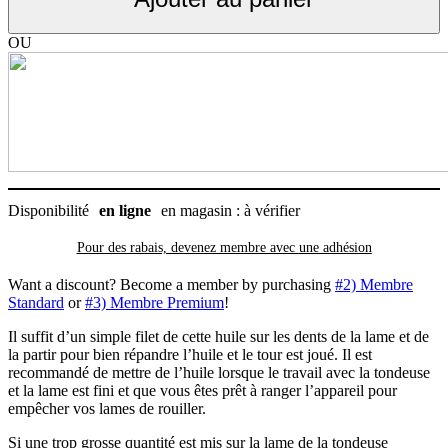
lames
de
clipper
OU
Disponibilité
en ligne
en magasin : à vérifier
Pour des rabais, devenez membre avec
une adhésion
Want a discount? Become a member by purchasing
#2) Membre
Standard
or
#3) Membre Premium
!
Il suffit d’un simple filet de cette huile sur les dents de la lame et de
la partir pour bien répandre l’huile et le tour est joué. Il est
recommandé de mettre de l’huile lorsque le travail avec la tondeuse
et la lame est fini et que vous êtes prêt à ranger l’appareil pour
empêcher vos lames de rouiller.
Si une trop grosse quantité est mis sur la lame de la tondeuse