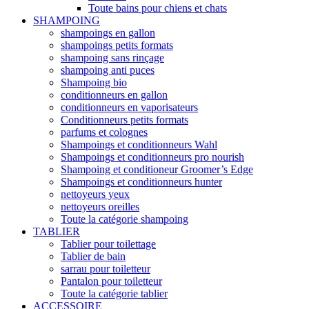
Toute bains pour chiens et chats
SHAMPOING
shampoings en gallon
shampoings petits formats
shampoing sans rinçage
shampoing anti puces
Shampoing bio
conditionneurs en gallon
conditionneurs en vaporisateurs
Conditionneurs petits formats
parfums et colognes
Shampoings et conditionneurs Wahl
Shampoings et conditionneurs pro nourish
Shampoing et conditioneur Groomer’s Edge
Shampoings et conditionneurs hunter
nettoyeurs yeux
nettoyeurs oreilles
Toute la catégorie shampoing
TABLIER
Tablier pour toilettage
Tablier de bain
sarrau pour toiletteur
Pantalon pour toiletteur
Toute la catégorie tablier
ACCESSOIRE