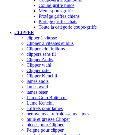
Coupe-griffe pince
Meule-pour-griffe
Protège griffes chiens
Protège griffes chats
Toute la catégorie coupe-griffe
CLIPPER
clipper 1 vitesse
Clipper 2 vitesses et plus
Clippers de finitions
clippers sans fil
Clipper Andis
Clipper wahl
Clipper oster
Clipper Kenchii
lames andis
lames wahl
lames oster
Lame Geib Buttercut
Lame Kenchii
coffrets pour lames
nettoyeurs et refroidisseurs lames
huile et graisse Clipper
pieces pour Clipper
Peigne pour clipper