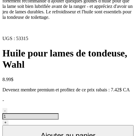
fortement recommandé d'ajouter quelques gouttes d'huile pour que
la lame soit bien lubrifiée avant de la ranger - et appréciez d'avoir un
jeu de lames durables. Le refroidisseur et l'huile sont essentiels pour
la tondeuse de toilettage.
UGS :
53315
Huile pour lames de tondeuse,
Wahl
8.99
$
Devenez membre premium et profitez de ce prix rabais : 7.42$ CA
-
quantité
-
de
Huile
+
Wahl
pour
Ajouter au panier