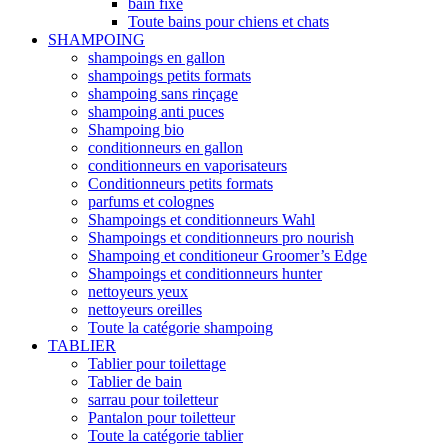
bain fixe
Toute bains pour chiens et chats
SHAMPOING
shampoings en gallon
shampoings petits formats
shampoing sans rinçage
shampoing anti puces
Shampoing bio
conditionneurs en gallon
conditionneurs en vaporisateurs
Conditionneurs petits formats
parfums et colognes
Shampoings et conditionneurs Wahl
Shampoings et conditionneurs pro nourish
Shampoing et conditioneur Groomer’s Edge
Shampoings et conditionneurs hunter
nettoyeurs yeux
nettoyeurs oreilles
Toute la catégorie shampoing
TABLIER
Tablier pour toilettage
Tablier de bain
sarrau pour toiletteur
Pantalon pour toiletteur
Toute la catégorie tablier