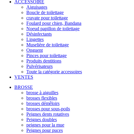
ACCESSOIRE
Aiguisages
Boucle de toilettage
cravate pour toilettage
Foulard pour chien, Bandana
Noeud papillon de toilettage
Désinfectants
Lingettes
Muselière de toilettage
Onguent
Pinces pour toilettage
Produits dentitions
Pulvérisateurs
Toute la catégorie accessoires
VENTES
BROSSE
brosse à aiguilles
brosses flexibles
brosses démêloirs
brosses pour sous-poils
Peignes dents rotatives
Peignes doubles
peignes pour la mue
Peignes pour puces