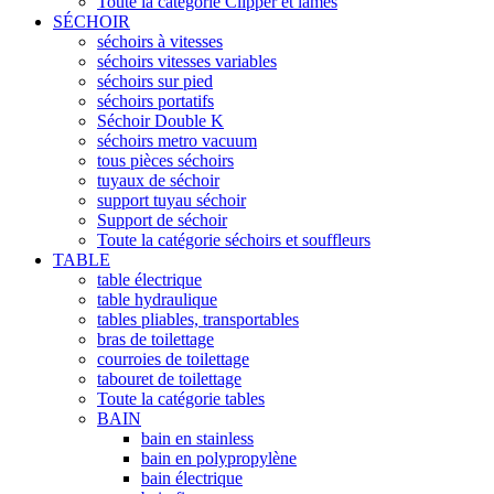
Toute la catégorie Clipper et lames
SÉCHOIR
séchoirs à vitesses
séchoirs vitesses variables
séchoirs sur pied
séchoirs portatifs
Séchoir Double K
séchoirs metro vacuum
tous pièces séchoirs
tuyaux de séchoir
support tuyau séchoir
Support de séchoir
Toute la catégorie séchoirs et souffleurs
TABLE
table électrique
table hydraulique
tables pliables, transportables
bras de toilettage
courroies de toilettage
tabouret de toilettage
Toute la catégorie tables
BAIN
bain en stainless
bain en polypropylène
bain électrique