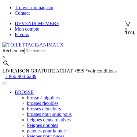
Trouver un magasin
Contact
DEVENIR MEMBRE
Mon compte
0
0.00
$
Favoris
Aller
Aller
à
au
Rechercher
la
contenu
×
navigation
LIVRAISON GRATUITE ACHAT +89$
*voir conditions
1-866-964-6289
BROSSE
brosse à aiguilles
brosses flexibles
brosses démêloirs
brosses pour sous-poils
Peignes dents rotatives
Peignes doubles
peignes pour la mue
Peignes pour puces