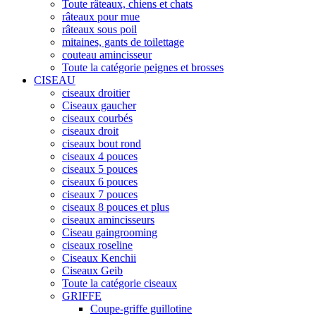
Toute râteaux, chiens et chats
râteaux pour mue
râteaux sous poil
mitaines, gants de toilettage
couteau amincisseur
Toute la catégorie peignes et brosses
CISEAU
ciseaux droitier
Ciseaux gaucher
ciseaux courbés
ciseaux droit
ciseaux bout rond
ciseaux 4 pouces
ciseaux 5 pouces
ciseaux 6 pouces
ciseaux 7 pouces
ciseaux 8 pouces et plus
ciseaux amincisseurs
Ciseau gaingrooming
ciseaux roseline
Ciseaux Kenchii
Ciseaux Geib
Toute la catégorie ciseaux
GRIFFE
Coupe-griffe guillotine