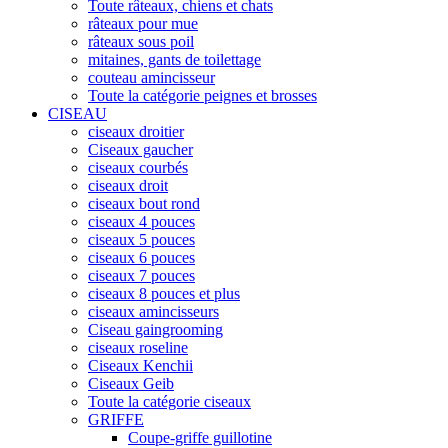
Toute râteaux, chiens et chats
râteaux pour mue
râteaux sous poil
mitaines, gants de toilettage
couteau amincisseur
Toute la catégorie peignes et brosses
CISEAU
ciseaux droitier
Ciseaux gaucher
ciseaux courbés
ciseaux droit
ciseaux bout rond
ciseaux 4 pouces
ciseaux 5 pouces
ciseaux 6 pouces
ciseaux 7 pouces
ciseaux 8 pouces et plus
ciseaux amincisseurs
Ciseau gaingrooming
ciseaux roseline
Ciseaux Kenchii
Ciseaux Geib
Toute la catégorie ciseaux
GRIFFE
Coupe-griffe guillotine