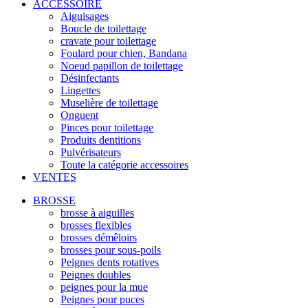
ACCESSOIRE
Aiguisages
Boucle de toilettage
cravate pour toilettage
Foulard pour chien, Bandana
Noeud papillon de toilettage
Désinfectants
Lingettes
Muselière de toilettage
Onguent
Pinces pour toilettage
Produits dentitions
Pulvérisateurs
Toute la catégorie accessoires
VENTES
BROSSE
brosse à aiguilles
brosses flexibles
brosses démêloirs
brosses pour sous-poils
Peignes dents rotatives
Peignes doubles
peignes pour la mue
Peignes pour puces