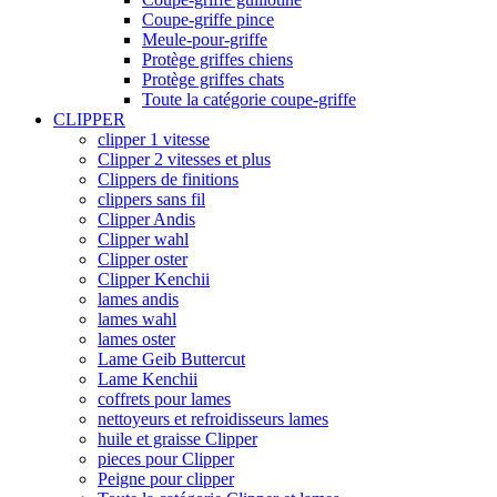
Coupe-griffe pince
Meule-pour-griffe
Protège griffes chiens
Protège griffes chats
Toute la catégorie coupe-griffe
CLIPPER
clipper 1 vitesse
Clipper 2 vitesses et plus
Clippers de finitions
clippers sans fil
Clipper Andis
Clipper wahl
Clipper oster
Clipper Kenchii
lames andis
lames wahl
lames oster
Lame Geib Buttercut
Lame Kenchii
coffrets pour lames
nettoyeurs et refroidisseurs lames
huile et graisse Clipper
pieces pour Clipper
Peigne pour clipper