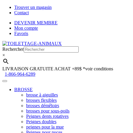
Trouver un magasin
Contact
DEVENIR MEMBRE
Mon compte
Favoris
Aller
Aller
à
au
Rechercher
la
contenu
×
navigation
LIVRAISON GRATUITE ACHAT +89$
*voir conditions
1-866-964-6289
BROSSE
brosse à aiguilles
brosses flexibles
brosses démêloirs
brosses pour sous-poils
Peignes dents rotatives
Peignes doubles
peignes pour la mue
Peignes pour puces