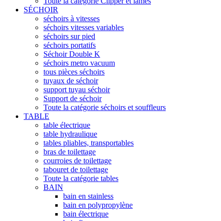
Toute la catégorie Clipper et lames
SÉCHOIR
séchoirs à vitesses
séchoirs vitesses variables
séchoirs sur pied
séchoirs portatifs
Séchoir Double K
séchoirs metro vacuum
tous pièces séchoirs
tuyaux de séchoir
support tuyau séchoir
Support de séchoir
Toute la catégorie séchoirs et souffleurs
TABLE
table électrique
table hydraulique
tables pliables, transportables
bras de toilettage
courroies de toilettage
tabouret de toilettage
Toute la catégorie tables
BAIN
bain en stainless
bain en polypropylène
bain électrique