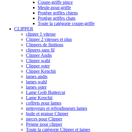
Coupe-griffe pince
Meule-pour-griffe
Protège griffes chiens
Protège griffes chats
Toute la catégorie coupe-griffe
CLIPPER
clipper 1 vitesse
Clipper 2 vitesses et plus
Clippers de finitions
clippers sans fil
Clipper Andis
Clipper wahl
Clipper oster
Clipper Kenchii
lames andis
lames wahl
lames oster
Lame Geib Buttercut
Lame Kenchii
coffrets pour lames
nettoyeurs et refroidisseurs lames
huile et graisse Clipper
pieces pour Clipper
Peigne pour clipper
Toute la catégorie Clipper et lames