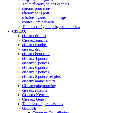
Toute râteaux, chiens et chats
râteaux pour mue
râteaux sous poil
mitaines, gants de toilettage
couteau amincisseur
Toute la catégorie peignes et brosses
CISEAU
ciseaux droitier
Ciseaux gaucher
ciseaux courbés
ciseaux droit
ciseaux bout rond
ciseaux 4 pouces
ciseaux 5 pouces
ciseaux 6 pouces
ciseaux 7 pouces
ciseaux 8 pouces et plus
ciseaux amincisseurs
Ciseau gaingrooming
ciseaux roseline
Ciseaux Kenchii
Ciseaux Geib
Toute la catégorie ciseaux
GRIFFE
Coupe-griffe guillotine