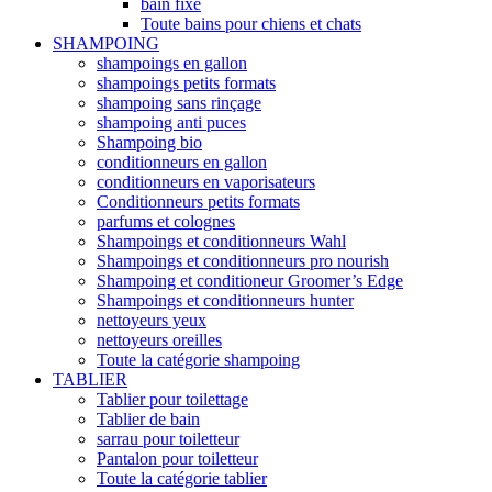
bain fixe
Toute bains pour chiens et chats
SHAMPOING
shampoings en gallon
shampoings petits formats
shampoing sans rinçage
shampoing anti puces
Shampoing bio
conditionneurs en gallon
conditionneurs en vaporisateurs
Conditionneurs petits formats
parfums et colognes
Shampoings et conditionneurs Wahl
Shampoings et conditionneurs pro nourish
Shampoing et conditioneur Groomer’s Edge
Shampoings et conditionneurs hunter
nettoyeurs yeux
nettoyeurs oreilles
Toute la catégorie shampoing
TABLIER
Tablier pour toilettage
Tablier de bain
sarrau pour toiletteur
Pantalon pour toiletteur
Toute la catégorie tablier