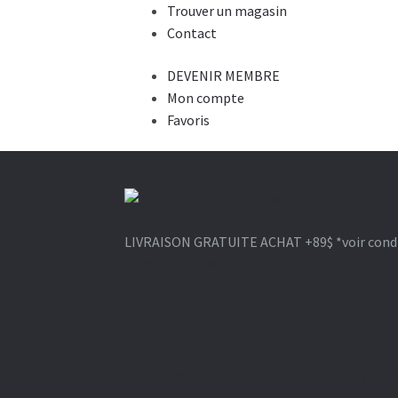
Trouver un magasin
Contact
DEVENIR MEMBRE
Mon compte
Favoris
Aller
Aller
à
au
LIVRAISON GRATUITE ACHAT +89$
*voir cond
la
contenu
1-866-964-6289
navigation
BROSSE
CISEAU
CLIPPER