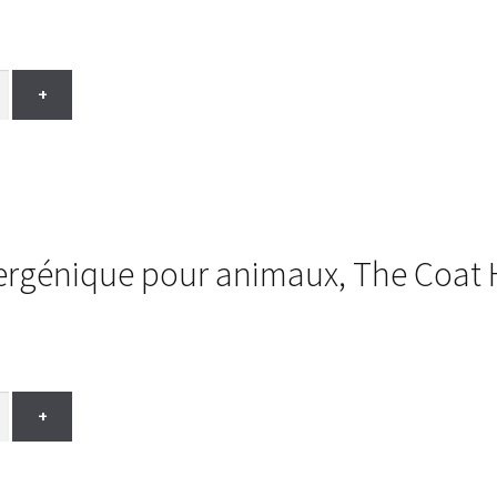
+
rgénique pour animaux, The Coat H
+