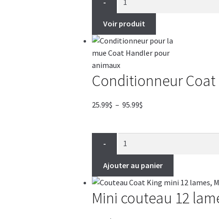
-
Voir produit
Conditionneur Coat 
Plage
25.99
$
–
95.99
$
de
prix :
25.99$
-
à
95.99$
Ajouter au panier
Mini couteau 12 lam