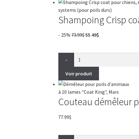
Shampoing Crisp coat
Le
Le
- 25%
73.99
$
55.49
$
prix
prix
initial
actuel
était :
est :
-
73.99$.
55.49$.
Voir produit
Couteau démêleur pou
77.99
$