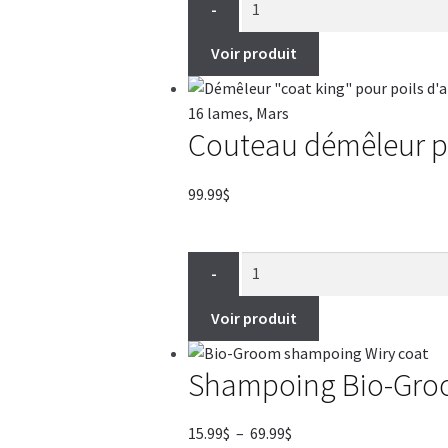
-
Voir produit
Couteau démêleur pou
99.99
$
-
Voir produit
Shampoing Bio-Groom
Plage
15.99
$
–
69.99
$