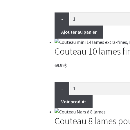
de
prix :
15.99$
-
à
69.99$
Ajouter au panier
Couteau 10 lames fi
69.99
$
-
Voir produit
Couteau 8 lames po