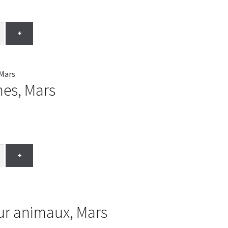
+
nes, Mars
+
ur animaux, Mars