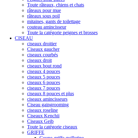
Toute râteaux, chiens et chats
râteaux pour mue
râteaux sous poil
mitaines, gants de toilettage
couteau amincisseur
Toute la catégorie peignes et brosses
CISEAU
ciseaux droitier
Ciseaux gaucher
ciseaux courbés
ciseaux droit
ciseaux bout rond
ciseaux 4 pouces
ciseaux 5 pouces
ciseaux 6 pouces
ciseaux 7 pouces
ciseaux 8 pouces et plus
ciseaux amincisseurs
Ciseau gaingrooming
ciseaux roseline
Ciseaux Kenchii
Ciseaux Geib
Toute la catégorie ciseaux
GRIFFE
Coupe-griffe guillotine