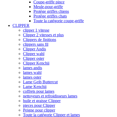
Coupe-griffe pince
Meule-pour-griffe
Protège griffes chiens
Protège griffes chats
Toute la catégorie coupe-griffe
CLIPPER
clipper 1 vitesse
Clipper 2 vitesses et plus
Clippers de finitions
clippers sans fil
Clipper Andis
Clipper wahl
Clipper oster
Clipper Kenchii
lames andis
lames wahl
lames oster
Lame Geib Buttercut
Lame Kenchii
coffrets pour lames
nettoyeurs et refroidisseurs lames
huile et graisse Clipper
pieces pour Clipper
Peigne pour clipper
Toute la catégorie Clipper et lames