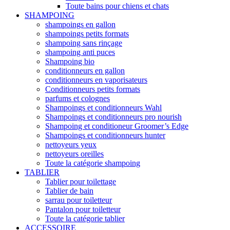
Toute bains pour chiens et chats
SHAMPOING
shampoings en gallon
shampoings petits formats
shampoing sans rinçage
shampoing anti puces
Shampoing bio
conditionneurs en gallon
conditionneurs en vaporisateurs
Conditionneurs petits formats
parfums et colognes
Shampoings et conditionneurs Wahl
Shampoings et conditionneurs pro nourish
Shampoing et conditioneur Groomer’s Edge
Shampoings et conditionneurs hunter
nettoyeurs yeux
nettoyeurs oreilles
Toute la catégorie shampoing
TABLIER
Tablier pour toilettage
Tablier de bain
sarrau pour toiletteur
Pantalon pour toiletteur
Toute la catégorie tablier
ACCESSOIRE