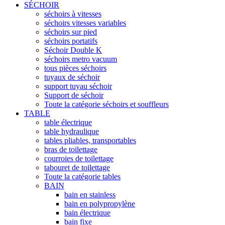
SÉCHOIR
séchoirs à vitesses
séchoirs vitesses variables
séchoirs sur pied
séchoirs portatifs
Séchoir Double K
séchoirs metro vacuum
tous pièces séchoirs
tuyaux de séchoir
support tuyau séchoir
Support de séchoir
Toute la catégorie séchoirs et souffleurs
TABLE
table électrique
table hydraulique
tables pliables, transportables
bras de toilettage
courroies de toilettage
tabouret de toilettage
Toute la catégorie tables
BAIN
bain en stainless
bain en polypropylène
bain électrique
bain fixe