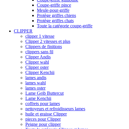
Coupe-griffe pince
Meule-pour-griffe
Protège griffes chiens
Protège griffes chats
Toute la catégorie coupe-griffe
CLIPPER
clipper 1 vitesse
Clipper 2 vitesses et plus
Clippers de finitions
clippers sans fil
Clipper Andis
Clipper wahl
Clipper oster
Clipper Kenchii
lames andis
lames wahl
lames oster
Lame Geib Buttercut
Lame Kenchii
coffrets pour lames
nettoyeurs et refroidisseurs lames
huile et graisse Clipper
pieces pour Clipper
Peigne pour clipper