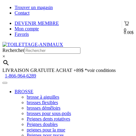
Trouver un magasin
Contact
DEVENIR MEMBRE
Mon compte
0
0.00
$
Favoris
Aller
Aller
à
au
Rechercher
la
contenu
×
navigation
LIVRAISON GRATUITE ACHAT +89$
*voir conditions
1-866-964-6289
BROSSE
brosse à aiguilles
brosses flexibles
brosses démêloirs
brosses pour sous-poils
Peignes dents rotatives
Peignes doubles
peignes pour la mue
Peignes pour puces