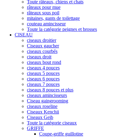
Toute râteaux, chiens et chats
râteaux pour mue
râteaux sous poil
mitaines, gants de toilettage
couteau amincisseur
Toute la catégorie peignes et brosses
CISEAU
ciseaux droitier
Ciseaux gaucher
ciseaux courbés
ciseaux droit
ciseaux bout rond
ciseaux 4 pouces
ciseaux 5 pouces
ciseaux 6 pouces
ciseaux 7 pouces
ciseaux 8 pouces et plus
ciseaux amincisseurs
Ciseau gaingrooming
ciseaux roseline
Ciseaux Kenchii
Ciseaux Geib
Toute la catégorie ciseaux
GRIFFE
Coupe-griffe guillotine