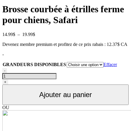
Brosse courbée à étrilles ferme
pour chiens, Safari
Plage
14.99
$
–
19.99
$
de
Devenez membre premium et profitez de ce prix rabais : 12.37$ CA
prix :
14.99$
-
à
19.99$
GRANDEURS DISPONIBLES
Effacer
quantité
-
de
Brosse
+
courbée
à
Ajouter au panier
étrilles
ferme
pour
OU
chiens,
Safari