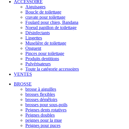
ACCESSOIRE
Aiguisages
Boucle de toilettage
cravate pour toilettage
Foulard pour chien, Bandana
Noeud papillon de toilettage
Désinfectants
Lingettes
Muselière de toilettage
Onguent
Pinces pour toilettage
Produits dentitions
Pulvérisateurs
Toute la catégorie accessoires
VENTES
BROSSE
brosse à aiguilles
brosses flexibles
brosses démêloirs
brosses pour sous-poils
Peignes dents rotatives
Peignes doubles
peignes pour la mue
Peignes pour puces