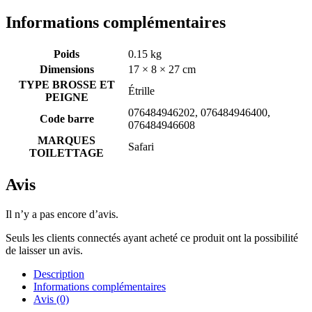
Informations complémentaires
Poids
0.15 kg
Dimensions
17 × 8 × 27 cm
TYPE BROSSE ET
Étrille
PEIGNE
076484946202, 076484946400,
Code barre
076484946608
MARQUES
Safari
TOILETTAGE
Avis
Il n’y a pas encore d’avis.
Seuls les clients connectés ayant acheté ce produit ont la possibilité
de laisser un avis.
Description
Informations complémentaires
Avis (0)