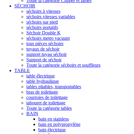
Toute la catégorie Clipper et lames
SÉCHOIR
séchoirs à vitesses
séchoirs vitesses variables
séchoirs sur pied
séchoirs portatifs
Séchoir Double K
séchoirs metro vacuum
tous pièces séchoirs
tuyaux de séchoir
support tuyau séchoir
Support de séchoir
Toute la catégorie séchoirs et souffleurs
TABLE
table électrique
table hydraulique
tables pliables, transportables
bras de toilettage
courroies de toilettage
tabouret de toilettage
Toute la catégorie tables
BAIN
bain en stainless
bain en polypropylène
bain électrique