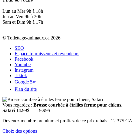
1 866 964 6289
Lun au Mer 9h à 18h
Jeu au Ven 9h à 20h
Sam et Dim 9h à 17h
© Toilettage-animaux.ca 2026
SEO
Espace fournisseurs et revendeurs
Facebook
Youtube
Instagram
Tiktok
Google 5⭐
Plan du site
Vous regardez :
Brosse courbée à étrilles ferme pour chiens,
Plage
Safari
14.99
$
–
19.99
$
de
Devenez membre premium et profitez de ce prix rabais : 12.37$ CA
prix :
14.99$
Choix des options
à