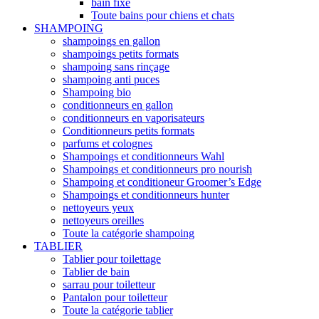
bain fixe
Toute bains pour chiens et chats
SHAMPOING
shampoings en gallon
shampoings petits formats
shampoing sans rinçage
shampoing anti puces
Shampoing bio
conditionneurs en gallon
conditionneurs en vaporisateurs
Conditionneurs petits formats
parfums et colognes
Shampoings et conditionneurs Wahl
Shampoings et conditionneurs pro nourish
Shampoing et conditioneur Groomer’s Edge
Shampoings et conditionneurs hunter
nettoyeurs yeux
nettoyeurs oreilles
Toute la catégorie shampoing
TABLIER
Tablier pour toilettage
Tablier de bain
sarrau pour toiletteur
Pantalon pour toiletteur
Toute la catégorie tablier