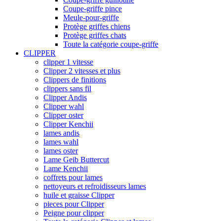
Coupe-griffe pince
Meule-pour-griffe
Protège griffes chiens
Protège griffes chats
Toute la catégorie coupe-griffe
CLIPPER
clipper 1 vitesse
Clipper 2 vitesses et plus
Clippers de finitions
clippers sans fil
Clipper Andis
Clipper wahl
Clipper oster
Clipper Kenchii
lames andis
lames wahl
lames oster
Lame Geib Buttercut
Lame Kenchii
coffrets pour lames
nettoyeurs et refroidisseurs lames
huile et graisse Clipper
pieces pour Clipper
Peigne pour clipper