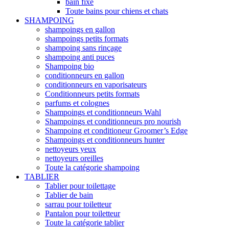
bain fixe
Toute bains pour chiens et chats
SHAMPOING
shampoings en gallon
shampoings petits formats
shampoing sans rinçage
shampoing anti puces
Shampoing bio
conditionneurs en gallon
conditionneurs en vaporisateurs
Conditionneurs petits formats
parfums et colognes
Shampoings et conditionneurs Wahl
Shampoings et conditionneurs pro nourish
Shampoing et conditioneur Groomer’s Edge
Shampoings et conditionneurs hunter
nettoyeurs yeux
nettoyeurs oreilles
Toute la catégorie shampoing
TABLIER
Tablier pour toilettage
Tablier de bain
sarrau pour toiletteur
Pantalon pour toiletteur
Toute la catégorie tablier