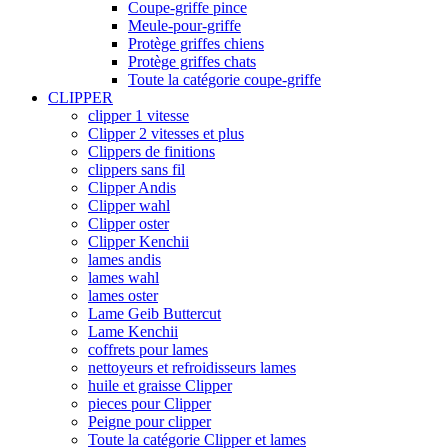
Coupe-griffe pince
Meule-pour-griffe
Protège griffes chiens
Protège griffes chats
Toute la catégorie coupe-griffe
CLIPPER
clipper 1 vitesse
Clipper 2 vitesses et plus
Clippers de finitions
clippers sans fil
Clipper Andis
Clipper wahl
Clipper oster
Clipper Kenchii
lames andis
lames wahl
lames oster
Lame Geib Buttercut
Lame Kenchii
coffrets pour lames
nettoyeurs et refroidisseurs lames
huile et graisse Clipper
pieces pour Clipper
Peigne pour clipper
Toute la catégorie Clipper et lames