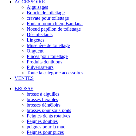
ACCESSOIRE
Aiguisages
Boucle de toilettage
cravate pour toilettage
Foulard pour chien, Bandana
Noeud papillon de toilettage
Désinfectants
Lingettes
Muselière de toilettage
Onguent
Pinces pour toilettage
Produits dentitions
Pulvérisateurs
Toute la catégorie accessoires
VENTES
BROSSE
brosse à aiguilles
brosses flexibles
brosses démêloirs
brosses pour sous-poils
Peignes dents rotatives
Peignes doubles
peignes pour la mue
Peignes pour puces