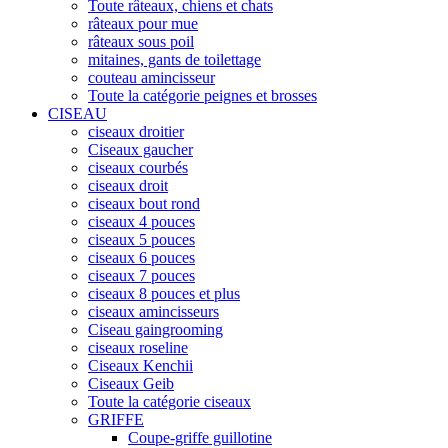
Toute râteaux, chiens et chats
râteaux pour mue
râteaux sous poil
mitaines, gants de toilettage
couteau amincisseur
Toute la catégorie peignes et brosses
CISEAU
ciseaux droitier
Ciseaux gaucher
ciseaux courbés
ciseaux droit
ciseaux bout rond
ciseaux 4 pouces
ciseaux 5 pouces
ciseaux 6 pouces
ciseaux 7 pouces
ciseaux 8 pouces et plus
ciseaux amincisseurs
Ciseau gaingrooming
ciseaux roseline
Ciseaux Kenchii
Ciseaux Geib
Toute la catégorie ciseaux
GRIFFE
Coupe-griffe guillotine