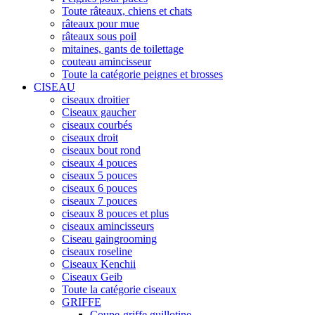
Toute râteaux, chiens et chats
râteaux pour mue
râteaux sous poil
mitaines, gants de toilettage
couteau amincisseur
Toute la catégorie peignes et brosses
CISEAU
ciseaux droitier
Ciseaux gaucher
ciseaux courbés
ciseaux droit
ciseaux bout rond
ciseaux 4 pouces
ciseaux 5 pouces
ciseaux 6 pouces
ciseaux 7 pouces
ciseaux 8 pouces et plus
ciseaux amincisseurs
Ciseau gaingrooming
ciseaux roseline
Ciseaux Kenchii
Ciseaux Geib
Toute la catégorie ciseaux
GRIFFE
Coupe-griffe guillotine