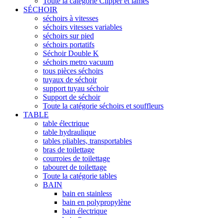
Toute la catégorie Clipper et lames
SÉCHOIR
séchoirs à vitesses
séchoirs vitesses variables
séchoirs sur pied
séchoirs portatifs
Séchoir Double K
séchoirs metro vacuum
tous pièces séchoirs
tuyaux de séchoir
support tuyau séchoir
Support de séchoir
Toute la catégorie séchoirs et souffleurs
TABLE
table électrique
table hydraulique
tables pliables, transportables
bras de toilettage
courroies de toilettage
tabouret de toilettage
Toute la catégorie tables
BAIN
bain en stainless
bain en polypropylène
bain électrique