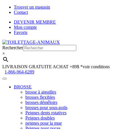
Trouver un magasin
Contact
DEVENIR MEMBRE
Mon compte
Favoris
Aller
Aller
à
au
Rechercher
la
contenu
×
navigation
LIVRAISON GRATUITE ACHAT +89$
*voir conditions
1-866-964-6289
BROSSE
brosse à aiguilles
brosses flexibles
brosses démêloirs
brosses pour sous-poils
Peignes dents rotatives
Peignes doubles
peignes pour la mue
Peignes pour puces