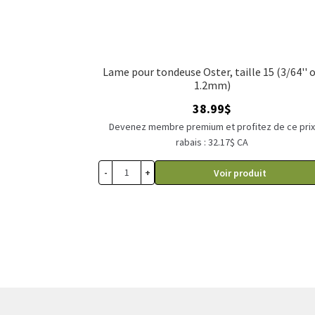
Lame pour tondeuse Oster, taille 15 (3/64'' 
1.2mm)
38.99
$
Devenez membre premium et profitez de ce pri
rabais : 32.17$ CA
-
+
Voir produit