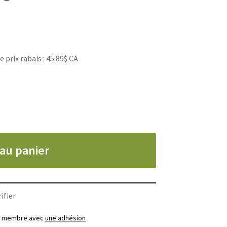
rix rabais : 45.89$ CA
 au panier
ifier
ez membre avec
une adhésion