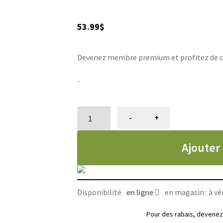
53.99
$
Devenez membre premium et profitez de ce p
-
quantité
-
+
de
Shampoing
Ajouter
pour
animaux,
Desert
Almond
Disponibilité
en ligne
en magasin : à vér
Double
K,
Pour des rabais, deven