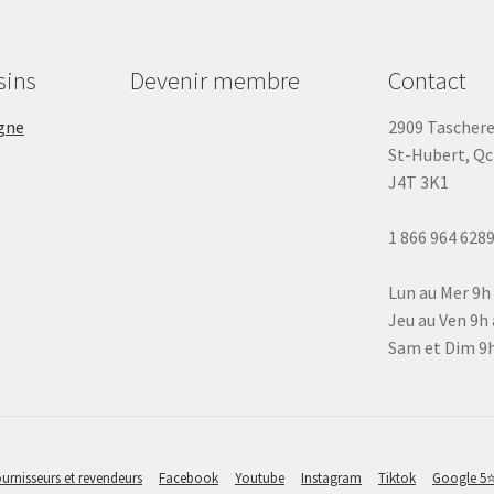
sins
Devenir membre
Contact
gne
2909 Tascher
St-Hubert, Qc
J4T 3K1
1 866 964 628
Lun au Mer 9h
Jeu au Ven 9h 
Sam et Dim 9h
urnisseurs et revendeurs
Facebook
Youtube
Instagram
Tiktok
Google 5