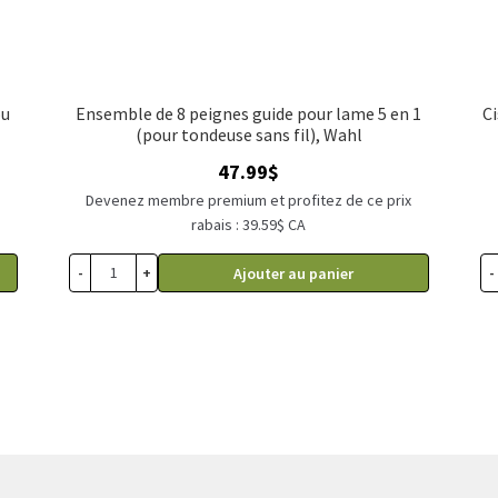
ou
Ensemble de 8 peignes guide pour lame 5 en 1
Ci
(pour tondeuse sans fil), Wahl
47.99
$
x
Devenez membre premium et profitez de ce prix
rabais : 39.59$ CA
-
+
-
Ajouter au panier