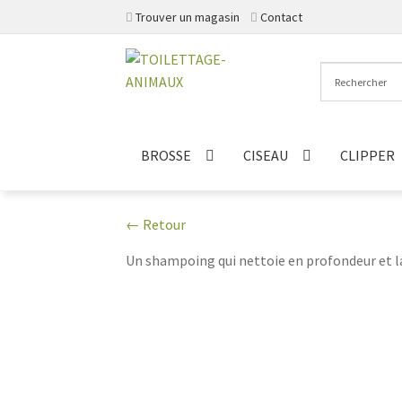
Trouver un magasin
Contact
Aller
Aller
à
au
la
contenu
navigation
BROSSE
CISEAU
CLIPPER
← Retour
Un shampoing qui nettoie en profondeur et la