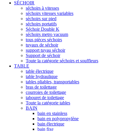
SÉCHOIR
séchoirs à vitesses
séchoirs vitesses variables
séchoirs sur pied
séchoirs portatifs
Séchoir Double K
séchoirs metro vacuum
tous pièces séchoirs
tuyaux de séchoir
support tuyau séchoir
Support de séchoir
Toute la catégorie séchoirs et souffleurs
TABLE
table électrique
table hydraulique
tables pliables, transportables
bras de toilettage
courroies de toilettage
tabouret de toilettage
Toute la catégorie tables
BAIN
bain en stainless
bain en polypropylène
bain électrique
bain fixe