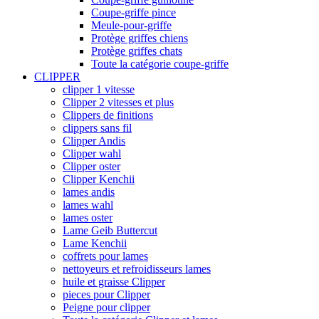
Coupe-griffe pince
Meule-pour-griffe
Protège griffes chiens
Protège griffes chats
Toute la catégorie coupe-griffe
CLIPPER
clipper 1 vitesse
Clipper 2 vitesses et plus
Clippers de finitions
clippers sans fil
Clipper Andis
Clipper wahl
Clipper oster
Clipper Kenchii
lames andis
lames wahl
lames oster
Lame Geib Buttercut
Lame Kenchii
coffrets pour lames
nettoyeurs et refroidisseurs lames
huile et graisse Clipper
pieces pour Clipper
Peigne pour clipper