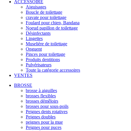
ACCESSOIRE
Aiguisages
Boucle de toilettage
cravate pour toilettage
Foulard pour chien, Bandana
Noeud papillon de toilettage
Désinfectants
Lingettes
Muselière de toilettage
Onguent
Pinces pour toilettage
Produits dentitions
Pulvérisateurs
Toute la catégorie accessoires
VENTES
BROSSE
brosse à aiguilles
brosses flexibles
brosses démêloirs
brosses pour sous-poils
Peignes dents rotatives
Peignes doubles
peignes pour la mue
Peignes pour puces