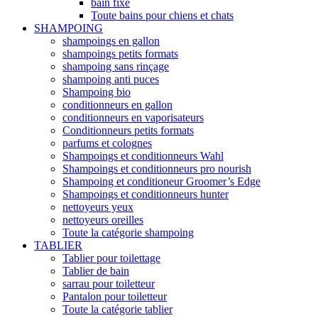
bain fixe
Toute bains pour chiens et chats
SHAMPOING
shampoings en gallon
shampoings petits formats
shampoing sans rinçage
shampoing anti puces
Shampoing bio
conditionneurs en gallon
conditionneurs en vaporisateurs
Conditionneurs petits formats
parfums et colognes
Shampoings et conditionneurs Wahl
Shampoings et conditionneurs pro nourish
Shampoing et conditioneur Groomer’s Edge
Shampoings et conditionneurs hunter
nettoyeurs yeux
nettoyeurs oreilles
Toute la catégorie shampoing
TABLIER
Tablier pour toilettage
Tablier de bain
sarrau pour toiletteur
Pantalon pour toiletteur
Toute la catégorie tablier