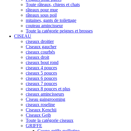
Toute râteaux, chiens et chats
râteaux pour mue
râteaux sous poil
mitaines, gants de toilettage
couteau amincisseur
Toute la catégorie peignes et brosses
CISEAU
ciseaux droitier
Ciseaux gaucher
ciseaux courbés
ciseaux droit
ciseaux bout rond
ciseaux 4 pouces
ciseaux 5 pouces
ciseaux 6 pouces
ciseaux 7 pouces
ciseaux 8 pouces et plus
ciseaux amincisseurs
Ciseau gaingrooming
ciseaux roseline
Ciseaux Kenchii
Ciseaux Geib
Toute la catégorie ciseaux
GRIFFE
Coupe-griffe guillotine