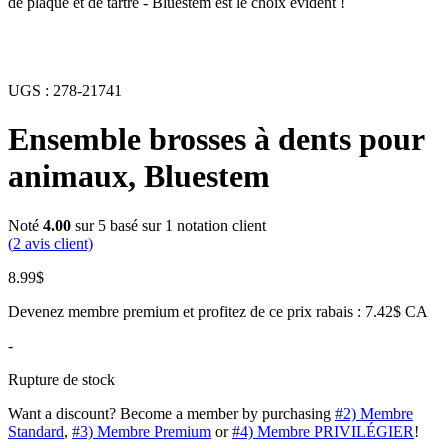
de plaque et de tartre - Bluestem est le choix évident !
UGS :
278-21741
Ensemble brosses à dents pour
animaux, Bluestem
Noté
4.00
sur 5 basé sur
1
notation client
(
2
avis client)
8.99
$
Devenez membre premium et profitez de ce prix rabais : 7.42$ CA
-
Rupture de stock
Want a discount? Become a member by purchasing
#2) Membre
Standard
,
#3) Membre Premium
or
#4) Membre PRIVILÉGIER
!