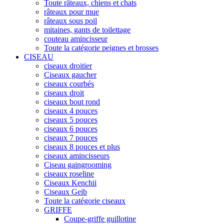
Toute râteaux, chiens et chats
râteaux pour mue
râteaux sous poil
mitaines, gants de toilettage
couteau amincisseur
Toute la catégorie peignes et brosses
CISEAU
ciseaux droitier
Ciseaux gaucher
ciseaux courbés
ciseaux droit
ciseaux bout rond
ciseaux 4 pouces
ciseaux 5 pouces
ciseaux 6 pouces
ciseaux 7 pouces
ciseaux 8 pouces et plus
ciseaux amincisseurs
Ciseau gaingrooming
ciseaux roseline
Ciseaux Kenchii
Ciseaux Geib
Toute la catégorie ciseaux
GRIFFE
Coupe-griffe guillotine