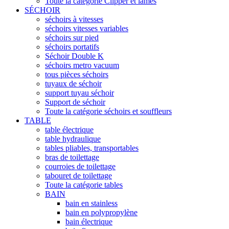
Toute la catégorie Clipper et lames
SÉCHOIR
séchoirs à vitesses
séchoirs vitesses variables
séchoirs sur pied
séchoirs portatifs
Séchoir Double K
séchoirs metro vacuum
tous pièces séchoirs
tuyaux de séchoir
support tuyau séchoir
Support de séchoir
Toute la catégorie séchoirs et souffleurs
TABLE
table électrique
table hydraulique
tables pliables, transportables
bras de toilettage
courroies de toilettage
tabouret de toilettage
Toute la catégorie tables
BAIN
bain en stainless
bain en polypropylène
bain électrique