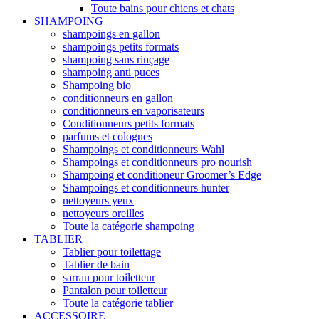
Toute bains pour chiens et chats
SHAMPOING
shampoings en gallon
shampoings petits formats
shampoing sans rinçage
shampoing anti puces
Shampoing bio
conditionneurs en gallon
conditionneurs en vaporisateurs
Conditionneurs petits formats
parfums et colognes
Shampoings et conditionneurs Wahl
Shampoings et conditionneurs pro nourish
Shampoing et conditioneur Groomer’s Edge
Shampoings et conditionneurs hunter
nettoyeurs yeux
nettoyeurs oreilles
Toute la catégorie shampoing
TABLIER
Tablier pour toilettage
Tablier de bain
sarrau pour toiletteur
Pantalon pour toiletteur
Toute la catégorie tablier
ACCESSOIRE