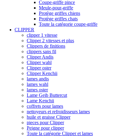
Coupe-griffe pince
Meule-pour-griffe
Protège griffes chiens
Protège griffes chats
Toute la catégorie coupe-griffe
CLIPPER
clipper 1 vitesse
Clipper 2 vitesses et plus
Clippers de finitions
clippers sans fil
Clipper Andis
Clipper wahl
Clipper oster
Clipper Kenchii
lames andis
lames wahl
lames oster
Lame Geib Buttercut
Lame Kenchii
coffrets pour lames
nettoyeurs et refroidisseurs lames
huile et graisse Clipper
pieces pour Clipper
Peigne pour clipper
Toute la catégorie Clipper et lames