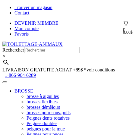
Trouver un magasin
Contact
DEVENIR MEMBRE
Mon compte
0
0.00
$
Favoris
Aller
Aller
à
au
Rechercher
la
contenu
×
navigation
LIVRAISON GRATUITE ACHAT +89$
*voir conditions
1-866-964-6289
BROSSE
brosse à aiguilles
brosses flexibles
brosses démêloirs
brosses pour sous-poils
Peignes dents rotatives
Peignes doubles
peignes pour la mue
Peignes pour puces