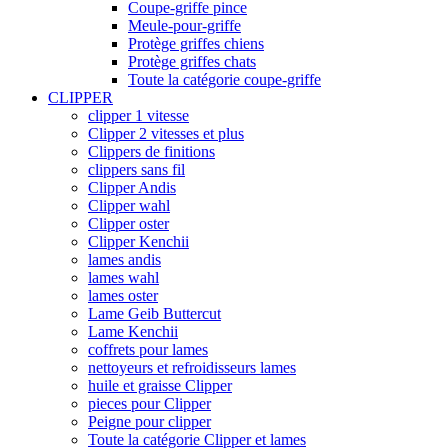
Coupe-griffe pince
Meule-pour-griffe
Protège griffes chiens
Protège griffes chats
Toute la catégorie coupe-griffe
CLIPPER
clipper 1 vitesse
Clipper 2 vitesses et plus
Clippers de finitions
clippers sans fil
Clipper Andis
Clipper wahl
Clipper oster
Clipper Kenchii
lames andis
lames wahl
lames oster
Lame Geib Buttercut
Lame Kenchii
coffrets pour lames
nettoyeurs et refroidisseurs lames
huile et graisse Clipper
pieces pour Clipper
Peigne pour clipper
Toute la catégorie Clipper et lames