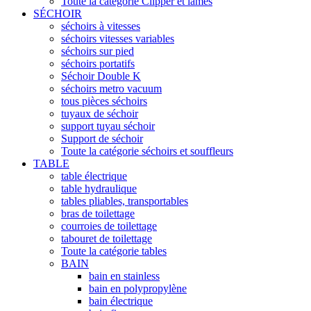
Toute la catégorie Clipper et lames
SÉCHOIR
séchoirs à vitesses
séchoirs vitesses variables
séchoirs sur pied
séchoirs portatifs
Séchoir Double K
séchoirs metro vacuum
tous pièces séchoirs
tuyaux de séchoir
support tuyau séchoir
Support de séchoir
Toute la catégorie séchoirs et souffleurs
TABLE
table électrique
table hydraulique
tables pliables, transportables
bras de toilettage
courroies de toilettage
tabouret de toilettage
Toute la catégorie tables
BAIN
bain en stainless
bain en polypropylène
bain électrique