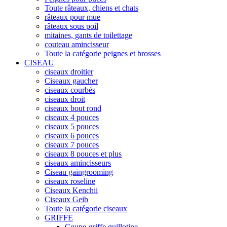
Toute râteaux, chiens et chats
râteaux pour mue
râteaux sous poil
mitaines, gants de toilettage
couteau amincisseur
Toute la catégorie peignes et brosses
CISEAU
ciseaux droitier
Ciseaux gaucher
ciseaux courbés
ciseaux droit
ciseaux bout rond
ciseaux 4 pouces
ciseaux 5 pouces
ciseaux 6 pouces
ciseaux 7 pouces
ciseaux 8 pouces et plus
ciseaux amincisseurs
Ciseau gaingrooming
ciseaux roseline
Ciseaux Kenchii
Ciseaux Geib
Toute la catégorie ciseaux
GRIFFE
Coupe-griffe guillotine