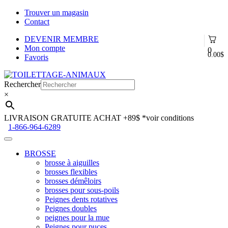
Trouver un magasin
Contact
DEVENIR MEMBRE
Mon compte
0
0.00
$
Favoris
Aller
Aller
à
au
Rechercher
la
contenu
×
navigation
LIVRAISON GRATUITE ACHAT +89$
*voir conditions
1-866-964-6289
BROSSE
brosse à aiguilles
brosses flexibles
brosses démêloirs
brosses pour sous-poils
Peignes dents rotatives
Peignes doubles
peignes pour la mue
Peignes pour puces