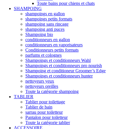
Toute bains pour chiens et chats
SHAMPOING
shampoings en gallon
shampoings petits formats
shampoing sans rinçage
shampoing anti puces
Shampoing bio
conditionneurs en gallon
conditionneurs en vaporisateurs
Conditionneurs petits formats
parfums et colognes
Shampoings et conditionneurs Wahl
Shampoings et conditionneurs pro nourish
Shampoing et conditioneur Groomer’s Edge
Shampoings et conditionneurs hunter
nettoyeurs yeux
nettoyeurs oreilles
Toute la catégorie shampoing
TABLIER
Tablier pour toilettage
Tablier de bain
sarrau pour toiletteur
Pantalon pour toiletteur
Toute la catégorie tablier
ACCESSOIRE