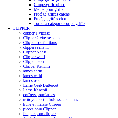
Coupe-griffe pince
Meule-pour-griffe
Protège griffes chiens
Protège griffes chats
Toute la catégorie coupe-griffe
CLIPPER
clipper 1 vitesse
Clipper 2 vitesses et plus
Clippers de finitions
clippers sans fil
Clipper Andis
Clipper wahl
Clipper oster
Clipper Kenchii
lames andis
lames wahl
lames oster
Lame Geib Buttercut
Lame Kenchii
coffrets pour lames
nettoyeurs et refroidisseurs lames
huile et graisse Clipper
pieces pour Clipper
Peigne pour clipper