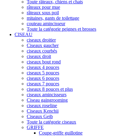
Toute râteaux, chiens et chats
râteaux pour mue
râteaux sous poil
mitaines, gants de toilettage
couteau amincisseur
Toute la catégorie peignes et brosses
CISEAU
ciseaux droitier
Ciseaux gaucher
ciseaux courbés
ciseaux droit
ciseaux bout rond
ciseaux 4 pouces
ciseaux 5 pouces
ciseaux 6 pouces
ciseaux 7 pouces
ciseaux 8 pouces et plus
ciseaux amincisseurs
Ciseau gaingrooming
ciseaux roseline
Ciseaux Kenchii
Ciseaux Geib
Toute la catégorie ciseaux
GRIFFE
Coupe-griffe guillotine