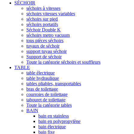
SÉCHOIR
séchoirs à vitesses
séchoirs vitesses variables
séchoirs sur pied
séchoirs portatifs
Séchoir Double K
séchoirs metro vacuum
tous pièces séchoirs
tuyaux de séchoir
support tuyau séchoir
Support de séchoir
Toute la catégorie séchoirs et souffleurs
TABLE
table électrique
table hydraulique
tables pliables, transportables
bras de toilettage
courroies de toilettage
tabouret de toilettage
Toute la catégorie tables
BAIN
bain en stainless
bain en polypropylène
bain électrique
bain fixe