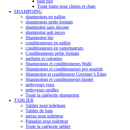
bain fixe
Toute bains pour chiens et chats
SHAMPOING
shampoings en gallon
shampoings petits formats
shampoing sans rinçage
shampoing anti puces
Shampoing bio
conditionneurs en gallon
conditionneurs en vaporisateurs
Conditionneurs petits formats
parfums et colognes
Shampoings et conditionneurs Wahl
Shampoings et conditionneurs pro nourish
Shampoing et conditioneur Groomer’s Edge
Shampoings et conditionneurs hunter
nettoyeurs yeux
nettoyeurs oreilles
Toute la catégorie shampoing
TABLIER
Tablier pour toilettage
Tablier de bain
sarrau pour toiletteur
Pantalon pour toiletteur
Toute la catégorie tablier