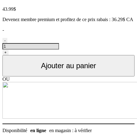
43.99
$
Devenez membre premium et profitez de ce prix rabais : 36.29$ CA
-
quantité
-
de
Heiniger
+
ensemble
de
Ajouter au panier
pièce
de
tête
OU
de
Saphir
Disponibilité
en ligne
en magasin : à vérifier