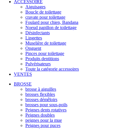
ACCESSOIRE
Aiguisages
Boucle de toilettage
cravate pour toilettage
Foulard pour chien, Bandana
Noeud papillon de toilettage
Désinfectants
Lingettes
Muselière de toilettage
Onguent
Pinces pour toilettage
Produits dentitions
Pulvérisateurs
Toute la catégorie accessoires
VENTES
BROSSE
brosse à aiguilles
brosses flexibles
brosses démêloirs
brosses pour sous-poils
Peignes dents rotatives
Peignes doubles
peignes pour la mue
Peignes pour puces