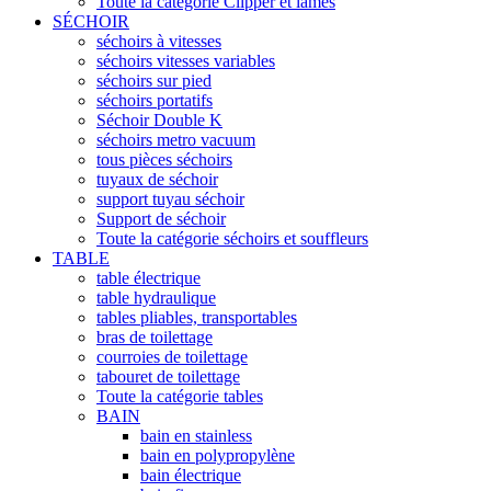
Toute la catégorie Clipper et lames
SÉCHOIR
séchoirs à vitesses
séchoirs vitesses variables
séchoirs sur pied
séchoirs portatifs
Séchoir Double K
séchoirs metro vacuum
tous pièces séchoirs
tuyaux de séchoir
support tuyau séchoir
Support de séchoir
Toute la catégorie séchoirs et souffleurs
TABLE
table électrique
table hydraulique
tables pliables, transportables
bras de toilettage
courroies de toilettage
tabouret de toilettage
Toute la catégorie tables
BAIN
bain en stainless
bain en polypropylène
bain électrique