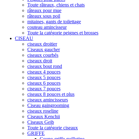
Toute râteaux, chiens et chats
râteaux pour mue
râteaux sous poil
mitaines, gants de toilettage
couteau amincisseur
Toute la catégorie peignes et brosses
CISEAU
ciseaux droitier
Ciseaux gaucher
ciseaux courbés
ciseaux droit
ciseaux bout rond
ciseaux 4 pouces
ciseaux 5 pouces
ciseaux 6 pouces
ciseaux 7 pouces
ciseaux 8 pouces et plus
ciseaux amincisseurs
Ciseau gaingrooming
ciseaux roseline
Ciseaux Kenchii
Ciseaux Geib
Toute la catégorie ciseaux
GRIFFE
Coupe-griffe guillotine