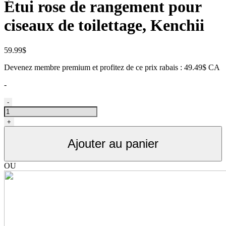
Étui rose de rangement pour
ciseaux de toilettage, Kenchii
59.99
$
Devenez membre premium et profitez de ce prix rabais : 49.49$ CA
-
quantité
-
de
Étui
+
rose
pour
Ajouter au panier
ciseaux
de
toilettage,
OU
Kenchii