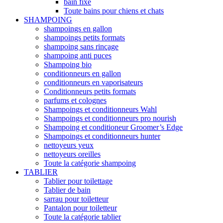
bain fixe
Toute bains pour chiens et chats
SHAMPOING
shampoings en gallon
shampoings petits formats
shampoing sans rinçage
shampoing anti puces
Shampoing bio
conditionneurs en gallon
conditionneurs en vaporisateurs
Conditionneurs petits formats
parfums et colognes
Shampoings et conditionneurs Wahl
Shampoings et conditionneurs pro nourish
Shampoing et conditioneur Groomer’s Edge
Shampoings et conditionneurs hunter
nettoyeurs yeux
nettoyeurs oreilles
Toute la catégorie shampoing
TABLIER
Tablier pour toilettage
Tablier de bain
sarrau pour toiletteur
Pantalon pour toiletteur
Toute la catégorie tablier