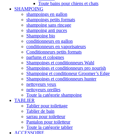
Toute bains pour chiens et chats
SHAMPOING
shampoings en gallon
shampoings petits formats
shampoing sans rinçage
shampoing anti puces
Shampoing bio
conditionneurs en gallon
conditionneurs en vaporisateurs
Conditionneurs petits formats
parfums et colognes
Shampoings et conditionneurs Wahl
Shampoings et conditionneurs pro nourish
Shampoing et conditioneur Groomer’s Edge
Shampoings et conditionneurs hunter
nettoyeurs yeux
nettoyeurs oreilles
Toute la catégorie shampoing
TABLIER
Tablier pour toilettage
Tablier de bain
sarrau pour toiletteur
Pantalon pour toiletteur
Toute la catégorie tablier
ACCESSOIRE