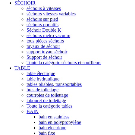
SÉCHOIR
séchoirs à vitesses
séchoirs vitesses variables
séchoirs sur pied
séchoirs portatifs
Séchoir Double K
séchoirs metro vacuum
tous pièces séchoirs
tuyaux de séchoir
support tuyau séchoir
Support de séchoir
Toute la catégorie séchoirs et souffleurs
TABLE
table électrique
table hydraulique
tables pliables, transportables
bras de toilettage
courroies de toilettage
tabouret de toilettage
Toute la catégorie tables
BAIN
bain en stainless
bain en polypropylène
bain électrique
bain fixe