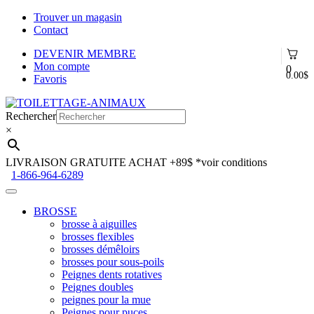
Trouver un magasin
Contact
DEVENIR MEMBRE
Mon compte
0
0.00
$
Favoris
Aller
Aller
à
au
Rechercher
la
contenu
×
navigation
LIVRAISON GRATUITE ACHAT +89$
*voir conditions
1-866-964-6289
BROSSE
brosse à aiguilles
brosses flexibles
brosses démêloirs
brosses pour sous-poils
Peignes dents rotatives
Peignes doubles
peignes pour la mue
Peignes pour puces