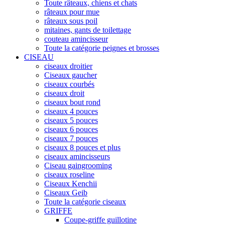
Toute râteaux, chiens et chats
râteaux pour mue
râteaux sous poil
mitaines, gants de toilettage
couteau amincisseur
Toute la catégorie peignes et brosses
CISEAU
ciseaux droitier
Ciseaux gaucher
ciseaux courbés
ciseaux droit
ciseaux bout rond
ciseaux 4 pouces
ciseaux 5 pouces
ciseaux 6 pouces
ciseaux 7 pouces
ciseaux 8 pouces et plus
ciseaux amincisseurs
Ciseau gaingrooming
ciseaux roseline
Ciseaux Kenchii
Ciseaux Geib
Toute la catégorie ciseaux
GRIFFE
Coupe-griffe guillotine