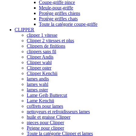
Coupe-griffe pince
Meule-pour-griffe
Protège griffes chiens
Protège griffes chats
Toute la catégorie coupe-griffe
CLIPPER
clipper 1 vitesse
Clipper 2 vitesses et plus
Clippers de finitions
clippers sans fil
Clipper Andis
Clipper wahl
Clipper oster
Clipper Kenchii
lames andis
lames wahl
lames oster
Lame Geib Buttercut
Lame Kenchii
coffrets pour lames
nettoyeurs et refroidisseurs lames
huile et graisse Clipper
pieces pour Clipper
Peigne pour clipper
Toute la catégorie Clipper et lames