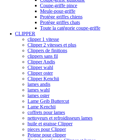
Coupe-griffe pince
Meule-pour-griffe
Protège griffes chiens
Protège griffes chats
Toute la catégorie coupe-griffe
CLIPPER
clipper 1 vitesse
Clipper 2 vitesses et plus
Clippers de finitions
clippers sans fil
Clipper Andis
Clipper wahl
Clipper oster
Clipper Kenchii
lames andis
lames wahl
lames oster
Lame Geib Buttercut
Lame Kenchii
coffrets pour lames
nettoyeurs et refroidisseurs lames
huile et graisse Clipper
pieces pour Clipper
Peigne pour clipper