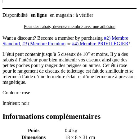
Disponibilité
en ligne
en magasin : à vérifier
Pour des rabais, devenez membre avec
une adhésion
Want a discount? Become a member by purchasing
#2) Membre
Standard
,
#3) Membre Premium
or
#4) Membre PRIVILÉGIER
!
L’étui peut contenir jusqu’à 5 ciseaux de 10″ et moins. Il y a des
rabats à l’intérieur pour bien maintenir vos ciseaux ainsi que des
petites poches pour y ranger des peignes ou autres. Cet étui rose
pour le rangement de ciseaux de toilettage est fait de similicuir et se
referme à l’aide d’une fermeture éclair et d’une fermeture à pression
magnétique.
Couleur : rose
Intérieur: noir
Informations complémentaires
Poids
0.4 kg
Dimensions
18 × 8 × 31 cm