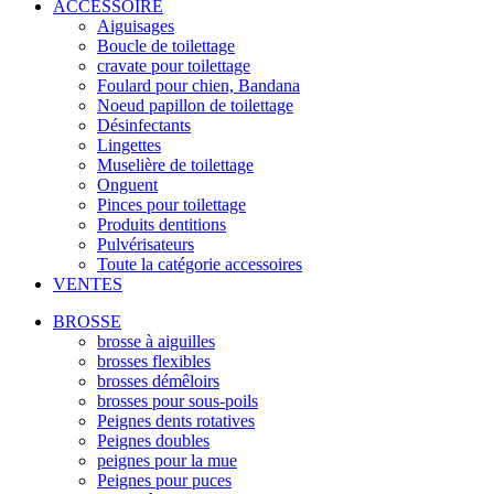
ACCESSOIRE
Aiguisages
Boucle de toilettage
cravate pour toilettage
Foulard pour chien, Bandana
Noeud papillon de toilettage
Désinfectants
Lingettes
Muselière de toilettage
Onguent
Pinces pour toilettage
Produits dentitions
Pulvérisateurs
Toute la catégorie accessoires
VENTES
BROSSE
brosse à aiguilles
brosses flexibles
brosses démêloirs
brosses pour sous-poils
Peignes dents rotatives
Peignes doubles
peignes pour la mue
Peignes pour puces