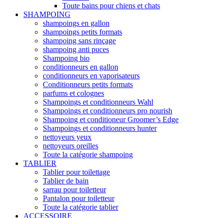
Toute bains pour chiens et chats
SHAMPOING
shampoings en gallon
shampoings petits formats
shampoing sans rinçage
shampoing anti puces
Shampoing bio
conditionneurs en gallon
conditionneurs en vaporisateurs
Conditionneurs petits formats
parfums et colognes
Shampoings et conditionneurs Wahl
Shampoings et conditionneurs pro nourish
Shampoing et conditioneur Groomer’s Edge
Shampoings et conditionneurs hunter
nettoyeurs yeux
nettoyeurs oreilles
Toute la catégorie shampoing
TABLIER
Tablier pour toilettage
Tablier de bain
sarrau pour toiletteur
Pantalon pour toiletteur
Toute la catégorie tablier
ACCESSOIRE