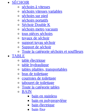
SÉCHOIR
séchoirs à vitesses
séchoirs vitesses variables
séchoirs sur pied
séchoirs portatifs
Séchoir Double K
séchoirs metro vacuum
tous pièces séchoirs
tuyaux de séchoir
support tuyau séchoir
Support de séchoir
Toute la catégorie séchoirs et souffleurs
TABLE
table électrique
table hydraulique
tables pliables, transportables
bras de toilettage
courroies de toilettage
tabouret de toilettage
Toute la catégorie tables
BAIN
bain en stainless
bain en polypropylène
bain électrique
bain fixe