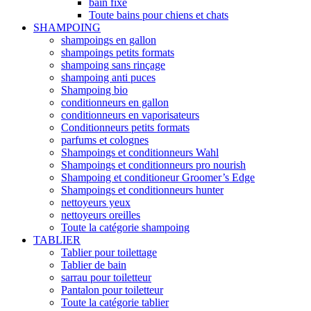
bain fixe
Toute bains pour chiens et chats
SHAMPOING
shampoings en gallon
shampoings petits formats
shampoing sans rinçage
shampoing anti puces
Shampoing bio
conditionneurs en gallon
conditionneurs en vaporisateurs
Conditionneurs petits formats
parfums et colognes
Shampoings et conditionneurs Wahl
Shampoings et conditionneurs pro nourish
Shampoing et conditioneur Groomer’s Edge
Shampoings et conditionneurs hunter
nettoyeurs yeux
nettoyeurs oreilles
Toute la catégorie shampoing
TABLIER
Tablier pour toilettage
Tablier de bain
sarrau pour toiletteur
Pantalon pour toiletteur
Toute la catégorie tablier