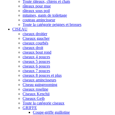
Toute râteaux, chiens et chats
râteaux pour mue
râteaux sous poil
mitaines, gants de toilettage
couteau amincisseur
Toute la catégorie peignes et brosses
CISEAU
ciseaux droitier
Ciseaux gaucher
ciseaux courbés
ciseaux droit
ciseaux bout rond
ciseaux 4 pouces
ciseaux 5 pouces
ciseaux 6 pouces
ciseaux 7 pouces
ciseaux 8 pouces et plus
ciseaux amincisseurs
Ciseau gaingrooming
ciseaux roseline
Ciseaux Kenchii
Ciseaux Geib
Toute la catégorie ciseaux
GRIFFE
Coupe-griffe guillotine