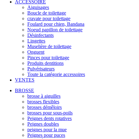
ACCESSOIRE
Aiguisages
Boucle de toilettage
cravate pour toilettage
Foulard pour chien, Bandana
Noeud papillon de toilettage
Désinfectants
Lingettes
Muselière de toilettage
Onguent
Pinces pour toilettage
Produits dentitions
Pulvérisateurs
Toute la catégorie accessoires
VENTES
BROSSE
brosse à aiguilles
brosses flexibles
brosses démêloirs
brosses pour sous-poils
Peignes dents rotatives
Peignes doubles
peignes pour la mue
Peignes pour puces