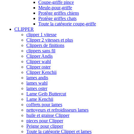
Coupe-griffe pince
Meule-pour-griffe
Protège griffes chiens
Protège griffes chats
Toute la catégorie coupe-griffe
CLIPPER
clipper 1 vitesse
Clipper 2 vitesses et plus
Clippers de finitions
clippers sans fil
Clipper Andis
Clipper wahl
Clipper oster
Clipper Kenchii
lames andis
lames wahl
lames oster
Lame Geib Buttercut
Lame Kenchii
coffrets pour lames
nettoyeurs et refroidisseurs lames
huile et graisse Clipper
pieces pour Clipper
Peigne pour clipper
Toute la catégorie Clipper et lames