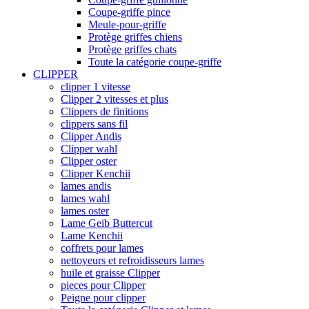
Coupe-griffe pince
Meule-pour-griffe
Protège griffes chiens
Protège griffes chats
Toute la catégorie coupe-griffe
CLIPPER
clipper 1 vitesse
Clipper 2 vitesses et plus
Clippers de finitions
clippers sans fil
Clipper Andis
Clipper wahl
Clipper oster
Clipper Kenchii
lames andis
lames wahl
lames oster
Lame Geib Buttercut
Lame Kenchii
coffrets pour lames
nettoyeurs et refroidisseurs lames
huile et graisse Clipper
pieces pour Clipper
Peigne pour clipper