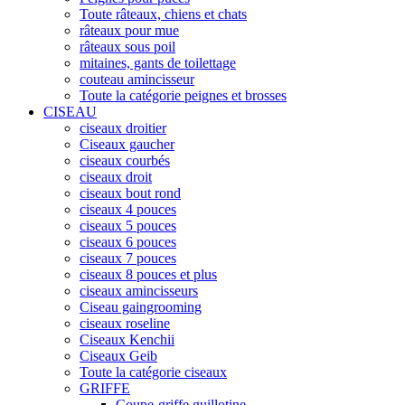
Toute râteaux, chiens et chats
râteaux pour mue
râteaux sous poil
mitaines, gants de toilettage
couteau amincisseur
Toute la catégorie peignes et brosses
CISEAU
ciseaux droitier
Ciseaux gaucher
ciseaux courbés
ciseaux droit
ciseaux bout rond
ciseaux 4 pouces
ciseaux 5 pouces
ciseaux 6 pouces
ciseaux 7 pouces
ciseaux 8 pouces et plus
ciseaux amincisseurs
Ciseau gaingrooming
ciseaux roseline
Ciseaux Kenchii
Ciseaux Geib
Toute la catégorie ciseaux
GRIFFE
Coupe-griffe guillotine