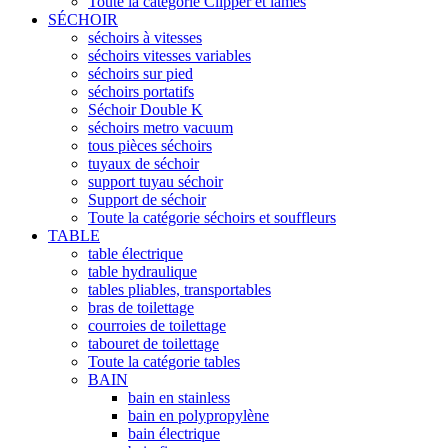
Toute la catégorie Clipper et lames
SÉCHOIR
séchoirs à vitesses
séchoirs vitesses variables
séchoirs sur pied
séchoirs portatifs
Séchoir Double K
séchoirs metro vacuum
tous pièces séchoirs
tuyaux de séchoir
support tuyau séchoir
Support de séchoir
Toute la catégorie séchoirs et souffleurs
TABLE
table électrique
table hydraulique
tables pliables, transportables
bras de toilettage
courroies de toilettage
tabouret de toilettage
Toute la catégorie tables
BAIN
bain en stainless
bain en polypropylène
bain électrique