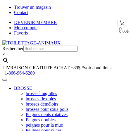
Trouver un magasin
Contact
DEVENIR MEMBRE
Mon compte
0
0.00
$
Favoris
Aller
Aller
à
au
Rechercher
la
contenu
×
navigation
LIVRAISON GRATUITE ACHAT +89$
*voir conditions
1-866-964-6289
BROSSE
brosse à aiguilles
brosses flexibles
brosses démêloirs
brosses pour sous-poils
Peignes dents rotatives
Peignes doubles
peignes pour la mue
Peignes pour puces