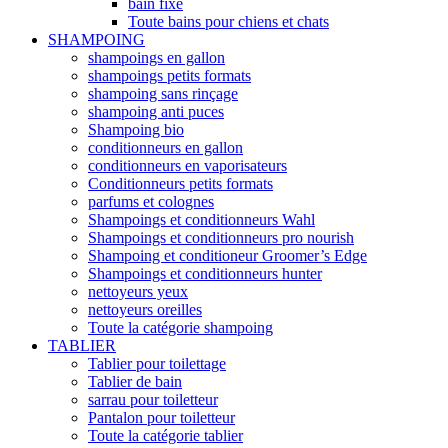
bain fixe
Toute bains pour chiens et chats
SHAMPOING
shampoings en gallon
shampoings petits formats
shampoing sans rinçage
shampoing anti puces
Shampoing bio
conditionneurs en gallon
conditionneurs en vaporisateurs
Conditionneurs petits formats
parfums et colognes
Shampoings et conditionneurs Wahl
Shampoings et conditionneurs pro nourish
Shampoing et conditioneur Groomer’s Edge
Shampoings et conditionneurs hunter
nettoyeurs yeux
nettoyeurs oreilles
Toute la catégorie shampoing
TABLIER
Tablier pour toilettage
Tablier de bain
sarrau pour toiletteur
Pantalon pour toiletteur
Toute la catégorie tablier