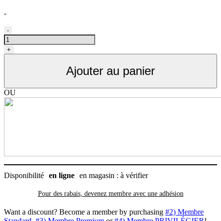
-
quantité
-
de
Séchoir
+
de
toilettage
Ajouter au panier
à
deux
moteurs,
OU
Master
blaster
Air
Force
MB-
3
2
vitesses
8HP
Disponibilité
en ligne
en magasin : à vérifier
Pour des rabais, devenez membre avec
une adhésion
Want a discount? Become a member by purchasing
#2) Membre
Standard
,
#3) Membre Premium
or
#4) Membre PRIVILÉGIER
!