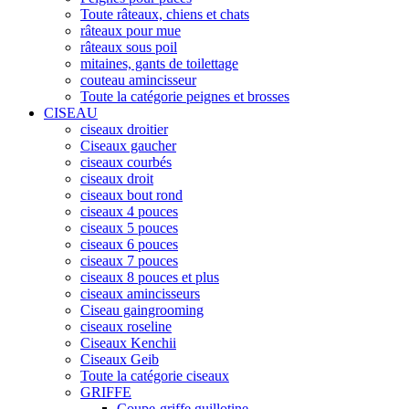
Toute râteaux, chiens et chats
râteaux pour mue
râteaux sous poil
mitaines, gants de toilettage
couteau amincisseur
Toute la catégorie peignes et brosses
CISEAU
ciseaux droitier
Ciseaux gaucher
ciseaux courbés
ciseaux droit
ciseaux bout rond
ciseaux 4 pouces
ciseaux 5 pouces
ciseaux 6 pouces
ciseaux 7 pouces
ciseaux 8 pouces et plus
ciseaux amincisseurs
Ciseau gaingrooming
ciseaux roseline
Ciseaux Kenchii
Ciseaux Geib
Toute la catégorie ciseaux
GRIFFE
Coupe-griffe guillotine