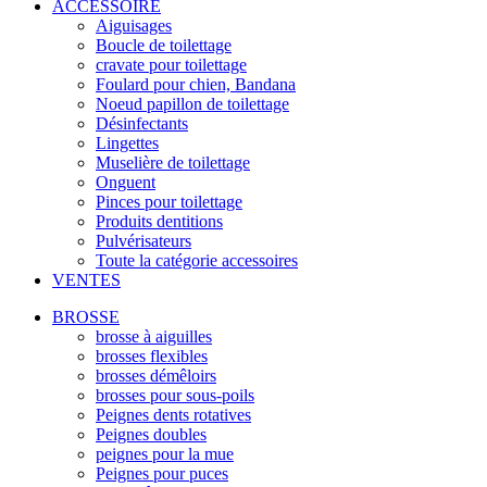
ACCESSOIRE
Aiguisages
Boucle de toilettage
cravate pour toilettage
Foulard pour chien, Bandana
Noeud papillon de toilettage
Désinfectants
Lingettes
Muselière de toilettage
Onguent
Pinces pour toilettage
Produits dentitions
Pulvérisateurs
Toute la catégorie accessoires
VENTES
BROSSE
brosse à aiguilles
brosses flexibles
brosses démêloirs
brosses pour sous-poils
Peignes dents rotatives
Peignes doubles
peignes pour la mue
Peignes pour puces