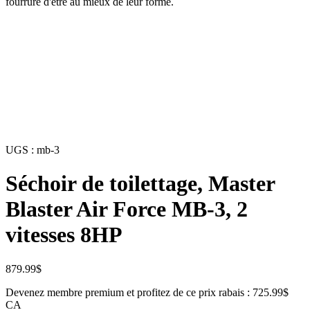
fourrure d'être au mieux de leur forme.
UGS :
mb-3
Séchoir de toilettage, Master
Blaster Air Force MB-3, 2
vitesses 8HP
879.99
$
Devenez membre premium et profitez de ce prix rabais : 725.99$
CA