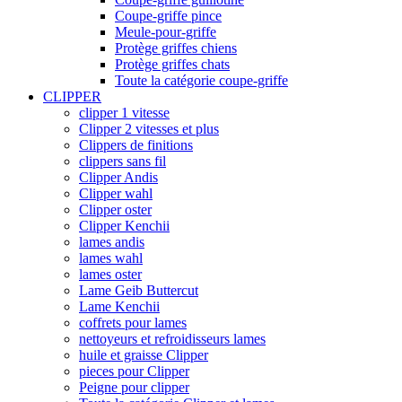
Coupe-griffe pince
Meule-pour-griffe
Protège griffes chiens
Protège griffes chats
Toute la catégorie coupe-griffe
CLIPPER
clipper 1 vitesse
Clipper 2 vitesses et plus
Clippers de finitions
clippers sans fil
Clipper Andis
Clipper wahl
Clipper oster
Clipper Kenchii
lames andis
lames wahl
lames oster
Lame Geib Buttercut
Lame Kenchii
coffrets pour lames
nettoyeurs et refroidisseurs lames
huile et graisse Clipper
pieces pour Clipper
Peigne pour clipper