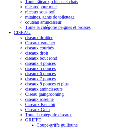
Toute râteaux, chiens et chats
râteaux pour mue
râteaux sous poil
mitaines, gants de toilettage
couteau amincisseur
Toute la catégorie peignes et brosses
CISEAU
ciseaux droitier
Ciseaux gaucher
ciseaux courbés
ciseaux droit
ciseaux bout rond
ciseaux 4 pouces
ciseaux 5 pouces
ciseaux 6 pouces
ciseaux 7 pouces
ciseaux 8 pouces et plus
ciseaux amincisseurs
Ciseau gaingrooming
ciseaux roseline
Ciseaux Kenchii
Ciseaux Geib
Toute la catégorie ciseaux
GRIFFE
Coupe-griffe guillotine