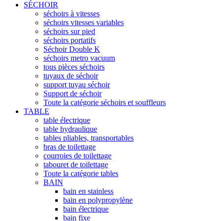
SÉCHOIR
séchoirs à vitesses
séchoirs vitesses variables
séchoirs sur pied
séchoirs portatifs
Séchoir Double K
séchoirs metro vacuum
tous pièces séchoirs
tuyaux de séchoir
support tuyau séchoir
Support de séchoir
Toute la catégorie séchoirs et souffleurs
TABLE
table électrique
table hydraulique
tables pliables, transportables
bras de toilettage
courroies de toilettage
tabouret de toilettage
Toute la catégorie tables
BAIN
bain en stainless
bain en polypropylène
bain électrique
bain fixe