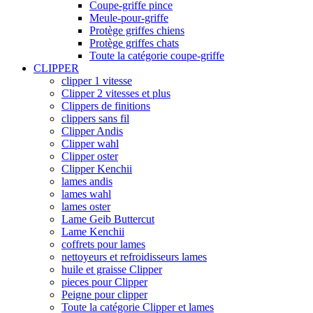
Coupe-griffe pince
Meule-pour-griffe
Protège griffes chiens
Protège griffes chats
Toute la catégorie coupe-griffe
CLIPPER
clipper 1 vitesse
Clipper 2 vitesses et plus
Clippers de finitions
clippers sans fil
Clipper Andis
Clipper wahl
Clipper oster
Clipper Kenchii
lames andis
lames wahl
lames oster
Lame Geib Buttercut
Lame Kenchii
coffrets pour lames
nettoyeurs et refroidisseurs lames
huile et graisse Clipper
pieces pour Clipper
Peigne pour clipper
Toute la catégorie Clipper et lames