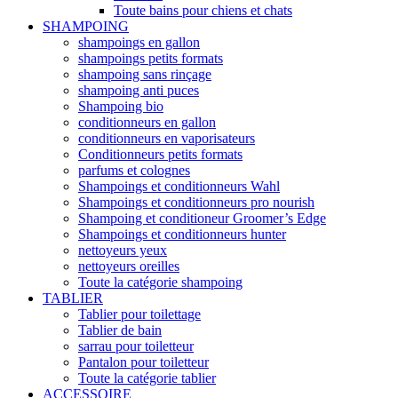
Toute bains pour chiens et chats
SHAMPOING
shampoings en gallon
shampoings petits formats
shampoing sans rinçage
shampoing anti puces
Shampoing bio
conditionneurs en gallon
conditionneurs en vaporisateurs
Conditionneurs petits formats
parfums et colognes
Shampoings et conditionneurs Wahl
Shampoings et conditionneurs pro nourish
Shampoing et conditioneur Groomer’s Edge
Shampoings et conditionneurs hunter
nettoyeurs yeux
nettoyeurs oreilles
Toute la catégorie shampoing
TABLIER
Tablier pour toilettage
Tablier de bain
sarrau pour toiletteur
Pantalon pour toiletteur
Toute la catégorie tablier
ACCESSOIRE