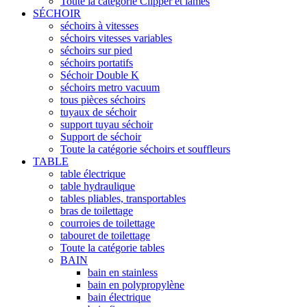
Toute la catégorie Clipper et lames
SÉCHOIR
séchoirs à vitesses
séchoirs vitesses variables
séchoirs sur pied
séchoirs portatifs
Séchoir Double K
séchoirs metro vacuum
tous pièces séchoirs
tuyaux de séchoir
support tuyau séchoir
Support de séchoir
Toute la catégorie séchoirs et souffleurs
TABLE
table électrique
table hydraulique
tables pliables, transportables
bras de toilettage
courroies de toilettage
tabouret de toilettage
Toute la catégorie tables
BAIN
bain en stainless
bain en polypropylène
bain électrique