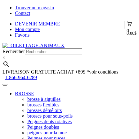
Trouver un magasin
Contact
DEVENIR MEMBRE
Mon compte
0
0.00
$
Favoris
Aller
Aller
à
au
Rechercher
la
contenu
×
navigation
LIVRAISON GRATUITE ACHAT +89$
*voir conditions
1-866-964-6289
BROSSE
brosse à aiguilles
brosses flexibles
brosses démêloirs
brosses pour sous-poils
Peignes dents rotatives
Peignes doubles
peignes pour la mue
Peignes pour puces