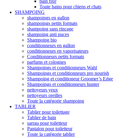
bain fixe
Toute bains pour chiens et chats
SHAMPOING
shampoings en gallon
shampoings petits formats
shampoing sans rinçage
shampoing anti puces
Shampoing bio
conditionneurs en gallon
conditionneurs en vaporisateurs
Conditionneurs petits formats
parfums et colognes
Shampoings et conditionneurs Wahl
Shampoings et conditionneurs pro nourish
Shampoing et conditioneur Groomer’s Edge
Shampoings et conditionneurs hunter
nettoyeurs yeux
nettoyeurs oreilles
Toute la catégorie shampoing
TABLIER
Tablier pour toilettage
Tablier de bain
sarrau pour toiletteur
Pantalon pour toiletteur
Toute la catégorie tablier