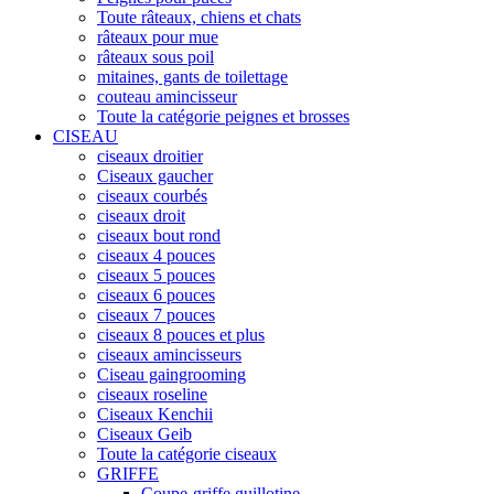
Toute râteaux, chiens et chats
râteaux pour mue
râteaux sous poil
mitaines, gants de toilettage
couteau amincisseur
Toute la catégorie peignes et brosses
CISEAU
ciseaux droitier
Ciseaux gaucher
ciseaux courbés
ciseaux droit
ciseaux bout rond
ciseaux 4 pouces
ciseaux 5 pouces
ciseaux 6 pouces
ciseaux 7 pouces
ciseaux 8 pouces et plus
ciseaux amincisseurs
Ciseau gaingrooming
ciseaux roseline
Ciseaux Kenchii
Ciseaux Geib
Toute la catégorie ciseaux
GRIFFE
Coupe-griffe guillotine