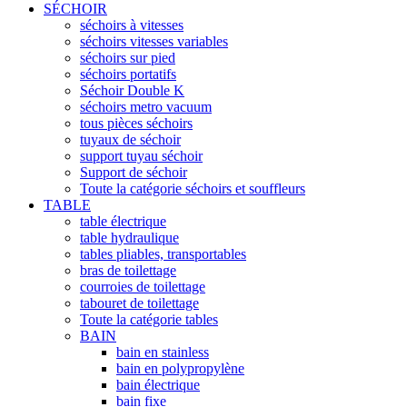
SÉCHOIR
séchoirs à vitesses
séchoirs vitesses variables
séchoirs sur pied
séchoirs portatifs
Séchoir Double K
séchoirs metro vacuum
tous pièces séchoirs
tuyaux de séchoir
support tuyau séchoir
Support de séchoir
Toute la catégorie séchoirs et souffleurs
TABLE
table électrique
table hydraulique
tables pliables, transportables
bras de toilettage
courroies de toilettage
tabouret de toilettage
Toute la catégorie tables
BAIN
bain en stainless
bain en polypropylène
bain électrique
bain fixe