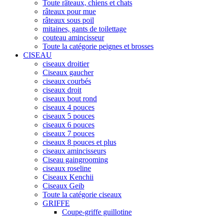
Toute râteaux, chiens et chats
râteaux pour mue
râteaux sous poil
mitaines, gants de toilettage
couteau amincisseur
Toute la catégorie peignes et brosses
CISEAU
ciseaux droitier
Ciseaux gaucher
ciseaux courbés
ciseaux droit
ciseaux bout rond
ciseaux 4 pouces
ciseaux 5 pouces
ciseaux 6 pouces
ciseaux 7 pouces
ciseaux 8 pouces et plus
ciseaux amincisseurs
Ciseau gaingrooming
ciseaux roseline
Ciseaux Kenchii
Ciseaux Geib
Toute la catégorie ciseaux
GRIFFE
Coupe-griffe guillotine