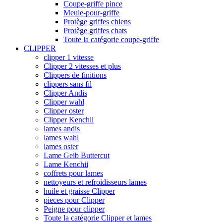
Coupe-griffe pince
Meule-pour-griffe
Protège griffes chiens
Protège griffes chats
Toute la catégorie coupe-griffe
CLIPPER
clipper 1 vitesse
Clipper 2 vitesses et plus
Clippers de finitions
clippers sans fil
Clipper Andis
Clipper wahl
Clipper oster
Clipper Kenchii
lames andis
lames wahl
lames oster
Lame Geib Buttercut
Lame Kenchii
coffrets pour lames
nettoyeurs et refroidisseurs lames
huile et graisse Clipper
pieces pour Clipper
Peigne pour clipper
Toute la catégorie Clipper et lames