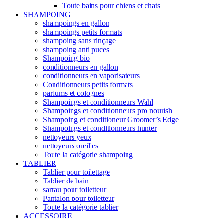
Toute bains pour chiens et chats
SHAMPOING
shampoings en gallon
shampoings petits formats
shampoing sans rinçage
shampoing anti puces
Shampoing bio
conditionneurs en gallon
conditionneurs en vaporisateurs
Conditionneurs petits formats
parfums et colognes
Shampoings et conditionneurs Wahl
Shampoings et conditionneurs pro nourish
Shampoing et conditioneur Groomer’s Edge
Shampoings et conditionneurs hunter
nettoyeurs yeux
nettoyeurs oreilles
Toute la catégorie shampoing
TABLIER
Tablier pour toilettage
Tablier de bain
sarrau pour toiletteur
Pantalon pour toiletteur
Toute la catégorie tablier
ACCESSOIRE