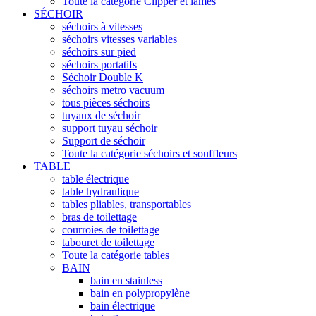
Toute la catégorie Clipper et lames
SÉCHOIR
séchoirs à vitesses
séchoirs vitesses variables
séchoirs sur pied
séchoirs portatifs
Séchoir Double K
séchoirs metro vacuum
tous pièces séchoirs
tuyaux de séchoir
support tuyau séchoir
Support de séchoir
Toute la catégorie séchoirs et souffleurs
TABLE
table électrique
table hydraulique
tables pliables, transportables
bras de toilettage
courroies de toilettage
tabouret de toilettage
Toute la catégorie tables
BAIN
bain en stainless
bain en polypropylène
bain électrique