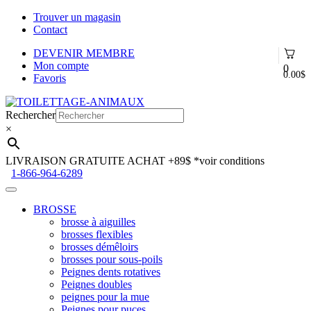
Trouver un magasin
Contact
DEVENIR MEMBRE
Mon compte
0
0.00
$
Favoris
Aller
Aller
à
au
Rechercher
la
contenu
×
navigation
LIVRAISON GRATUITE ACHAT +89$
*voir conditions
1-866-964-6289
BROSSE
brosse à aiguilles
brosses flexibles
brosses démêloirs
brosses pour sous-poils
Peignes dents rotatives
Peignes doubles
peignes pour la mue
Peignes pour puces