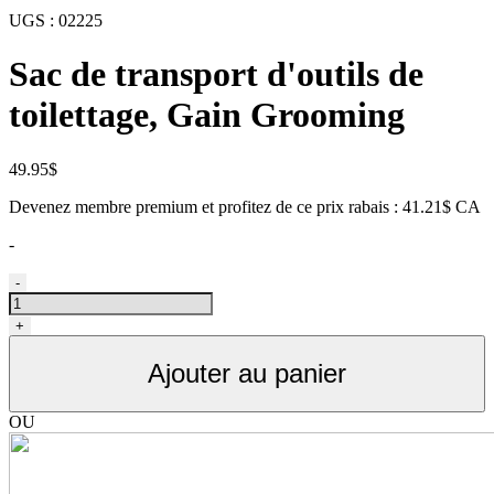
UGS :
02225
Sac de transport d'outils de
toilettage, Gain Grooming
49.95
$
Devenez membre premium et profitez de ce prix rabais : 41.21$ CA
-
quantité
-
de
Sac
+
transport
outils
Ajouter au panier
de
toilettage,
Gain
OU
Grooming