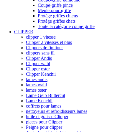
Coupe-griffe pince
Meule-pour-griffe
Protège griffes chiens
Protège griffes chats
Toute la catégorie coupe-griffe
CLIPPER
clipper 1 vitesse
Clipper 2 vitesses et plus
Clippers de finitions
clippers sans fil
Clipper Andis
Clipper wahl
Clipper oster
Clipper Kenchii
lames andis
lames wahl
lames oster
Lame Geib Buttercut
Lame Kenchii
coffrets pour lames
nettoyeurs et refroidisseurs lames
huile et graisse Clipper
pieces pour Clipper
Peigne pour clipper