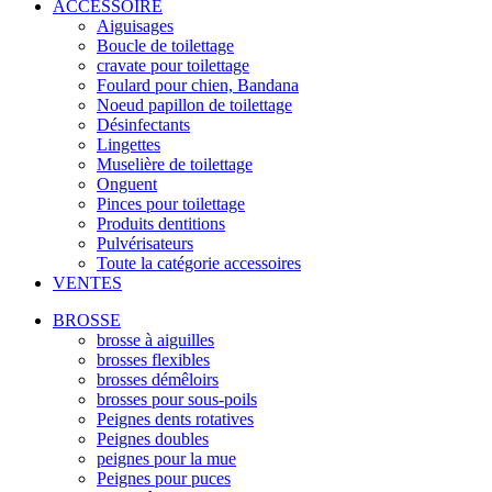
ACCESSOIRE
Aiguisages
Boucle de toilettage
cravate pour toilettage
Foulard pour chien, Bandana
Noeud papillon de toilettage
Désinfectants
Lingettes
Muselière de toilettage
Onguent
Pinces pour toilettage
Produits dentitions
Pulvérisateurs
Toute la catégorie accessoires
VENTES
BROSSE
brosse à aiguilles
brosses flexibles
brosses démêloirs
brosses pour sous-poils
Peignes dents rotatives
Peignes doubles
peignes pour la mue
Peignes pour puces