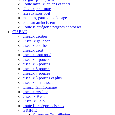
Toute râteaux, chiens et chats
râteaux pour mue
râteaux sous poil
mitaines, gants de toilettage
couteau amincisseur
Toute la catégorie peignes et brosses
CISEAU
ciseaux droitier
Ciseaux gaucher
ciseaux courbés
ciseaux droit
ciseaux bout rond
ciseaux 4 pouces
ciseaux 5 pouces
ciseaux 6 pouces
ciseaux 7 pouces
ciseaux 8 pouces et plus
ciseaux amincisseurs
Ciseau gaingrooming
ciseaux roseline
Ciseaux Kenchii
Ciseaux Geib
Toute la catégorie ciseaux
GRIFFE
Coupe-griffe guillotine