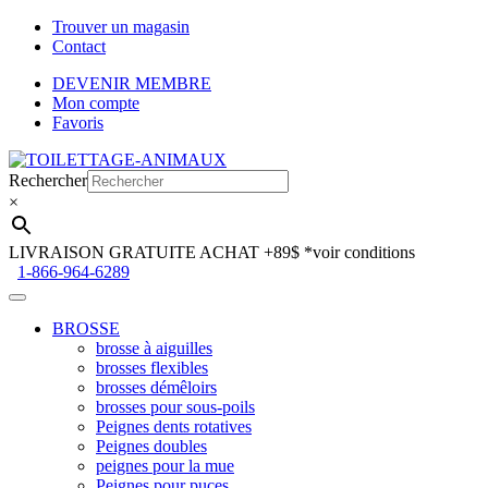
Trouver un magasin
Contact
DEVENIR MEMBRE
Mon compte
Favoris
Aller
Aller
à
au
Rechercher
la
contenu
×
navigation
LIVRAISON GRATUITE ACHAT +89$
*voir conditions
1-866-964-6289
BROSSE
brosse à aiguilles
brosses flexibles
brosses démêloirs
brosses pour sous-poils
Peignes dents rotatives
Peignes doubles
peignes pour la mue
Peignes pour puces