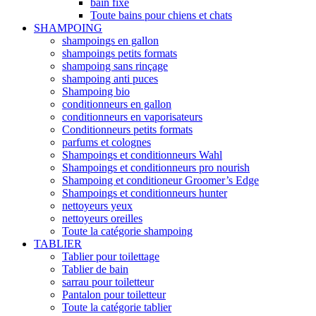
bain fixe
Toute bains pour chiens et chats
SHAMPOING
shampoings en gallon
shampoings petits formats
shampoing sans rinçage
shampoing anti puces
Shampoing bio
conditionneurs en gallon
conditionneurs en vaporisateurs
Conditionneurs petits formats
parfums et colognes
Shampoings et conditionneurs Wahl
Shampoings et conditionneurs pro nourish
Shampoing et conditioneur Groomer’s Edge
Shampoings et conditionneurs hunter
nettoyeurs yeux
nettoyeurs oreilles
Toute la catégorie shampoing
TABLIER
Tablier pour toilettage
Tablier de bain
sarrau pour toiletteur
Pantalon pour toiletteur
Toute la catégorie tablier