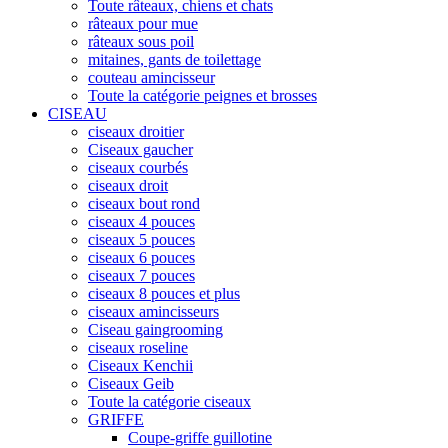
Toute râteaux, chiens et chats
râteaux pour mue
râteaux sous poil
mitaines, gants de toilettage
couteau amincisseur
Toute la catégorie peignes et brosses
CISEAU
ciseaux droitier
Ciseaux gaucher
ciseaux courbés
ciseaux droit
ciseaux bout rond
ciseaux 4 pouces
ciseaux 5 pouces
ciseaux 6 pouces
ciseaux 7 pouces
ciseaux 8 pouces et plus
ciseaux amincisseurs
Ciseau gaingrooming
ciseaux roseline
Ciseaux Kenchii
Ciseaux Geib
Toute la catégorie ciseaux
GRIFFE
Coupe-griffe guillotine