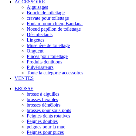
ACCESSOIRE
Aiguisages
Boucle de toilettage
cravate pour toilettage
Foulard pour chien, Bandana
Noeud papillon de toilettage
Désinfectants
Lingettes
Muselière de toilettage
Onguent
Pinces pour toilettage
Produits dentitions
Pulvérisateurs
Toute la catégorie accessoires
VENTES
BROSSE
brosse à aiguilles
brosses flexibles
brosses démêloirs
brosses pour sous-poils
Peignes dents rotatives
Peignes doubles
peignes pour la mue
Peignes pour puces