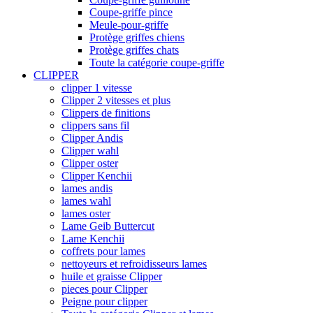
Coupe-griffe pince
Meule-pour-griffe
Protège griffes chiens
Protège griffes chats
Toute la catégorie coupe-griffe
CLIPPER
clipper 1 vitesse
Clipper 2 vitesses et plus
Clippers de finitions
clippers sans fil
Clipper Andis
Clipper wahl
Clipper oster
Clipper Kenchii
lames andis
lames wahl
lames oster
Lame Geib Buttercut
Lame Kenchii
coffrets pour lames
nettoyeurs et refroidisseurs lames
huile et graisse Clipper
pieces pour Clipper
Peigne pour clipper