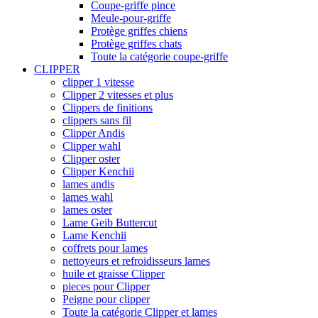
Coupe-griffe pince
Meule-pour-griffe
Protège griffes chiens
Protège griffes chats
Toute la catégorie coupe-griffe
CLIPPER
clipper 1 vitesse
Clipper 2 vitesses et plus
Clippers de finitions
clippers sans fil
Clipper Andis
Clipper wahl
Clipper oster
Clipper Kenchii
lames andis
lames wahl
lames oster
Lame Geib Buttercut
Lame Kenchii
coffrets pour lames
nettoyeurs et refroidisseurs lames
huile et graisse Clipper
pieces pour Clipper
Peigne pour clipper
Toute la catégorie Clipper et lames