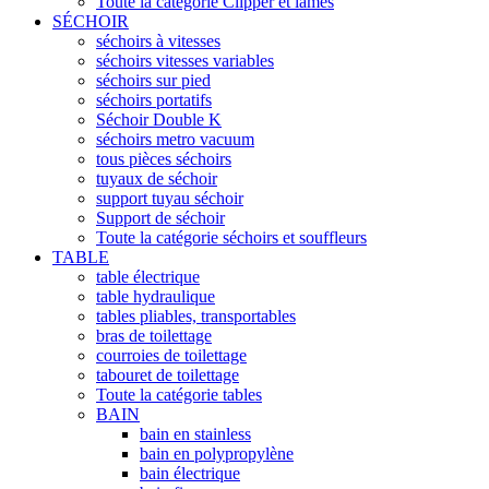
Toute la catégorie Clipper et lames
SÉCHOIR
séchoirs à vitesses
séchoirs vitesses variables
séchoirs sur pied
séchoirs portatifs
Séchoir Double K
séchoirs metro vacuum
tous pièces séchoirs
tuyaux de séchoir
support tuyau séchoir
Support de séchoir
Toute la catégorie séchoirs et souffleurs
TABLE
table électrique
table hydraulique
tables pliables, transportables
bras de toilettage
courroies de toilettage
tabouret de toilettage
Toute la catégorie tables
BAIN
bain en stainless
bain en polypropylène
bain électrique