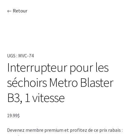
← Retour
CISEAU
CLIPPER
SÉCHOIR
UGS :
MVC-74
Interrupteur pour les
TABLE
séchoirs Metro Blaster
SHAMPOING
B3, 1 vitesse
TABLIER
ACCESSOIRE
19.99
$
VENTES
Devenez membre premium et profitez de ce prix rabais :