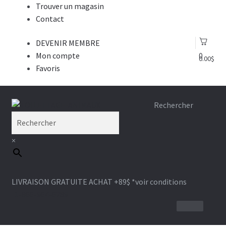
Trouver un magasin
Contact
DEVENIR MEMBRE
Mon compte
0
0.00
$
Favoris
Aller
Aller
Rechercher
à
au
la
contenu
×
navigation
LIVRAISON GRATUITE ACHAT +89$
*voir conditions
1-866-964-6289
BROSSE