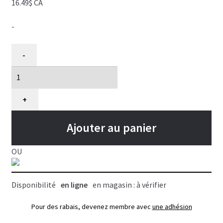
16.49$ CA
-
quantité
-
de
Interrupteur
1
vitesse
+
pour
les
Ajouter au panier
séchoirs
Metro
OU
Blaster
B3
Disponibilité
en ligne
en magasin : à vérifier
Pour des rabais, devenez membre avec
une adhésion