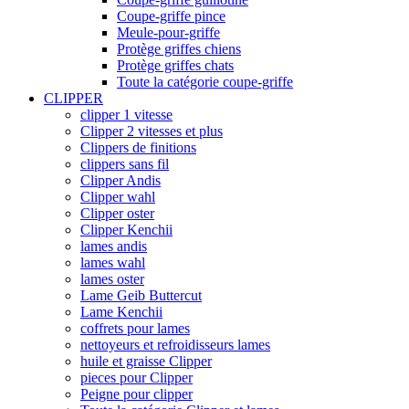
Coupe-griffe pince
Meule-pour-griffe
Protège griffes chiens
Protège griffes chats
Toute la catégorie coupe-griffe
CLIPPER
clipper 1 vitesse
Clipper 2 vitesses et plus
Clippers de finitions
clippers sans fil
Clipper Andis
Clipper wahl
Clipper oster
Clipper Kenchii
lames andis
lames wahl
lames oster
Lame Geib Buttercut
Lame Kenchii
coffrets pour lames
nettoyeurs et refroidisseurs lames
huile et graisse Clipper
pieces pour Clipper
Peigne pour clipper