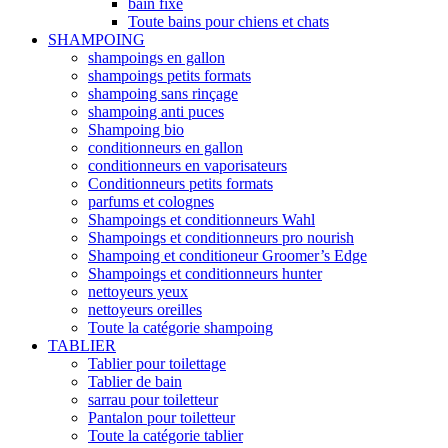
bain fixe
Toute bains pour chiens et chats
SHAMPOING
shampoings en gallon
shampoings petits formats
shampoing sans rinçage
shampoing anti puces
Shampoing bio
conditionneurs en gallon
conditionneurs en vaporisateurs
Conditionneurs petits formats
parfums et colognes
Shampoings et conditionneurs Wahl
Shampoings et conditionneurs pro nourish
Shampoing et conditioneur Groomer’s Edge
Shampoings et conditionneurs hunter
nettoyeurs yeux
nettoyeurs oreilles
Toute la catégorie shampoing
TABLIER
Tablier pour toilettage
Tablier de bain
sarrau pour toiletteur
Pantalon pour toiletteur
Toute la catégorie tablier