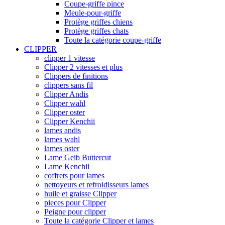
Coupe-griffe pince
Meule-pour-griffe
Protège griffes chiens
Protège griffes chats
Toute la catégorie coupe-griffe
CLIPPER
clipper 1 vitesse
Clipper 2 vitesses et plus
Clippers de finitions
clippers sans fil
Clipper Andis
Clipper wahl
Clipper oster
Clipper Kenchii
lames andis
lames wahl
lames oster
Lame Geib Buttercut
Lame Kenchii
coffrets pour lames
nettoyeurs et refroidisseurs lames
huile et graisse Clipper
pieces pour Clipper
Peigne pour clipper
Toute la catégorie Clipper et lames