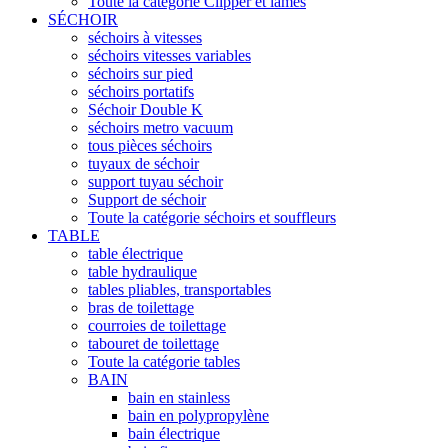
Toute la catégorie Clipper et lames
SÉCHOIR
séchoirs à vitesses
séchoirs vitesses variables
séchoirs sur pied
séchoirs portatifs
Séchoir Double K
séchoirs metro vacuum
tous pièces séchoirs
tuyaux de séchoir
support tuyau séchoir
Support de séchoir
Toute la catégorie séchoirs et souffleurs
TABLE
table électrique
table hydraulique
tables pliables, transportables
bras de toilettage
courroies de toilettage
tabouret de toilettage
Toute la catégorie tables
BAIN
bain en stainless
bain en polypropylène
bain électrique