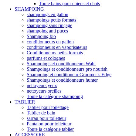
Toute bains pour chiens et chats
SHAMPOING
shampoings en gallon
shampoings petits formats
shampoing sans rinçage
shampoing anti puces
Shampoing bio
conditionneurs en gallon
conditionneurs en vaporisateurs
Conditionneurs petits formats
parfums et colognes
Shampoings et conditionneurs Wahl
Shampoings et conditionneurs pro nourish
Shampoing et conditioneur Groomer’s Edge
Shampoings et conditionneurs hunter
nettoyeurs yeux
nettoyeurs oreilles
Toute la catégorie shampoing
TABLIER
Tablier pour toilettage
Tablier de bain
sarrau pour toiletteur
Pantalon pour toiletteur
Toute la catégorie tablier
ACCESSOIRE