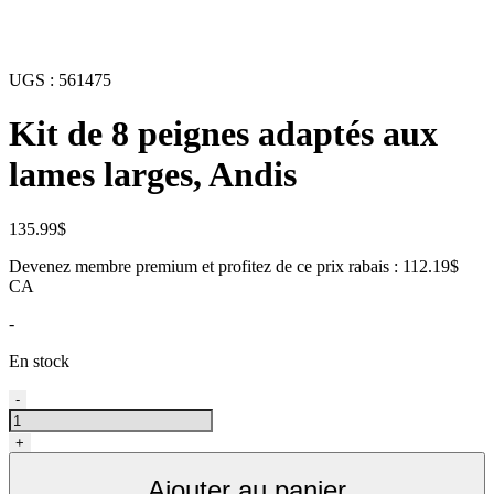
UGS :
561475
Kit de 8 peignes adaptés aux
lames larges, Andis
135.99
$
Devenez membre premium et profitez de ce prix rabais : 112.19$
CA
-
En stock
quantité
-
de
Ensemble
+
de
8
Ajouter au panier