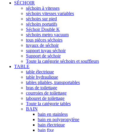
SÉCHOIR
séchoirs à vitesses
séchoirs vitesses variables
séchoirs sur pied
séchoirs portatifs
Séchoir Double K
séchoirs metro vacuum
tous pièces séchoirs
tuyaux de séchoir
support tuyau séchoir
Support de séchoir
Toute la catégorie séchoirs et souffleurs
TABLE
table électrique
table hydraulique
tables pliables, transportables
bras de toilettage
courroies de toilettage
tabouret de toilettage
Toute la catégorie tables
BAIN
bain en stainless
bain en polypropylène
bain électrique
bain fixe