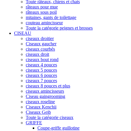
Toute râteaux, chiens et chats
râteaux pour mue
râteaux sous poil
mitaines, gants de toilettage
couteau amincisseur
Toute la catégorie peignes et brosses
CISEAU
ciseaux droitier
Ciseaux gaucher
ciseaux courbés
ciseaux droit
ciseaux bout rond
ciseaux 4 pouces
ciseaux 5 pouces
ciseaux 6 pouces
ciseaux 7 pouces
ciseaux 8 pouces et plus
ciseaux amincisseurs
Ciseau gaingrooming
ciseaux roseline
Ciseaux Kenchii
Ciseaux Geib
Toute la catégorie ciseaux
GRIFFE
Coupe-griffe guillotine