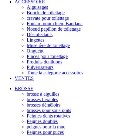
ACCESSOIRE
Aiguisages
Boucle de toilettage
cravate pour toilettage
Foulard pour chien, Bandana
Noeud papillon de toilettage
Désinfectants
Lingettes
Muselière de toilettage
Onguent
Pinces pour toilettage
Produits dentitions
Pulvérisateurs
Toute la catégorie accessoires
VENTES
BROSSE
brosse à aiguilles
brosses flexibles
brosses démêloirs
brosses pour sous-poils
Peignes dents rotatives
Peignes doubles
peignes pour la mue
Peignes pour puces