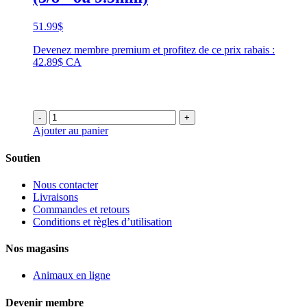
51.99
$
Devenez membre premium et profitez de ce prix rabais :
42.89$ CA
-
+
Ajouter au panier
Soutien
Nous contacter
Livraisons
Commandes et retours
Conditions et règles d’utilisation
Nos magasins
Animaux en ligne
Devenir membre