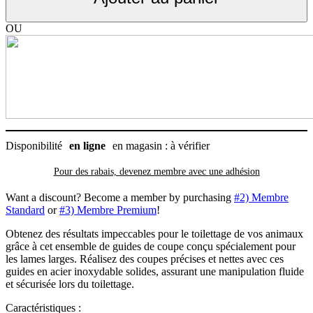
Peignes
pour
lames
OU
Larges/Wide,
Andis
Disponibilité
en ligne
en magasin : à vérifier
Pour des rabais, devenez membre avec
une adhésion
Want a discount? Become a member by purchasing
#2) Membre
Standard
or
#3) Membre Premium
!
Obtenez des résultats impeccables pour le toilettage de vos animaux
grâce à cet ensemble de guides de coupe conçu spécialement pour
les lames larges. Réalisez des coupes précises et nettes avec ces
guides en acier inoxydable solides, assurant une manipulation fluide
et sécurisée lors du toilettage.
Caractéristiques :