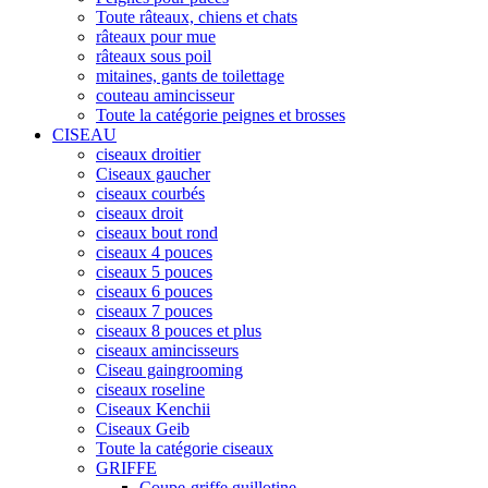
Toute râteaux, chiens et chats
râteaux pour mue
râteaux sous poil
mitaines, gants de toilettage
couteau amincisseur
Toute la catégorie peignes et brosses
CISEAU
ciseaux droitier
Ciseaux gaucher
ciseaux courbés
ciseaux droit
ciseaux bout rond
ciseaux 4 pouces
ciseaux 5 pouces
ciseaux 6 pouces
ciseaux 7 pouces
ciseaux 8 pouces et plus
ciseaux amincisseurs
Ciseau gaingrooming
ciseaux roseline
Ciseaux Kenchii
Ciseaux Geib
Toute la catégorie ciseaux
GRIFFE
Coupe-griffe guillotine