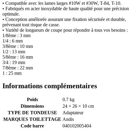
• Compatible avec les lames larges #10W et #30W, T-84, T-10.
• Fabriqués en acier inoxydable de haute qualité pour une précision
optimale.
• Conception améliorée assurant une fixation sécurisée et durable,
prévenant tout risque de casse.
• Variété de longueurs de coupe pour répondre à tous vos besoins :
1/8ème : 3 mm
1/4 : 6 mm
3/8ème : 10 mm
1/2 : 13 mm
5/8ème : 16 mm
3/4 : 19 mm
7/8ème : 22 mm
1 : 25 mm
Informations complémentaires
Poids
0.7 kg
Dimensions
24 × 26 × 10 cm
TYPE DE TONDEUSE
Adaptateur
MARQUES TOILETTAGE
Andis
Code barre
040102005404