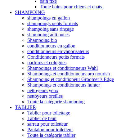
bain fixe
Toute bains pour chiens et chats
SHAMPOING
shampoings en gallon
shampoings petits formats
shampoing sans rinçage
shampoing anti puces
Shampoing bio
conditionneurs en gallon
conditionneurs en vaporisateurs
Conditionneurs petits formats
parfums et colognes
Shampoings et conditionneurs Wahl
Shampoings et conditionneurs pro nourish
Shampoing et conditioneur Groomer’s Edge
Shampoings et conditionneurs hunter
nettoyeurs yeux
nettoyeurs oreilles
Toute la catégorie shampoing
TABLIER
Tablier pour toilettage
Tablier de bain
sarrau pour toiletteur
Pantalon pour toiletteur
Toute la catégorie tablier