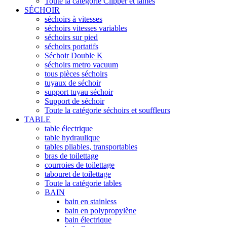
Toute la catégorie Clipper et lames
SÉCHOIR
séchoirs à vitesses
séchoirs vitesses variables
séchoirs sur pied
séchoirs portatifs
Séchoir Double K
séchoirs metro vacuum
tous pièces séchoirs
tuyaux de séchoir
support tuyau séchoir
Support de séchoir
Toute la catégorie séchoirs et souffleurs
TABLE
table électrique
table hydraulique
tables pliables, transportables
bras de toilettage
courroies de toilettage
tabouret de toilettage
Toute la catégorie tables
BAIN
bain en stainless
bain en polypropylène
bain électrique