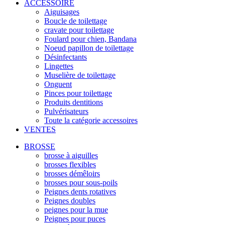
ACCESSOIRE
Aiguisages
Boucle de toilettage
cravate pour toilettage
Foulard pour chien, Bandana
Noeud papillon de toilettage
Désinfectants
Lingettes
Muselière de toilettage
Onguent
Pinces pour toilettage
Produits dentitions
Pulvérisateurs
Toute la catégorie accessoires
VENTES
BROSSE
brosse à aiguilles
brosses flexibles
brosses démêloirs
brosses pour sous-poils
Peignes dents rotatives
Peignes doubles
peignes pour la mue
Peignes pour puces