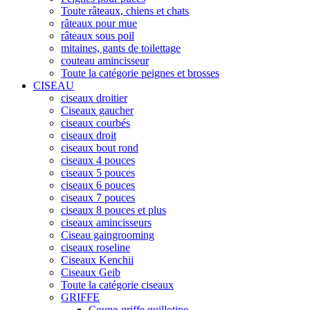
Toute râteaux, chiens et chats
râteaux pour mue
râteaux sous poil
mitaines, gants de toilettage
couteau amincisseur
Toute la catégorie peignes et brosses
CISEAU
ciseaux droitier
Ciseaux gaucher
ciseaux courbés
ciseaux droit
ciseaux bout rond
ciseaux 4 pouces
ciseaux 5 pouces
ciseaux 6 pouces
ciseaux 7 pouces
ciseaux 8 pouces et plus
ciseaux amincisseurs
Ciseau gaingrooming
ciseaux roseline
Ciseaux Kenchii
Ciseaux Geib
Toute la catégorie ciseaux
GRIFFE
Coupe-griffe guillotine