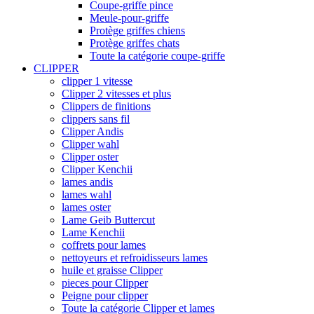
Coupe-griffe pince
Meule-pour-griffe
Protège griffes chiens
Protège griffes chats
Toute la catégorie coupe-griffe
CLIPPER
clipper 1 vitesse
Clipper 2 vitesses et plus
Clippers de finitions
clippers sans fil
Clipper Andis
Clipper wahl
Clipper oster
Clipper Kenchii
lames andis
lames wahl
lames oster
Lame Geib Buttercut
Lame Kenchii
coffrets pour lames
nettoyeurs et refroidisseurs lames
huile et graisse Clipper
pieces pour Clipper
Peigne pour clipper
Toute la catégorie Clipper et lames