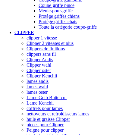
Coupe-griffe pince
Meule-pour-griffe
Protège griffes chiens
Protège griffes chats
Toute la catégorie coupe-griffe
CLIPPER
clipper 1 vitesse
Clipper 2 vitesses et plus
Clippers de finitions
clippers sans fil
Clipper Andis
Clipper wahl
Clipper oster
Clipper Kenchii
lames andis
lames wahl
lames oster
Lame Geib Buttercut
Lame Kenchii
coffrets pour lames
nettoyeurs et refroidisseurs lames
huile et graisse Clipper
pieces pour Clipper
Peigne pour clipper