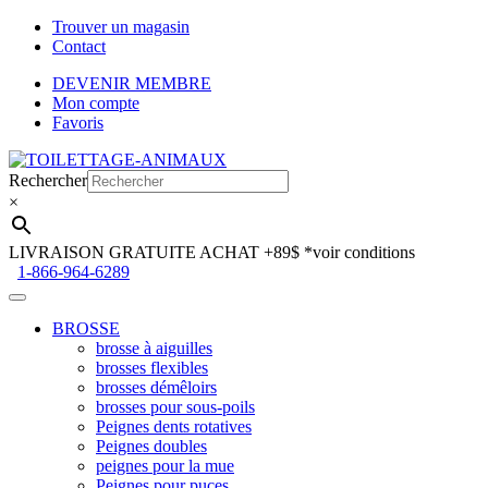
Trouver un magasin
Contact
DEVENIR MEMBRE
Mon compte
Favoris
Aller
Aller
à
au
Rechercher
la
contenu
×
navigation
LIVRAISON GRATUITE ACHAT +89$
*voir conditions
1-866-964-6289
BROSSE
brosse à aiguilles
brosses flexibles
brosses démêloirs
brosses pour sous-poils
Peignes dents rotatives
Peignes doubles
peignes pour la mue
Peignes pour puces