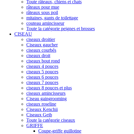
Toute râteaux, chiens et chats
râteaux pour mue
râteaux sous poil
mitaines, gants de toilettage
couteau amincisseur
Toute la catégorie peignes et brosses
CISEAU
ciseaux droitier
Ciseaux gaucher
ciseaux courbés
ciseaux droit
ciseaux bout rond
ciseaux 4 pouces
ciseaux 5 pouces
ciseaux 6 pouces
ciseaux 7 pouces
ciseaux 8 pouces et plus
ciseaux amincisseurs
Ciseau gaingrooming
ciseaux roseline
Ciseaux Kenchii
Ciseaux Geib
Toute la catégorie ciseaux
GRIFFE
Coupe-griffe guillotine