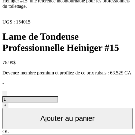
Heiniger #15, une référence incontournable pour les professionnels
du toilettage.
UGS :
154015
Lame de Tondeuse
Professionnelle Heiniger #15
76.99
$
Devenez membre premium et profitez de ce prix rabais : 63.52$ CA
-
quantité
-
de
Lame
+
#15
Heiniger
Ajouter au panier
pour
tondeuse
(1.2mm)
OU