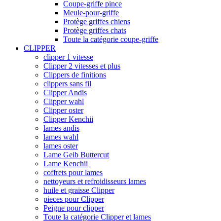
Coupe-griffe pince
Meule-pour-griffe
Protège griffes chiens
Protège griffes chats
Toute la catégorie coupe-griffe
CLIPPER
clipper 1 vitesse
Clipper 2 vitesses et plus
Clippers de finitions
clippers sans fil
Clipper Andis
Clipper wahl
Clipper oster
Clipper Kenchii
lames andis
lames wahl
lames oster
Lame Geib Buttercut
Lame Kenchii
coffrets pour lames
nettoyeurs et refroidisseurs lames
huile et graisse Clipper
pieces pour Clipper
Peigne pour clipper
Toute la catégorie Clipper et lames