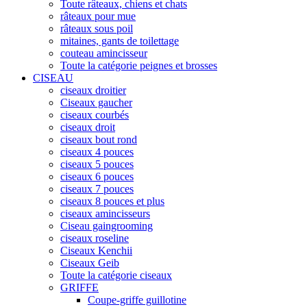
Toute râteaux, chiens et chats
râteaux pour mue
râteaux sous poil
mitaines, gants de toilettage
couteau amincisseur
Toute la catégorie peignes et brosses
CISEAU
ciseaux droitier
Ciseaux gaucher
ciseaux courbés
ciseaux droit
ciseaux bout rond
ciseaux 4 pouces
ciseaux 5 pouces
ciseaux 6 pouces
ciseaux 7 pouces
ciseaux 8 pouces et plus
ciseaux amincisseurs
Ciseau gaingrooming
ciseaux roseline
Ciseaux Kenchii
Ciseaux Geib
Toute la catégorie ciseaux
GRIFFE
Coupe-griffe guillotine