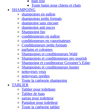
bain fixe
Toute bains pour chiens et chats
SHAMPOING
shampoings en gallon
shampoings petits formats
shampoing sans rinçage
shampoing anti puces
Shampoing bio
conditionneurs en gallon
conditionneurs en vaporisateurs
Conditionneurs petits formats
parfums et colognes
Shampoings et conditionneurs Wahl
Shampoings et conditionneurs pro nourish
Shampoing et conditioneur Groomer’s Edge
Shampoings et conditionneurs hunter
nettoyeurs yeux
nettoyeurs oreilles
Toute la catégorie shampoing
TABLIER
Tablier pour toilettage
Tablier de bain
sarrau pour toiletteur
Pantalon pour toiletteur
Toute la catégorie tablier