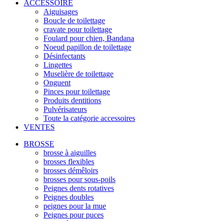
ACCESSOIRE
Aiguisages
Boucle de toilettage
cravate pour toilettage
Foulard pour chien, Bandana
Noeud papillon de toilettage
Désinfectants
Lingettes
Muselière de toilettage
Onguent
Pinces pour toilettage
Produits dentitions
Pulvérisateurs
Toute la catégorie accessoires
VENTES
BROSSE
brosse à aiguilles
brosses flexibles
brosses démêloirs
brosses pour sous-poils
Peignes dents rotatives
Peignes doubles
peignes pour la mue
Peignes pour puces