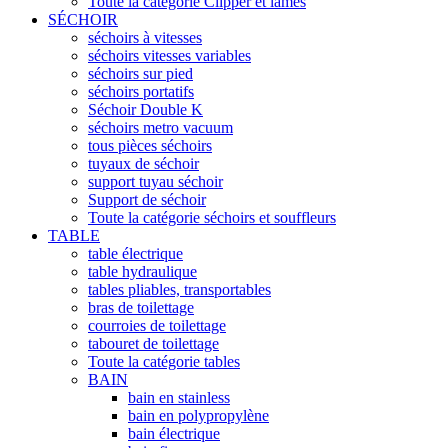
Toute la catégorie Clipper et lames
SÉCHOIR
séchoirs à vitesses
séchoirs vitesses variables
séchoirs sur pied
séchoirs portatifs
Séchoir Double K
séchoirs metro vacuum
tous pièces séchoirs
tuyaux de séchoir
support tuyau séchoir
Support de séchoir
Toute la catégorie séchoirs et souffleurs
TABLE
table électrique
table hydraulique
tables pliables, transportables
bras de toilettage
courroies de toilettage
tabouret de toilettage
Toute la catégorie tables
BAIN
bain en stainless
bain en polypropylène
bain électrique