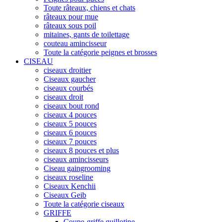
Toute râteaux, chiens et chats
râteaux pour mue
râteaux sous poil
mitaines, gants de toilettage
couteau amincisseur
Toute la catégorie peignes et brosses
CISEAU
ciseaux droitier
Ciseaux gaucher
ciseaux courbés
ciseaux droit
ciseaux bout rond
ciseaux 4 pouces
ciseaux 5 pouces
ciseaux 6 pouces
ciseaux 7 pouces
ciseaux 8 pouces et plus
ciseaux amincisseurs
Ciseau gaingrooming
ciseaux roseline
Ciseaux Kenchii
Ciseaux Geib
Toute la catégorie ciseaux
GRIFFE
Coupe-griffe guillotine