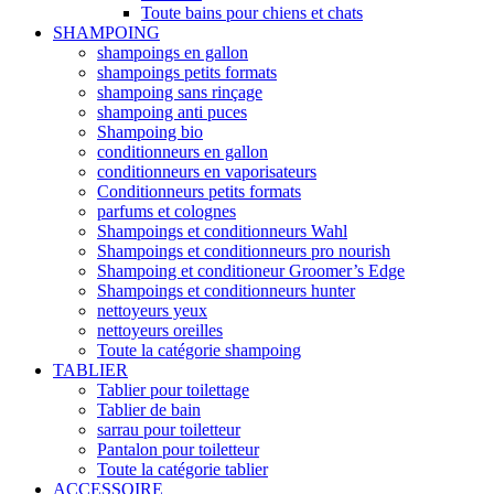
Toute bains pour chiens et chats
SHAMPOING
shampoings en gallon
shampoings petits formats
shampoing sans rinçage
shampoing anti puces
Shampoing bio
conditionneurs en gallon
conditionneurs en vaporisateurs
Conditionneurs petits formats
parfums et colognes
Shampoings et conditionneurs Wahl
Shampoings et conditionneurs pro nourish
Shampoing et conditioneur Groomer’s Edge
Shampoings et conditionneurs hunter
nettoyeurs yeux
nettoyeurs oreilles
Toute la catégorie shampoing
TABLIER
Tablier pour toilettage
Tablier de bain
sarrau pour toiletteur
Pantalon pour toiletteur
Toute la catégorie tablier
ACCESSOIRE