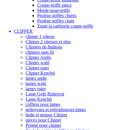
Coupe-griffe pince
Meule-pour-griffe
Protège griffes chiens
Protège griffes chats
Toute la catégorie coupe-griffe
CLIPPER
clipper 1 vitesse
Clipper 2 vitesses et plus
Clippers de finitions
clippers sans fil
Clipper Andis
Clipper wahl
Clipper oster
Clipper Kenchii
lames andis
lames wahl
lames oster
Lame Geib Buttercut
Lame Kenchii
coffrets pour lames
nettoyeurs et refroidisseurs lames
huile et graisse Clipper
pieces pour Clipper
Peigne pour clipper