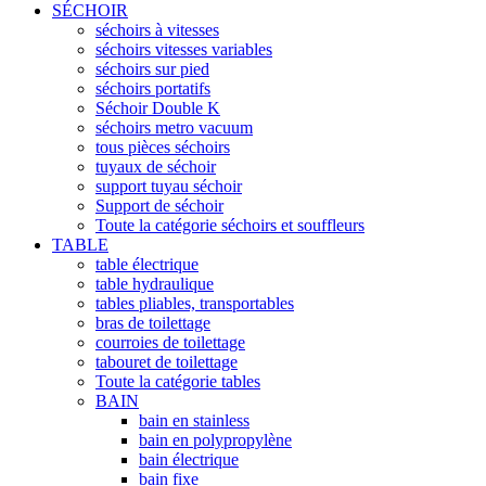
SÉCHOIR
séchoirs à vitesses
séchoirs vitesses variables
séchoirs sur pied
séchoirs portatifs
Séchoir Double K
séchoirs metro vacuum
tous pièces séchoirs
tuyaux de séchoir
support tuyau séchoir
Support de séchoir
Toute la catégorie séchoirs et souffleurs
TABLE
table électrique
table hydraulique
tables pliables, transportables
bras de toilettage
courroies de toilettage
tabouret de toilettage
Toute la catégorie tables
BAIN
bain en stainless
bain en polypropylène
bain électrique
bain fixe