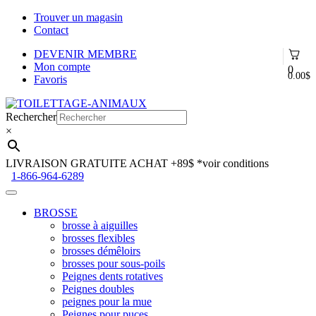
Trouver un magasin
Contact
DEVENIR MEMBRE
Mon compte
0
0.00
$
Favoris
Aller
Aller
à
au
Rechercher
la
contenu
×
navigation
LIVRAISON GRATUITE ACHAT +89$
*voir conditions
1-866-964-6289
BROSSE
brosse à aiguilles
brosses flexibles
brosses démêloirs
brosses pour sous-poils
Peignes dents rotatives
Peignes doubles
peignes pour la mue
Peignes pour puces