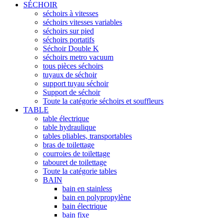
SÉCHOIR
séchoirs à vitesses
séchoirs vitesses variables
séchoirs sur pied
séchoirs portatifs
Séchoir Double K
séchoirs metro vacuum
tous pièces séchoirs
tuyaux de séchoir
support tuyau séchoir
Support de séchoir
Toute la catégorie séchoirs et souffleurs
TABLE
table électrique
table hydraulique
tables pliables, transportables
bras de toilettage
courroies de toilettage
tabouret de toilettage
Toute la catégorie tables
BAIN
bain en stainless
bain en polypropylène
bain électrique
bain fixe