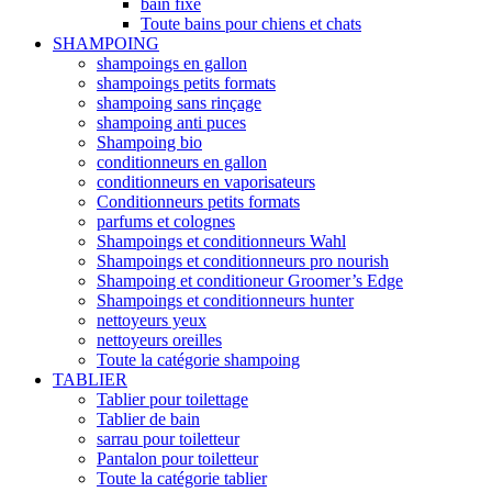
bain fixe
Toute bains pour chiens et chats
SHAMPOING
shampoings en gallon
shampoings petits formats
shampoing sans rinçage
shampoing anti puces
Shampoing bio
conditionneurs en gallon
conditionneurs en vaporisateurs
Conditionneurs petits formats
parfums et colognes
Shampoings et conditionneurs Wahl
Shampoings et conditionneurs pro nourish
Shampoing et conditioneur Groomer’s Edge
Shampoings et conditionneurs hunter
nettoyeurs yeux
nettoyeurs oreilles
Toute la catégorie shampoing
TABLIER
Tablier pour toilettage
Tablier de bain
sarrau pour toiletteur
Pantalon pour toiletteur
Toute la catégorie tablier