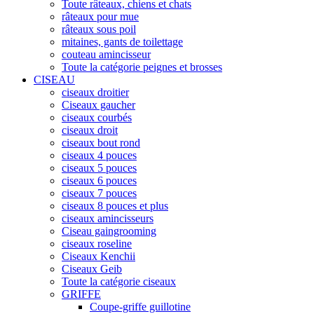
Toute râteaux, chiens et chats
râteaux pour mue
râteaux sous poil
mitaines, gants de toilettage
couteau amincisseur
Toute la catégorie peignes et brosses
CISEAU
ciseaux droitier
Ciseaux gaucher
ciseaux courbés
ciseaux droit
ciseaux bout rond
ciseaux 4 pouces
ciseaux 5 pouces
ciseaux 6 pouces
ciseaux 7 pouces
ciseaux 8 pouces et plus
ciseaux amincisseurs
Ciseau gaingrooming
ciseaux roseline
Ciseaux Kenchii
Ciseaux Geib
Toute la catégorie ciseaux
GRIFFE
Coupe-griffe guillotine