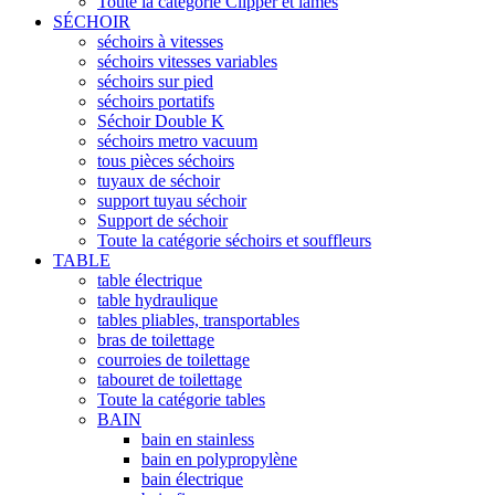
Toute la catégorie Clipper et lames
SÉCHOIR
séchoirs à vitesses
séchoirs vitesses variables
séchoirs sur pied
séchoirs portatifs
Séchoir Double K
séchoirs metro vacuum
tous pièces séchoirs
tuyaux de séchoir
support tuyau séchoir
Support de séchoir
Toute la catégorie séchoirs et souffleurs
TABLE
table électrique
table hydraulique
tables pliables, transportables
bras de toilettage
courroies de toilettage
tabouret de toilettage
Toute la catégorie tables
BAIN
bain en stainless
bain en polypropylène
bain électrique