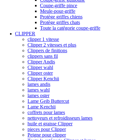
Coupe-griffe pince
Meule-pour-griffe
Protège griffes chiens
Protège griffes chats
Toute la catégorie coupe-griffe
CLIPPER
clipper 1 vitesse
Clipper 2 vitesses et plus
Clippers de finitions
clippers sans fil
Clipper Andis
Clipper wahl
Clipper oster
Clipper Kenchii
lames andis
lames wahl
lames oster
Lame Geib Buttercut
Lame Kenchii
coffrets pour lames
nettoyeurs et refroidisseurs lames
huile et graisse Clipper
pieces pour Clipper
Peigne pour clipper