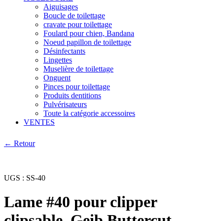
Aiguisages
Boucle de toilettage
cravate pour toilettage
Foulard pour chien, Bandana
Noeud papillon de toilettage
Désinfectants
Lingettes
Muselière de toilettage
Onguent
Pinces pour toilettage
Produits dentitions
Pulvérisateurs
Toute la catégorie accessoires
VENTES
← Retour
UGS :
SS-40
Lame #40 pour clipper
clipsable, Geib Buttercut