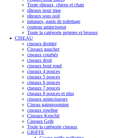
Toute râteaux, chiens et chats
râteaux pour mue
râteaux sous poil
mitaines, gants de toilettage
couteau amincisseur
Toute la catégorie peignes et brosses
CISEAU
ciseaux droitier
Ciseaux gaucher
ciseaux courbés
ciseaux droit
ciseaux bout rond
ciseaux 4 pouces
ciseaux 5 pouces
ciseaux 6 pouces
ciseaux 7 pouces
ciseaux 8 pouces et plus
ciseaux amincisseurs
Ciseau gaingrooming
ciseaux roseline
Ciseaux Kenchii
Ciseaux Geib
Toute la catégorie ciseaux
GRIFFE
Coupe-griffe guillotine