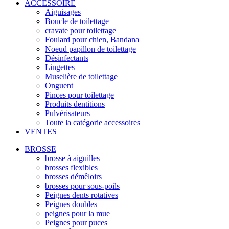
ACCESSOIRE
Aiguisages
Boucle de toilettage
cravate pour toilettage
Foulard pour chien, Bandana
Noeud papillon de toilettage
Désinfectants
Lingettes
Muselière de toilettage
Onguent
Pinces pour toilettage
Produits dentitions
Pulvérisateurs
Toute la catégorie accessoires
VENTES
BROSSE
brosse à aiguilles
brosses flexibles
brosses démêloirs
brosses pour sous-poils
Peignes dents rotatives
Peignes doubles
peignes pour la mue
Peignes pour puces