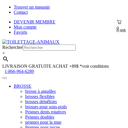
Trouver un magasin
Contact
DEVENIR MEMBRE
Mon compte
0
0.00
$
Favoris
Aller
Aller
à
au
Rechercher
la
contenu
×
navigation
LIVRAISON GRATUITE ACHAT +89$
*voir conditions
1-866-964-6289
BROSSE
brosse à aiguilles
brosses flexibles
brosses démêloirs
brosses pour sous-poils
Peignes dents rotatives
Peignes doubles
peignes pour la mue
Peignes pour puces