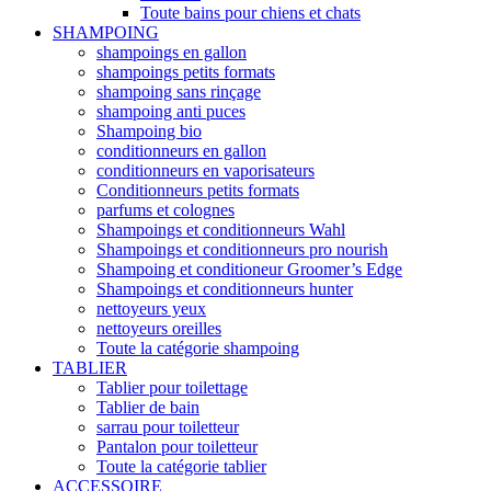
Toute bains pour chiens et chats
SHAMPOING
shampoings en gallon
shampoings petits formats
shampoing sans rinçage
shampoing anti puces
Shampoing bio
conditionneurs en gallon
conditionneurs en vaporisateurs
Conditionneurs petits formats
parfums et colognes
Shampoings et conditionneurs Wahl
Shampoings et conditionneurs pro nourish
Shampoing et conditioneur Groomer’s Edge
Shampoings et conditionneurs hunter
nettoyeurs yeux
nettoyeurs oreilles
Toute la catégorie shampoing
TABLIER
Tablier pour toilettage
Tablier de bain
sarrau pour toiletteur
Pantalon pour toiletteur
Toute la catégorie tablier
ACCESSOIRE