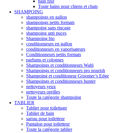
bain fixe
Toute bains pour chiens et chats
SHAMPOING
shampoings en gallon
shampoings petits formats
shampoing sans rinçage
shampoing anti puces
Shampoing bio
conditionneurs en gallon
conditionneurs en vaporisateurs
Conditionneurs petits formats
parfums et colognes
Shampoings et conditionneurs Wahl
Shampoings et conditionneurs pro nourish
Shampoing et conditioneur Groomer’s Edge
Shampoings et conditionneurs hunter
nettoyeurs yeux
nettoyeurs oreilles
Toute la catégorie shampoing
TABLIER
Tablier pour toilettage
Tablier de bain
sarrau pour toiletteur
Pantalon pour toiletteur
Toute la catégorie tablier