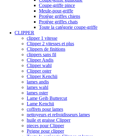
Coupe-griffe pince
Meule-pour-griffe
Protège griffes chiens
Protège griffes chats
Toute la catégorie coupe-griffe
CLIPPER
clipper 1 vitesse
Clipper 2 vitesses et plus
Clippers de finitions
clippers sans fil
Clipper Andis
Clipper wahl
Clipper oster
Clipper Kenchii
lames andis
lames wahl
lames oster
Lame Geib Buttercut
Lame Kenchii
coffrets pour lames
nettoyeurs et refroidisseurs lames
huile et graisse Clipper
pieces pour Clipper
Peigne pour clipper