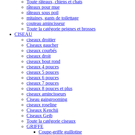
Toute râteaux, chiens et chats
râteaux pour mue
râteaux sous poil
mitaines, gants de toilettage
couteau amincisseur
Toute la catégorie peignes et brosses
CISEAU
ciseaux droitier
Ciseaux gaucher
ciseaux courbés
ciseaux droit
ciseaux bout rond
ciseaux 4 pouces
ciseaux 5 pouces
ciseaux 6 pouces
ciseaux 7 pouces
ciseaux 8 pouces et plus
ciseaux amincisseurs
Ciseau gaingrooming
ciseaux roseline
Ciseaux Kenchii
Ciseaux Geib
Toute la catégorie ciseaux
GRIFFE
Coupe-griffe guillotine