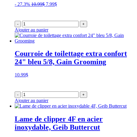
Le
Le
- 27.3%
10.99
$
7.99
$
prix
prix
initial
actuel
était :
est :
-
+
10.99$.
7.99$.
Ajouter au panier
Courroie de toilettage extra confort
24" bleu 5/8, Gain Grooming
10.99
$
-
+
Ajouter au panier
Lame de clipper 4F en acier
inoxydable, Geib Buttercut