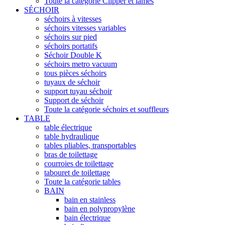
Toute la catégorie Clipper et lames
SÉCHOIR
séchoirs à vitesses
séchoirs vitesses variables
séchoirs sur pied
séchoirs portatifs
Séchoir Double K
séchoirs metro vacuum
tous pièces séchoirs
tuyaux de séchoir
support tuyau séchoir
Support de séchoir
Toute la catégorie séchoirs et souffleurs
TABLE
table électrique
table hydraulique
tables pliables, transportables
bras de toilettage
courroies de toilettage
tabouret de toilettage
Toute la catégorie tables
BAIN
bain en stainless
bain en polypropylène
bain électrique