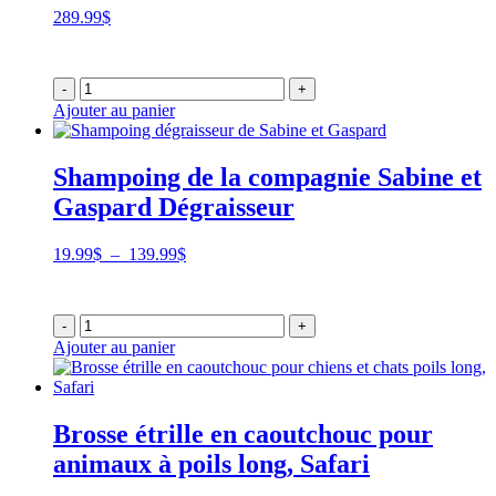
289.99
$
-
+
Ajouter au panier
Shampoing de la compagnie Sabine et
Gaspard Dégraisseur
Plage
19.99
$
–
139.99
$
de
prix :
19.99$
-
+
à
Ajouter au panier
139.99$
Brosse étrille en caoutchouc pour
animaux à poils long, Safari