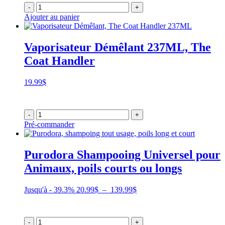
-
+
Ajouter au panier
Vaporisateur Démêlant 237ML, The
Coat Handler
19.99
$
-
+
Pré-commander
Purodora Shampooing Universel pour
Animaux, poils courts ou longs
Plage
Jusqu'à - 39.3%
20.99
$
–
139.99
$
de
prix :
20.99$
-
+