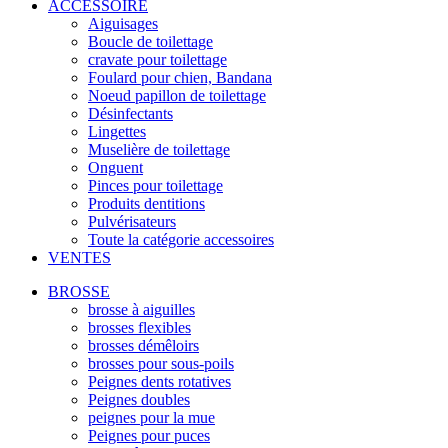
ACCESSOIRE
Aiguisages
Boucle de toilettage
cravate pour toilettage
Foulard pour chien, Bandana
Noeud papillon de toilettage
Désinfectants
Lingettes
Muselière de toilettage
Onguent
Pinces pour toilettage
Produits dentitions
Pulvérisateurs
Toute la catégorie accessoires
VENTES
BROSSE
brosse à aiguilles
brosses flexibles
brosses démêloirs
brosses pour sous-poils
Peignes dents rotatives
Peignes doubles
peignes pour la mue
Peignes pour puces