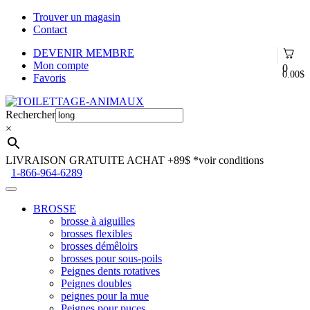
Trouver un magasin
Contact
DEVENIR MEMBRE
Mon compte
0
0.00
$
Favoris
Aller
Aller
à
au
Rechercher
la
contenu
×
navigation
LIVRAISON GRATUITE ACHAT +89$
*voir conditions
1-866-964-6289
BROSSE
brosse à aiguilles
brosses flexibles
brosses démêloirs
brosses pour sous-poils
Peignes dents rotatives
Peignes doubles
peignes pour la mue
Peignes pour puces