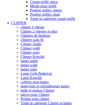
Coupe-griffe pince
Meule-pour-griffe
Protège griffes chiens
Protège griffes chats
Toute la catégorie coupe-griffe
CLIPPER
clipper 1 vitesse
Clipper 2 vitesses et plus
Clippers de finitions
clippers sans fil
Clipper Andis
Clipper wahl
Clipper oster
Clipper Kenchii
lames andis
lames wahl
lames oster
Lame Geib Buttercut
Lame Kenchii
coffrets pour lames
nettoyeurs et refroidisseurs lames
huile et graisse Clipper
pieces pour Clipper
Peigne pour clipper
Toute la catégorie Clipper et lames