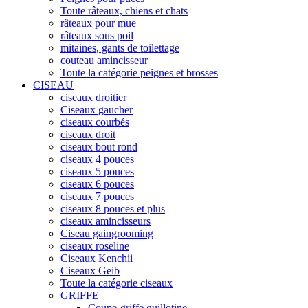
Toute râteaux, chiens et chats
râteaux pour mue
râteaux sous poil
mitaines, gants de toilettage
couteau amincisseur
Toute la catégorie peignes et brosses
CISEAU
ciseaux droitier
Ciseaux gaucher
ciseaux courbés
ciseaux droit
ciseaux bout rond
ciseaux 4 pouces
ciseaux 5 pouces
ciseaux 6 pouces
ciseaux 7 pouces
ciseaux 8 pouces et plus
ciseaux amincisseurs
Ciseau gaingrooming
ciseaux roseline
Ciseaux Kenchii
Ciseaux Geib
Toute la catégorie ciseaux
GRIFFE
Coupe-griffe guillotine