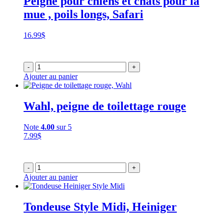
Peigne pour chiens et chats pour la
mue , poils longs, Safari
16.99
$
-
+
Ajouter au panier
Wahl, peigne de toilettage rouge
Note
4.00
sur 5
7.99
$
-
+
Ajouter au panier
Tondeuse Style Midi, Heiniger