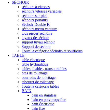
SÉCHOIR
séchoirs à vitesses
séchoirs vitesses variables
séchoirs sur pied
séchoirs portatifs
Séchoir Double K
séchoirs metro vacuum
tous pièces séchoirs
tuyaux de séchoir
support tuyau séchoir
Support de séchoir
Toute la catégorie séchoirs et souffleurs
TABLE
table électrique
table hydraulique
tables pliables, transportables
bras de toilettage
courroies de toilettage
tabouret de toilettage
Toute la catégorie tables
BAIN
bain en stainless
bain en polypropylène
bain électrique
bain fixe