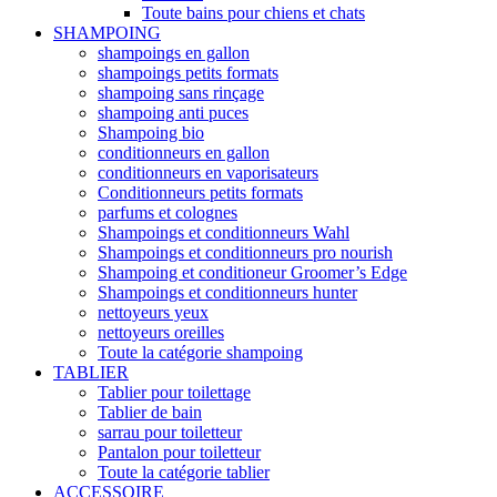
Toute bains pour chiens et chats
SHAMPOING
shampoings en gallon
shampoings petits formats
shampoing sans rinçage
shampoing anti puces
Shampoing bio
conditionneurs en gallon
conditionneurs en vaporisateurs
Conditionneurs petits formats
parfums et colognes
Shampoings et conditionneurs Wahl
Shampoings et conditionneurs pro nourish
Shampoing et conditioneur Groomer’s Edge
Shampoings et conditionneurs hunter
nettoyeurs yeux
nettoyeurs oreilles
Toute la catégorie shampoing
TABLIER
Tablier pour toilettage
Tablier de bain
sarrau pour toiletteur
Pantalon pour toiletteur
Toute la catégorie tablier
ACCESSOIRE