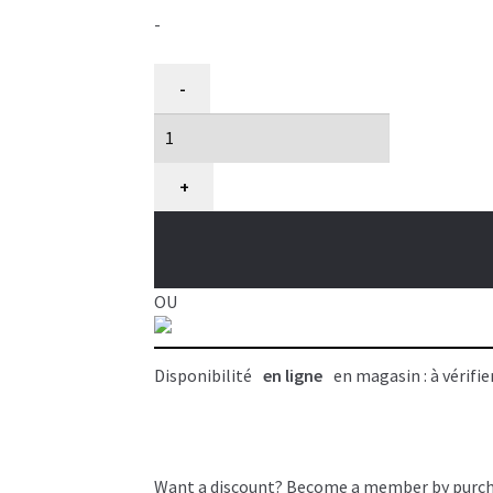
-
quantité
-
de
Tuyau
à
séchoir
+
Metro
AFTD
pour
modèle
OU
Commander
Disponibilité
en ligne
en magasin : à vérifie
Want a discount? Become a member by purc