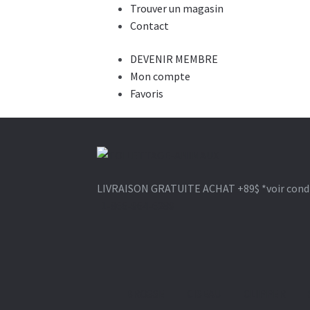
Trouver un magasin
Contact
DEVENIR MEMBRE
Mon compte
Favoris
Aller
Aller
à
au
LIVRAISON GRATUITE ACHAT +89$
*voir cond
la
contenu
1-866-964-6289
navigation
BROSSE
CISEAU
CLIPPER