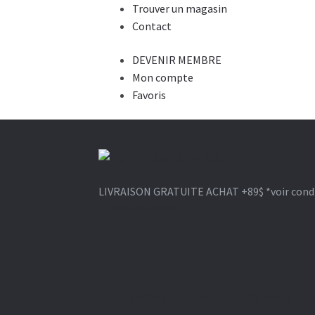
Trouver un magasin
Contact
DEVENIR MEMBRE
Mon compte
Favoris
Aller
Aller
à
au
LIVRAISON GRATUITE ACHAT +89$
*voir cond
la
contenu
1-866-964-6289
navigation
BROSSE
CISEAU
CLIPPER