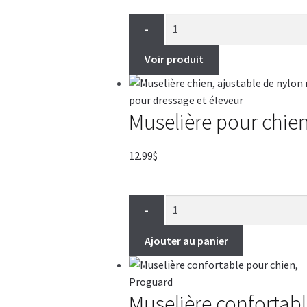
prix :
12.99$
-
à
14.99$
Voir produit
Muselière pour chien
12.99
$
-
Ajouter au panier
Muselière confortab