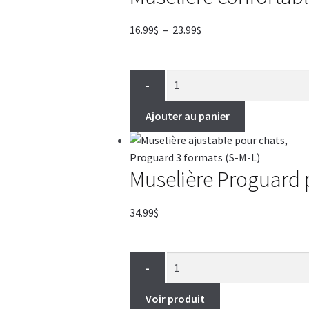
Plage
16.99
$
–
23.99
$
de
prix :
16.99$
-
à
23.99$
Ajouter au panier
Muselière Proguard 
34.99
$
-
Voir produit