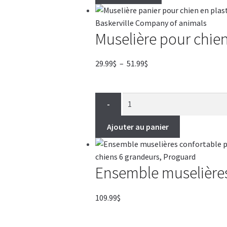
Muselière pour chien
Plage
29.99
$
–
51.99
$
de
prix :
29.99$
-
à
51.99$
Ajouter au panier
Ensemble muselières
109.99
$