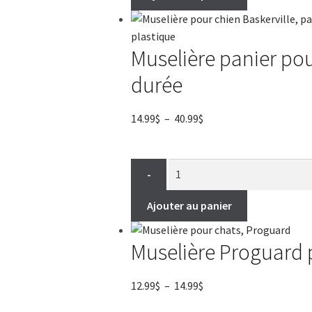
Muselière panier pou
durée
Plage
14.99
$
–
40.99
$
de
prix :
14.99$
-
à
40.99$
Ajouter au panier
Muselière Proguard 
Plage
12.99
$
–
14.99
$
de