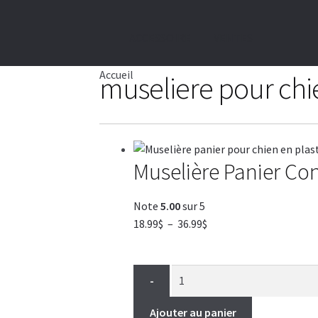
ACCESSOIRE
VENTES
Accueil
museliere pour chi
Muselière Panier Con
Note
5.00
sur 5
Plage
18.99
$
–
36.99
$
de
prix :
18.99$
-
à
36.99$
Ajouter au panier