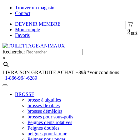
Trouver un magasin
Contact
DEVENIR MEMBRE
Mon compte
0
0.00
$
Favoris
Aller
Aller
à
au
Rechercher
la
contenu
×
navigation
LIVRAISON GRATUITE ACHAT +89$
*voir conditions
1-866-964-6289
BROSSE
brosse à aiguilles
brosses flexibles
brosses démêloirs
brosses pour sous-poils
Peignes dents rotatives
Peignes doubles
peignes pour la mue
Peignes pour puces