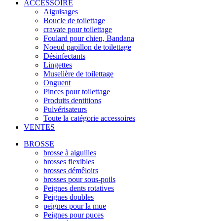
ACCESSOIRE
Aiguisages
Boucle de toilettage
cravate pour toilettage
Foulard pour chien, Bandana
Noeud papillon de toilettage
Désinfectants
Lingettes
Muselière de toilettage
Onguent
Pinces pour toilettage
Produits dentitions
Pulvérisateurs
Toute la catégorie accessoires
VENTES
BROSSE
brosse à aiguilles
brosses flexibles
brosses démêloirs
brosses pour sous-poils
Peignes dents rotatives
Peignes doubles
peignes pour la mue
Peignes pour puces