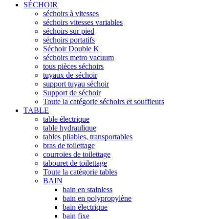
SÉCHOIR
séchoirs à vitesses
séchoirs vitesses variables
séchoirs sur pied
séchoirs portatifs
Séchoir Double K
séchoirs metro vacuum
tous pièces séchoirs
tuyaux de séchoir
support tuyau séchoir
Support de séchoir
Toute la catégorie séchoirs et souffleurs
TABLE
table électrique
table hydraulique
tables pliables, transportables
bras de toilettage
courroies de toilettage
tabouret de toilettage
Toute la catégorie tables
BAIN
bain en stainless
bain en polypropylène
bain électrique
bain fixe