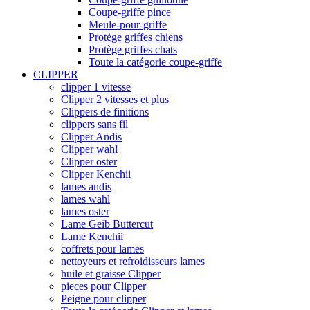
Coupe-griffe pince
Meule-pour-griffe
Protège griffes chiens
Protège griffes chats
Toute la catégorie coupe-griffe
CLIPPER
clipper 1 vitesse
Clipper 2 vitesses et plus
Clippers de finitions
clippers sans fil
Clipper Andis
Clipper wahl
Clipper oster
Clipper Kenchii
lames andis
lames wahl
lames oster
Lame Geib Buttercut
Lame Kenchii
coffrets pour lames
nettoyeurs et refroidisseurs lames
huile et graisse Clipper
pieces pour Clipper
Peigne pour clipper