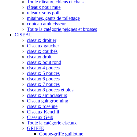
Toute râteaux, chiens et chats
râteaux pour mue
râteaux sous poil
mitaines, gants de toilettage
couteau amincisseur
Toute la catégorie peignes et brosses
CISEAU
ciseaux droitier
Ciseaux gaucher
ciseaux courbés
ciseaux droit
ciseaux bout rond
ciseaux 4 pouces
ciseaux 5 pouces
ciseaux 6 pouces
ciseaux 7 pouces
ciseaux 8 pouces et plus
ciseaux amincisseurs
Ciseau gaingrooming
ciseaux roseline
Ciseaux Kenchii
Ciseaux Geib
Toute la catégorie ciseaux
GRIFFE
Coupe-griffe guillotine