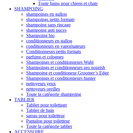
Toute bains pour chiens et chats
SHAMPOING
shampoings en gallon
shampoings petits formats
shampoing sans rinçage
shampoing anti puces
Shampoing bio
conditionneurs en gallon
conditionneurs en vaporisateurs
Conditionneurs petits formats
parfums et colognes
Shampoings et conditionneurs Wahl
Shampoings et conditionneurs pro nourish
Shampoing et conditioneur Groomer’s Edge
Shampoings et conditionneurs hunter
nettoyeurs yeux
nettoyeurs oreilles
Toute la catégorie shampoing
TABLIER
Tablier pour toilettage
Tablier de bain
sarrau pour toiletteur
Pantalon pour toiletteur
Toute la catégorie tablier
ACCESSOIRE