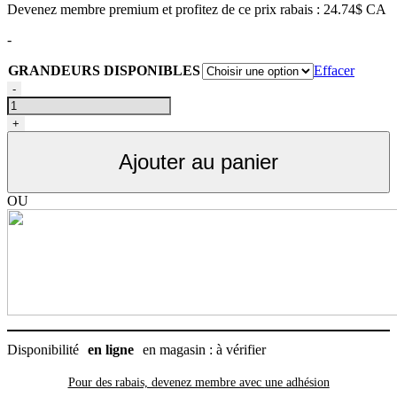
Devenez membre premium et profitez de ce prix rabais : 24.74$ CA
prix :
29.99$
-
à
51.99$
GRANDEURS DISPONIBLES
Effacer
quantité
-
de
Muselière
+
panier
pour
Ajouter au panier
chien
en
plastique,
OU
Baskerville
Company
of
animals
Disponibilité
en ligne
en magasin : à vérifier
Pour des rabais, devenez membre avec
une adhésion