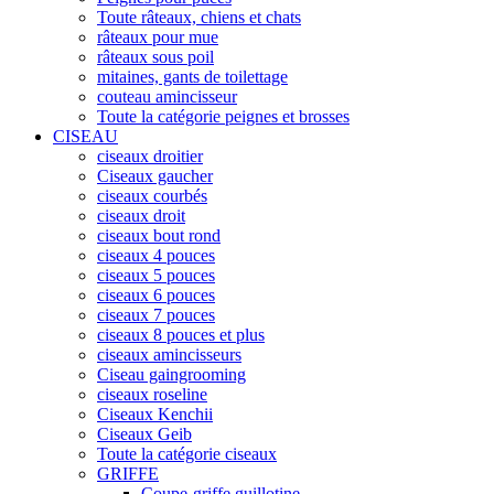
Toute râteaux, chiens et chats
râteaux pour mue
râteaux sous poil
mitaines, gants de toilettage
couteau amincisseur
Toute la catégorie peignes et brosses
CISEAU
ciseaux droitier
Ciseaux gaucher
ciseaux courbés
ciseaux droit
ciseaux bout rond
ciseaux 4 pouces
ciseaux 5 pouces
ciseaux 6 pouces
ciseaux 7 pouces
ciseaux 8 pouces et plus
ciseaux amincisseurs
Ciseau gaingrooming
ciseaux roseline
Ciseaux Kenchii
Ciseaux Geib
Toute la catégorie ciseaux
GRIFFE
Coupe-griffe guillotine