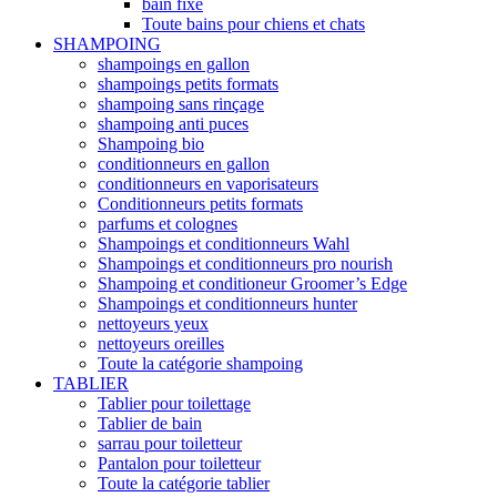
bain fixe
Toute bains pour chiens et chats
SHAMPOING
shampoings en gallon
shampoings petits formats
shampoing sans rinçage
shampoing anti puces
Shampoing bio
conditionneurs en gallon
conditionneurs en vaporisateurs
Conditionneurs petits formats
parfums et colognes
Shampoings et conditionneurs Wahl
Shampoings et conditionneurs pro nourish
Shampoing et conditioneur Groomer’s Edge
Shampoings et conditionneurs hunter
nettoyeurs yeux
nettoyeurs oreilles
Toute la catégorie shampoing
TABLIER
Tablier pour toilettage
Tablier de bain
sarrau pour toiletteur
Pantalon pour toiletteur
Toute la catégorie tablier