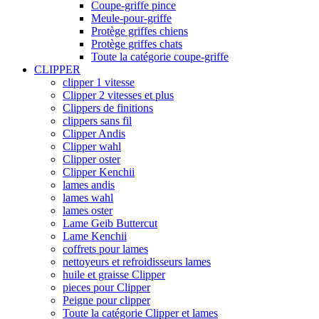
Coupe-griffe pince
Meule-pour-griffe
Protège griffes chiens
Protège griffes chats
Toute la catégorie coupe-griffe
CLIPPER
clipper 1 vitesse
Clipper 2 vitesses et plus
Clippers de finitions
clippers sans fil
Clipper Andis
Clipper wahl
Clipper oster
Clipper Kenchii
lames andis
lames wahl
lames oster
Lame Geib Buttercut
Lame Kenchii
coffrets pour lames
nettoyeurs et refroidisseurs lames
huile et graisse Clipper
pieces pour Clipper
Peigne pour clipper
Toute la catégorie Clipper et lames