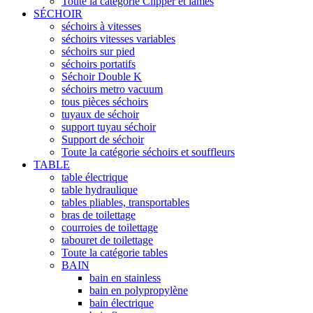
Toute la catégorie Clipper et lames
SÉCHOIR
séchoirs à vitesses
séchoirs vitesses variables
séchoirs sur pied
séchoirs portatifs
Séchoir Double K
séchoirs metro vacuum
tous pièces séchoirs
tuyaux de séchoir
support tuyau séchoir
Support de séchoir
Toute la catégorie séchoirs et souffleurs
TABLE
table électrique
table hydraulique
tables pliables, transportables
bras de toilettage
courroies de toilettage
tabouret de toilettage
Toute la catégorie tables
BAIN
bain en stainless
bain en polypropylène
bain électrique