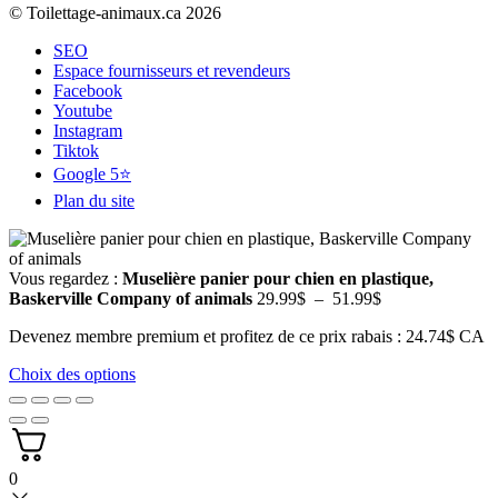
© Toilettage-animaux.ca 2026
SEO
Espace fournisseurs et revendeurs
Facebook
Youtube
Instagram
Tiktok
Google 5⭐
Plan du site
Vous regardez :
Muselière panier pour chien en plastique,
Plage
Baskerville Company of animals
29.99
$
–
51.99
$
de
Devenez membre premium et profitez de ce prix rabais : 24.74$ CA
prix :
29.99$
Choix des options
à
51.99$
0