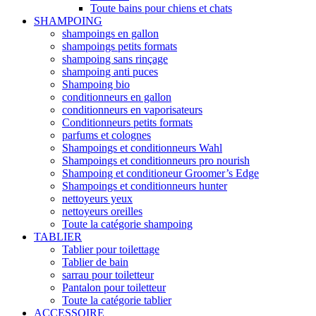
Toute bains pour chiens et chats
SHAMPOING
shampoings en gallon
shampoings petits formats
shampoing sans rinçage
shampoing anti puces
Shampoing bio
conditionneurs en gallon
conditionneurs en vaporisateurs
Conditionneurs petits formats
parfums et colognes
Shampoings et conditionneurs Wahl
Shampoings et conditionneurs pro nourish
Shampoing et conditioneur Groomer’s Edge
Shampoings et conditionneurs hunter
nettoyeurs yeux
nettoyeurs oreilles
Toute la catégorie shampoing
TABLIER
Tablier pour toilettage
Tablier de bain
sarrau pour toiletteur
Pantalon pour toiletteur
Toute la catégorie tablier
ACCESSOIRE