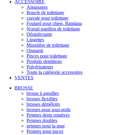
ACCESSOIRE
Aiguisages
Boucle de toilettage
cravate pour toilettage
Foulard pour chien, Bandana
Noeud papillon de toilettage
Désinfectants
Lingettes
Muselière de toilettage
Onguent
Pinces pour toilettage
Produits dentitions
Pulvérisateurs
Toute la catégorie accessoires
VENTES
BROSSE
brosse à aiguilles
brosses flexibles
brosses démêloirs
brosses pour sous-poils
Peignes dents rotatives
Peignes doubles
peignes pour la mue
Peignes pour puces