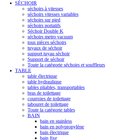
SÉCHOIR
séchoirs à vitesses
séchoirs vitesses variables
séchoirs sur pied
séchoirs portatifs
Séchoir Double K
séchoirs metro vacuum
tous pièces séchoirs
tuyaux de séchoir
support tuyau séchoir
Support de séchoir
Toute la catégorie séchoirs et souffleurs
TABLE
table électrique
table hydraulique
tables pliables, transportables
bras de toilettage
courroies de toilettage
tabouret de toilettage
Toute la catégorie tables
BAIN
bain en stainless
bain en polypropylène
bain électrique
bain fixe