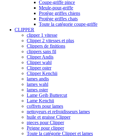
Coupe-griffe pince
Meule-pour-griffe
Protège griffes chiens
Protège griffes chats
Toute la catégorie coupe-griffe
CLIPPER
clipper 1 vitesse
Clipper 2 vitesses et plus
Clippers de finitions
clippers sans fil
Clipper Andis
Clipper wahl
Clipper oster
Clipper Kenchii
lames andis
lames wahl
lames oster
Lame Geib Buttercut
Lame Kenchii
coffrets pour lames
nettoyeurs et refroidisseurs lames
huile et graisse Clipper
pieces pour Clipper
Peigne pour clipper
Toute la catégorie Clipper et lames