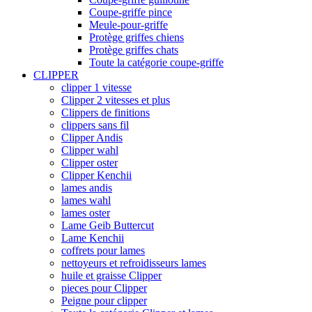
Coupe-griffe pince
Meule-pour-griffe
Protège griffes chiens
Protège griffes chats
Toute la catégorie coupe-griffe
CLIPPER
clipper 1 vitesse
Clipper 2 vitesses et plus
Clippers de finitions
clippers sans fil
Clipper Andis
Clipper wahl
Clipper oster
Clipper Kenchii
lames andis
lames wahl
lames oster
Lame Geib Buttercut
Lame Kenchii
coffrets pour lames
nettoyeurs et refroidisseurs lames
huile et graisse Clipper
pieces pour Clipper
Peigne pour clipper