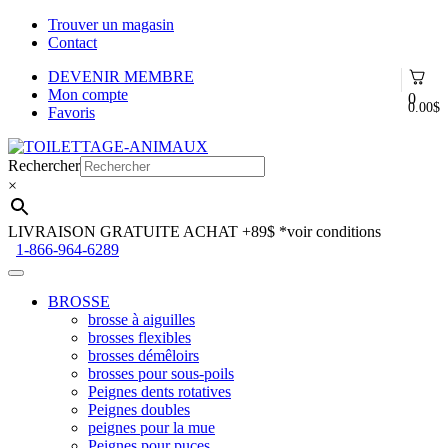
Trouver un magasin
Contact
DEVENIR MEMBRE
Mon compte
0
0.00
$
Favoris
Aller
Aller
à
au
Rechercher
la
contenu
×
navigation
LIVRAISON GRATUITE ACHAT +89$
*voir conditions
1-866-964-6289
BROSSE
brosse à aiguilles
brosses flexibles
brosses démêloirs
brosses pour sous-poils
Peignes dents rotatives
Peignes doubles
peignes pour la mue
Peignes pour puces