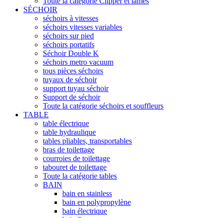
Toute la catégorie Clipper et lames
SÉCHOIR
séchoirs à vitesses
séchoirs vitesses variables
séchoirs sur pied
séchoirs portatifs
Séchoir Double K
séchoirs metro vacuum
tous pièces séchoirs
tuyaux de séchoir
support tuyau séchoir
Support de séchoir
Toute la catégorie séchoirs et souffleurs
TABLE
table électrique
table hydraulique
tables pliables, transportables
bras de toilettage
courroies de toilettage
tabouret de toilettage
Toute la catégorie tables
BAIN
bain en stainless
bain en polypropylène
bain électrique