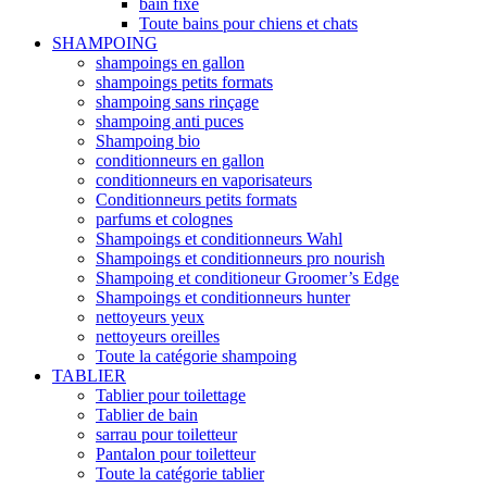
bain fixe
Toute bains pour chiens et chats
SHAMPOING
shampoings en gallon
shampoings petits formats
shampoing sans rinçage
shampoing anti puces
Shampoing bio
conditionneurs en gallon
conditionneurs en vaporisateurs
Conditionneurs petits formats
parfums et colognes
Shampoings et conditionneurs Wahl
Shampoings et conditionneurs pro nourish
Shampoing et conditioneur Groomer’s Edge
Shampoings et conditionneurs hunter
nettoyeurs yeux
nettoyeurs oreilles
Toute la catégorie shampoing
TABLIER
Tablier pour toilettage
Tablier de bain
sarrau pour toiletteur
Pantalon pour toiletteur
Toute la catégorie tablier