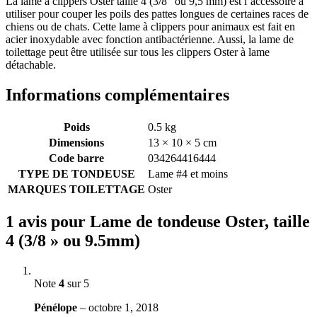
La lame à clippers Oster taille 4 (3/8″ ou 9,5 mm) est l’accessoire à
utiliser pour couper les poils des pattes longues de certaines races de
chiens ou de chats. Cette lame à clippers pour animaux est fait en
acier inoxydable avec fonction antibactérienne. Aussi, la lame de
toilettage peut être utilisée sur tous les clippers Oster à lame
détachable.
Informations complémentaires
Poids
0.5 kg
Dimensions
13 × 10 × 5 cm
Code barre
034264416444
TYPE DE TONDEUSE
Lame #4 et moins
MARQUES TOILETTAGE
Oster
1 avis pour
Lame de tondeuse Oster, taille
4 (3/8 » ou 9.5mm)
Note
4
sur 5
Pénélope
–
octobre 1, 2018