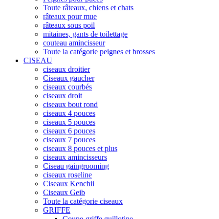
Toute râteaux, chiens et chats
râteaux pour mue
râteaux sous poil
mitaines, gants de toilettage
couteau amincisseur
Toute la catégorie peignes et brosses
CISEAU
ciseaux droitier
Ciseaux gaucher
ciseaux courbés
ciseaux droit
ciseaux bout rond
ciseaux 4 pouces
ciseaux 5 pouces
ciseaux 6 pouces
ciseaux 7 pouces
ciseaux 8 pouces et plus
ciseaux amincisseurs
Ciseau gaingrooming
ciseaux roseline
Ciseaux Kenchii
Ciseaux Geib
Toute la catégorie ciseaux
GRIFFE
Coupe-griffe guillotine