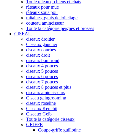
Toute râteaux, chiens et chats
râteaux pour mue
râteaux sous poil
mitaines, gants de toilettage
couteau amincisseur
Toute la catégorie peignes et brosses
CISEAU
ciseaux droitier
Ciseaux gaucher
ciseaux courbés
ciseaux droit
ciseaux bout rond
ciseaux 4 pouces
ciseaux 5 pouces
ciseaux 6 pouces
ciseaux 7 pouces
ciseaux 8 pouces et plus
ciseaux amincisseurs
Ciseau gaingrooming
ciseaux roseline
Ciseaux Kenchii
Ciseaux Geib
Toute la catégorie ciseaux
GRIFFE
Coupe-griffe guillotine