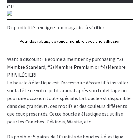
unités
OU
mix,
Cozymo
Disponibilité
en ligne
en magasin : à vérifier
Pour des rabais, devenez membre avec
une adhésion
Want a discount? Become a member by purchasing
#2)
Membre Standard
,
#3) Membre Premium
or
#4) Membre
PRIVILÉGIER
!
La boucle à élastique est l’accessoire décoratif à installer
sur la tête de votre petit animal après son toilettage ou
pour une occasion toute spéciale. La boucle est disponible
dans des grandeurs, des motifs et des couleurs différents
que ceux présentés. Cette boucle à élastique est utilisé
pour les Caniches, Pékinois, Westie, etc.
Disponible : 5 paires de 10 unités de boucles à élastique