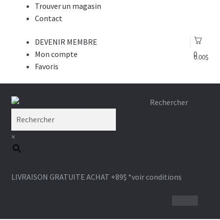
Trouver un magasin
Contact
DEVENIR MEMBRE
Mon compte
0
0.00
$
Favoris
Aller
Aller
Rechercher
à
au
la
contenu
×
navigation
LIVRAISON GRATUITE ACHAT +89$
*voir conditions
1-866-964-6289
BROSSE