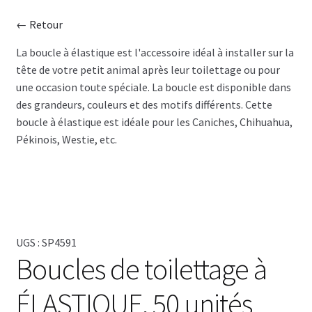
← Retour
CISEAU
La boucle à élastique est l'accessoire idéal à installer sur la
tête de votre petit animal après leur toilettage ou pour
CLIPPER
une occasion toute spéciale. La boucle est disponible dans
des grandeurs, couleurs et des motifs différents. Cette
SÉCHOIR
boucle à élastique est idéale pour les Caniches, Chihuahua,
Pékinois, Westie, etc.
TABLE
SHAMPOING
TABLIER
UGS :
SP4591
ACCESSOIRE
Boucles de toilettage à
ÉLASTIQUE, 50 unités
VENTES