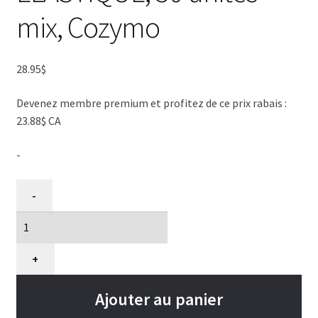
mix, Cozymo
28.95
$
Devenez membre premium et profitez de ce prix rabais :
23.88$ CA
-
quantité
-
de
Boucles
de
toilettage
+
à
ÉLASTIQUE,
Ajouter au panier
50