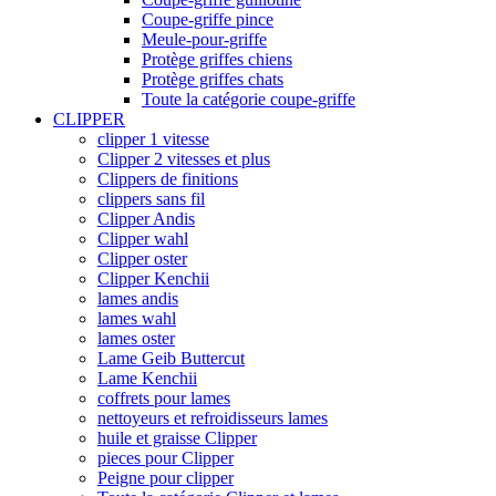
Coupe-griffe pince
Meule-pour-griffe
Protège griffes chiens
Protège griffes chats
Toute la catégorie coupe-griffe
CLIPPER
clipper 1 vitesse
Clipper 2 vitesses et plus
Clippers de finitions
clippers sans fil
Clipper Andis
Clipper wahl
Clipper oster
Clipper Kenchii
lames andis
lames wahl
lames oster
Lame Geib Buttercut
Lame Kenchii
coffrets pour lames
nettoyeurs et refroidisseurs lames
huile et graisse Clipper
pieces pour Clipper
Peigne pour clipper