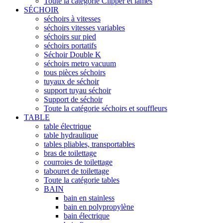
Toute la catégorie Clipper et lames
SÉCHOIR
séchoirs à vitesses
séchoirs vitesses variables
séchoirs sur pied
séchoirs portatifs
Séchoir Double K
séchoirs metro vacuum
tous pièces séchoirs
tuyaux de séchoir
support tuyau séchoir
Support de séchoir
Toute la catégorie séchoirs et souffleurs
TABLE
table électrique
table hydraulique
tables pliables, transportables
bras de toilettage
courroies de toilettage
tabouret de toilettage
Toute la catégorie tables
BAIN
bain en stainless
bain en polypropylène
bain électrique