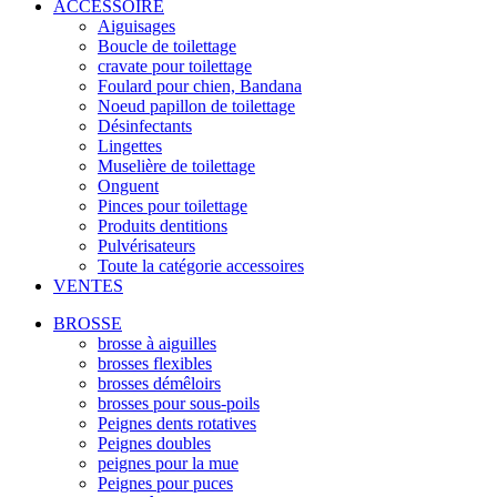
ACCESSOIRE
Aiguisages
Boucle de toilettage
cravate pour toilettage
Foulard pour chien, Bandana
Noeud papillon de toilettage
Désinfectants
Lingettes
Muselière de toilettage
Onguent
Pinces pour toilettage
Produits dentitions
Pulvérisateurs
Toute la catégorie accessoires
VENTES
BROSSE
brosse à aiguilles
brosses flexibles
brosses démêloirs
brosses pour sous-poils
Peignes dents rotatives
Peignes doubles
peignes pour la mue
Peignes pour puces