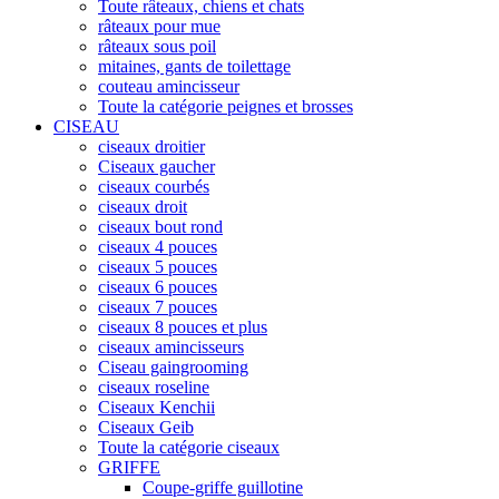
Toute râteaux, chiens et chats
râteaux pour mue
râteaux sous poil
mitaines, gants de toilettage
couteau amincisseur
Toute la catégorie peignes et brosses
CISEAU
ciseaux droitier
Ciseaux gaucher
ciseaux courbés
ciseaux droit
ciseaux bout rond
ciseaux 4 pouces
ciseaux 5 pouces
ciseaux 6 pouces
ciseaux 7 pouces
ciseaux 8 pouces et plus
ciseaux amincisseurs
Ciseau gaingrooming
ciseaux roseline
Ciseaux Kenchii
Ciseaux Geib
Toute la catégorie ciseaux
GRIFFE
Coupe-griffe guillotine