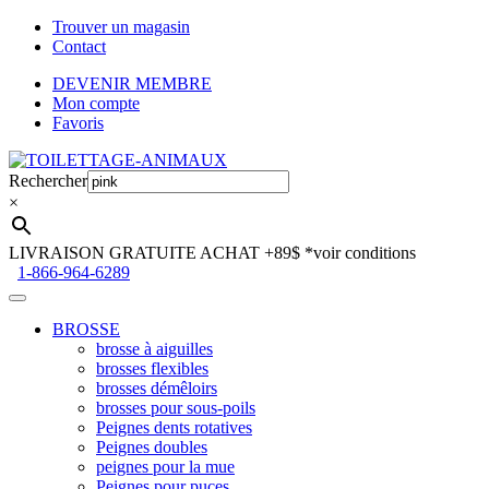
Trouver un magasin
Contact
DEVENIR MEMBRE
Mon compte
Favoris
Aller
Aller
à
au
Rechercher
la
contenu
×
navigation
LIVRAISON GRATUITE ACHAT +89$
*voir conditions
1-866-964-6289
BROSSE
brosse à aiguilles
brosses flexibles
brosses démêloirs
brosses pour sous-poils
Peignes dents rotatives
Peignes doubles
peignes pour la mue
Peignes pour puces