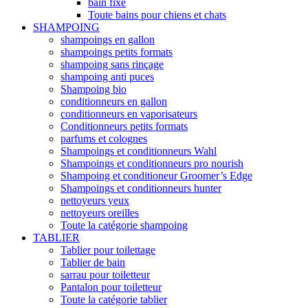
bain fixe
Toute bains pour chiens et chats
SHAMPOING
shampoings en gallon
shampoings petits formats
shampoing sans rinçage
shampoing anti puces
Shampoing bio
conditionneurs en gallon
conditionneurs en vaporisateurs
Conditionneurs petits formats
parfums et colognes
Shampoings et conditionneurs Wahl
Shampoings et conditionneurs pro nourish
Shampoing et conditioneur Groomer’s Edge
Shampoings et conditionneurs hunter
nettoyeurs yeux
nettoyeurs oreilles
Toute la catégorie shampoing
TABLIER
Tablier pour toilettage
Tablier de bain
sarrau pour toiletteur
Pantalon pour toiletteur
Toute la catégorie tablier