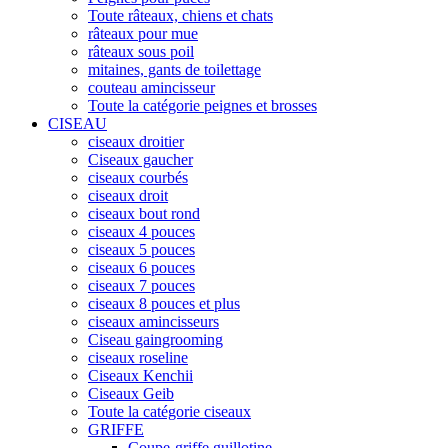
Toute râteaux, chiens et chats
râteaux pour mue
râteaux sous poil
mitaines, gants de toilettage
couteau amincisseur
Toute la catégorie peignes et brosses
CISEAU
ciseaux droitier
Ciseaux gaucher
ciseaux courbés
ciseaux droit
ciseaux bout rond
ciseaux 4 pouces
ciseaux 5 pouces
ciseaux 6 pouces
ciseaux 7 pouces
ciseaux 8 pouces et plus
ciseaux amincisseurs
Ciseau gaingrooming
ciseaux roseline
Ciseaux Kenchii
Ciseaux Geib
Toute la catégorie ciseaux
GRIFFE
Coupe-griffe guillotine