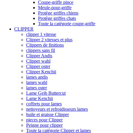
Coupe-griffe pince
Meule-pour-griffe
Protège griffes chiens
Protège griffes chats
Toute la catégorie coupe-griffe
CLIPPER
clipper 1 vitesse
Clipper 2 vitesses et plus
Clippers de finitions
clippers sans fil
Clipper Andis
Clipper wahl
Clipper oster
Clipper Kenchii
lames andis
lames wahl
lames oster
Lame Geib Buttercut
Lame Kenchii
coffrets pour lames
nettoyeurs et refroidisseurs lames
huile et graisse Clipper
pieces pour Clipper
Peigne pour clipper
Toute la catégorie Clipper et lames