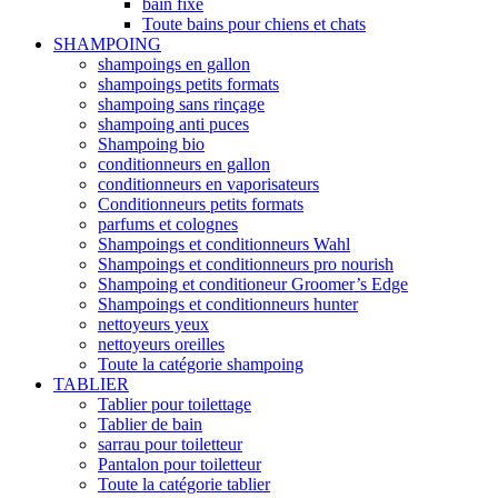
bain fixe
Toute bains pour chiens et chats
SHAMPOING
shampoings en gallon
shampoings petits formats
shampoing sans rinçage
shampoing anti puces
Shampoing bio
conditionneurs en gallon
conditionneurs en vaporisateurs
Conditionneurs petits formats
parfums et colognes
Shampoings et conditionneurs Wahl
Shampoings et conditionneurs pro nourish
Shampoing et conditioneur Groomer’s Edge
Shampoings et conditionneurs hunter
nettoyeurs yeux
nettoyeurs oreilles
Toute la catégorie shampoing
TABLIER
Tablier pour toilettage
Tablier de bain
sarrau pour toiletteur
Pantalon pour toiletteur
Toute la catégorie tablier