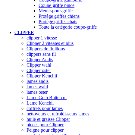
Coupe-griffe pince
Meule-pour-griffe
Protège griffes chiens
Protège griffes chats
Toute la catégorie coupe-griffe
CLIPPER
clipper 1 vitesse
Clipper 2 vitesses et plus
Clippers de finitions
clippers sans fil
Clipper Andis
Clipper wahl
Clipper oster
Clipper Kenchii
lames andis
lames wahl
lames oster
Lame Geib Buttercut
Lame Kenchii
coffrets pour lames
nettoyeurs et refroidisseurs lames
huile et graisse Clipper
pieces pour Clipper
Peigne pour clipper