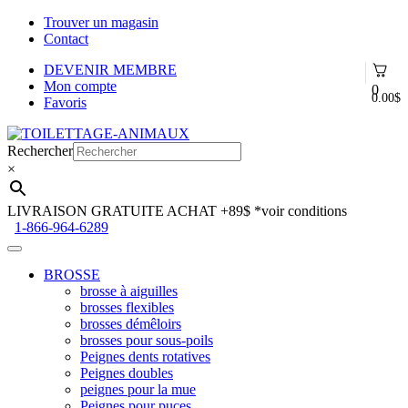
Trouver un magasin
Contact
DEVENIR MEMBRE
Mon compte
0
0.00
$
Favoris
Aller
Aller
à
au
Rechercher
la
contenu
×
navigation
LIVRAISON GRATUITE ACHAT +89$
*voir conditions
1-866-964-6289
BROSSE
brosse à aiguilles
brosses flexibles
brosses démêloirs
brosses pour sous-poils
Peignes dents rotatives
Peignes doubles
peignes pour la mue
Peignes pour puces