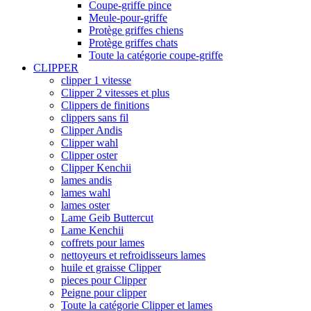
Coupe-griffe pince
Meule-pour-griffe
Protège griffes chiens
Protège griffes chats
Toute la catégorie coupe-griffe
CLIPPER
clipper 1 vitesse
Clipper 2 vitesses et plus
Clippers de finitions
clippers sans fil
Clipper Andis
Clipper wahl
Clipper oster
Clipper Kenchii
lames andis
lames wahl
lames oster
Lame Geib Buttercut
Lame Kenchii
coffrets pour lames
nettoyeurs et refroidisseurs lames
huile et graisse Clipper
pieces pour Clipper
Peigne pour clipper
Toute la catégorie Clipper et lames