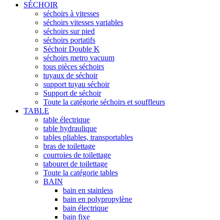
SÉCHOIR
séchoirs à vitesses
séchoirs vitesses variables
séchoirs sur pied
séchoirs portatifs
Séchoir Double K
séchoirs metro vacuum
tous pièces séchoirs
tuyaux de séchoir
support tuyau séchoir
Support de séchoir
Toute la catégorie séchoirs et souffleurs
TABLE
table électrique
table hydraulique
tables pliables, transportables
bras de toilettage
courroies de toilettage
tabouret de toilettage
Toute la catégorie tables
BAIN
bain en stainless
bain en polypropylène
bain électrique
bain fixe