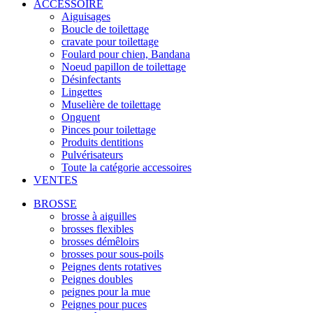
ACCESSOIRE
Aiguisages
Boucle de toilettage
cravate pour toilettage
Foulard pour chien, Bandana
Noeud papillon de toilettage
Désinfectants
Lingettes
Muselière de toilettage
Onguent
Pinces pour toilettage
Produits dentitions
Pulvérisateurs
Toute la catégorie accessoires
VENTES
BROSSE
brosse à aiguilles
brosses flexibles
brosses démêloirs
brosses pour sous-poils
Peignes dents rotatives
Peignes doubles
peignes pour la mue
Peignes pour puces