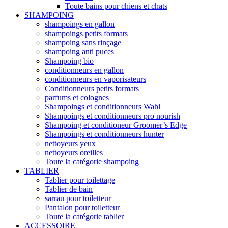
Toute bains pour chiens et chats
SHAMPOING
shampoings en gallon
shampoings petits formats
shampoing sans rinçage
shampoing anti puces
Shampoing bio
conditionneurs en gallon
conditionneurs en vaporisateurs
Conditionneurs petits formats
parfums et colognes
Shampoings et conditionneurs Wahl
Shampoings et conditionneurs pro nourish
Shampoing et conditioneur Groomer’s Edge
Shampoings et conditionneurs hunter
nettoyeurs yeux
nettoyeurs oreilles
Toute la catégorie shampoing
TABLIER
Tablier pour toilettage
Tablier de bain
sarrau pour toiletteur
Pantalon pour toiletteur
Toute la catégorie tablier
ACCESSOIRE