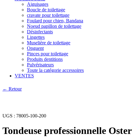
Aiguisages
Boucle de toilettage
cravate pour toilettage
Foulard pour chien, Bandana
Noeud papillon de toilettage
Désinfectants
Lingettes
Muselière de toilettage
Onguent
Pinces pour toilettage
Produits dentitions
Pulvérisateurs
Toute la catégorie accessoires
VENTES
← Retour
UGS :
78005-100-200
Tondeuse professionnelle Oster