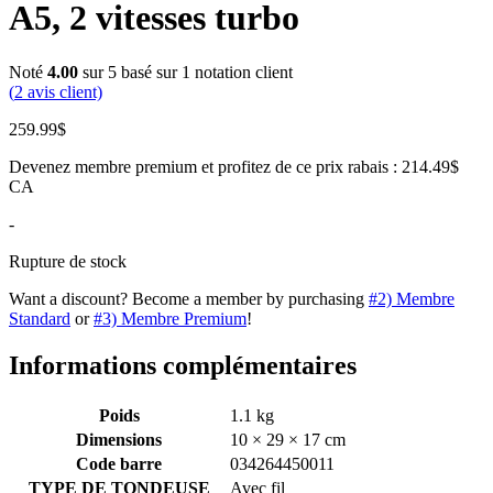
A5, 2 vitesses turbo
Noté
4.00
sur 5 basé sur
1
notation client
(
2
avis client)
259.99
$
Devenez membre premium et profitez de ce prix rabais : 214.49$
CA
-
Rupture de stock
Want a discount? Become a member by purchasing
#2) Membre
Standard
or
#3) Membre Premium
!
Informations complémentaires
Poids
1.1 kg
Dimensions
10 × 29 × 17 cm
Code barre
034264450011
TYPE DE TONDEUSE
Avec fil