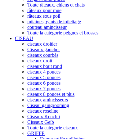
Toute râteaux, chiens et chats
râteaux pour mue
râteaux sous poil
mitaines, gants de toilettage
couteau amincisseur
Toute la catégorie peignes et brosses
CISEAU
ciseaux droitier
Ciseaux gaucher
ciseaux courbés
ciseaux droit
ciseaux bout rond
ciseaux 4 pouces
ciseaux 5 pouces
ciseaux 6 pouces
ciseaux 7 pouces
ciseaux 8 pouces et plus
ciseaux amincisseurs
Ciseau gaingrooming
ciseaux roseline
Ciseaux Kenchii
Ciseaux Geib
Toute la catégorie ciseaux
GRIFFE
Coupe-griffe guillotine