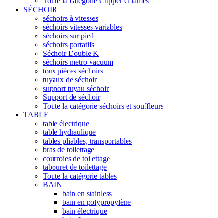
Toute la catégorie Clipper et lames
SÉCHOIR
séchoirs à vitesses
séchoirs vitesses variables
séchoirs sur pied
séchoirs portatifs
Séchoir Double K
séchoirs metro vacuum
tous pièces séchoirs
tuyaux de séchoir
support tuyau séchoir
Support de séchoir
Toute la catégorie séchoirs et souffleurs
TABLE
table électrique
table hydraulique
tables pliables, transportables
bras de toilettage
courroies de toilettage
tabouret de toilettage
Toute la catégorie tables
BAIN
bain en stainless
bain en polypropylène
bain électrique