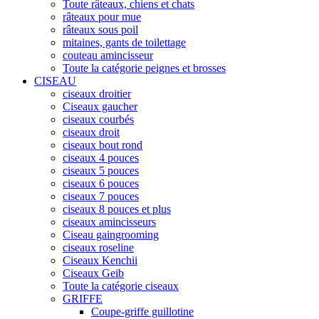
Toute râteaux, chiens et chats
râteaux pour mue
râteaux sous poil
mitaines, gants de toilettage
couteau amincisseur
Toute la catégorie peignes et brosses
CISEAU
ciseaux droitier
Ciseaux gaucher
ciseaux courbés
ciseaux droit
ciseaux bout rond
ciseaux 4 pouces
ciseaux 5 pouces
ciseaux 6 pouces
ciseaux 7 pouces
ciseaux 8 pouces et plus
ciseaux amincisseurs
Ciseau gaingrooming
ciseaux roseline
Ciseaux Kenchii
Ciseaux Geib
Toute la catégorie ciseaux
GRIFFE
Coupe-griffe guillotine