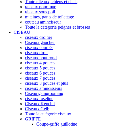
Toute râteaux, chiens et chats
râteaux pour mue
râteaux sous poil
mitaines, gants de toilettage
couteau amincisseur
Toute la catégorie peignes et brosses
CISEAU
ciseaux droitier
Ciseaux gaucher
ciseaux courbés
ciseaux droit
ciseaux bout rond
ciseaux 4 pouces
ciseaux 5 pouces
ciseaux 6 pouces
ciseaux 7 pouces
ciseaux 8 pouces et plus
ciseaux amincisseurs
Ciseau gaingrooming
ciseaux roseline
Ciseaux Kenchii
Ciseaux Geib
Toute la catégorie ciseaux
GRIFFE
Coupe-griffe guillotine