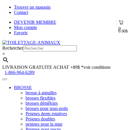
Trouver un magasin
Contact
DEVENIR MEMBRE
Mon compte
0
0.00
$
Favoris
Aller
Aller
à
au
Rechercher
la
contenu
×
navigation
LIVRAISON GRATUITE ACHAT +89$
*voir conditions
1-866-964-6289
BROSSE
brosse à aiguilles
brosses flexibles
brosses démêloirs
brosses pour sous-poils
Peignes dents rotatives
Peignes doubles
peignes pour la mue
Peignes pour puces