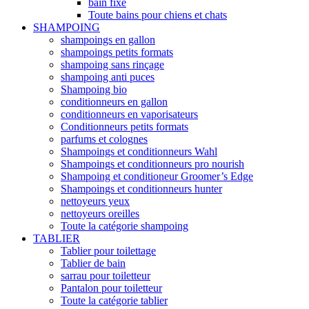
bain fixe
Toute bains pour chiens et chats
SHAMPOING
shampoings en gallon
shampoings petits formats
shampoing sans rinçage
shampoing anti puces
Shampoing bio
conditionneurs en gallon
conditionneurs en vaporisateurs
Conditionneurs petits formats
parfums et colognes
Shampoings et conditionneurs Wahl
Shampoings et conditionneurs pro nourish
Shampoing et conditioneur Groomer’s Edge
Shampoings et conditionneurs hunter
nettoyeurs yeux
nettoyeurs oreilles
Toute la catégorie shampoing
TABLIER
Tablier pour toilettage
Tablier de bain
sarrau pour toiletteur
Pantalon pour toiletteur
Toute la catégorie tablier