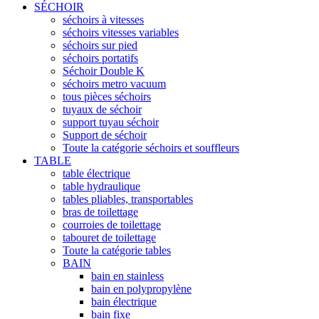
SÉCHOIR
séchoirs à vitesses
séchoirs vitesses variables
séchoirs sur pied
séchoirs portatifs
Séchoir Double K
séchoirs metro vacuum
tous pièces séchoirs
tuyaux de séchoir
support tuyau séchoir
Support de séchoir
Toute la catégorie séchoirs et souffleurs
TABLE
table électrique
table hydraulique
tables pliables, transportables
bras de toilettage
courroies de toilettage
tabouret de toilettage
Toute la catégorie tables
BAIN
bain en stainless
bain en polypropylène
bain électrique
bain fixe