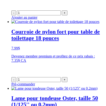
-
+
Ajouter au panier
Courroie de nylon fort pour table de
toilettage 18 pouces
7.99
$
Devenez membre premium et profitez de ce prix rabais :
7.35$ CA
-
+
Pré-commander
Lame pour tondeuse Oster, taille 50
(1/125'' ou 0.2mm)