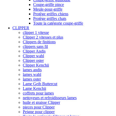
Coupe-griffe pince
Meule-pour-griffe
Protège griffes chiens
Protège griffes chats
Toute la catégorie coupe-griffe
CLIPPER
clipper 1 vitesse
Clipper 2 vitesses et plus
Clippers de finitions
clippers sans fil
Clipper Andis
Clipper wahl
Clipper oster
Clipper Kenchii
lames andis
lames wahl
lames oster
Lame Geib Buttercut
Lame Kenchii
coffrets pour lames
nettoyeurs et refroidisseurs lames
huile et graisse Clipper
pieces pour Clipper
Peigne pour clipper