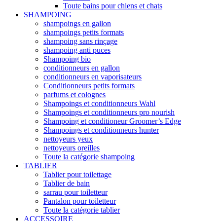
Toute bains pour chiens et chats
SHAMPOING
shampoings en gallon
shampoings petits formats
shampoing sans rinçage
shampoing anti puces
Shampoing bio
conditionneurs en gallon
conditionneurs en vaporisateurs
Conditionneurs petits formats
parfums et colognes
Shampoings et conditionneurs Wahl
Shampoings et conditionneurs pro nourish
Shampoing et conditioneur Groomer’s Edge
Shampoings et conditionneurs hunter
nettoyeurs yeux
nettoyeurs oreilles
Toute la catégorie shampoing
TABLIER
Tablier pour toilettage
Tablier de bain
sarrau pour toiletteur
Pantalon pour toiletteur
Toute la catégorie tablier
ACCESSOIRE