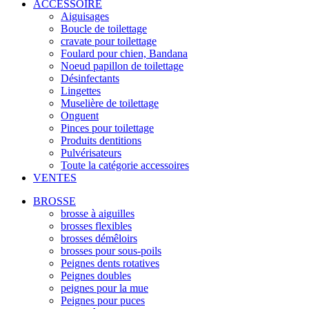
ACCESSOIRE
Aiguisages
Boucle de toilettage
cravate pour toilettage
Foulard pour chien, Bandana
Noeud papillon de toilettage
Désinfectants
Lingettes
Muselière de toilettage
Onguent
Pinces pour toilettage
Produits dentitions
Pulvérisateurs
Toute la catégorie accessoires
VENTES
BROSSE
brosse à aiguilles
brosses flexibles
brosses démêloirs
brosses pour sous-poils
Peignes dents rotatives
Peignes doubles
peignes pour la mue
Peignes pour puces