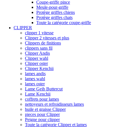
Coupe-griffe pince
Meule-pour-griffe
Protège griffes chiens
Protège griffes chats
Toute la catégorie coupe-griffe
CLIPPER
clipper 1 vitesse
Clipper 2 vitesses et plus
Clippers de finitions
clippers sans fil
Clipper Andis
Clipper wahl
Clipper oster
Clipper Kenchii
lames andis
lames wahl
lames oster
Lame Geib Buttercut
Lame Kenchii
coffrets pour lames
nettoyeurs et refroidisseurs lames
huile et graisse Clipper
pieces pour Clipper
Peigne pour clipper
Toute la catégorie Clipper et lames