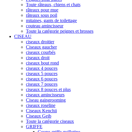
Toute râteaux, chiens et chats
râteaux pour mue
râteaux sous poil
mitaines, gants de toilettage
couteau amincisseur
Toute la catégorie peignes et brosses
CISEAU
ciseaux droitier
Ciseaux gaucher
ciseaux courbés
ciseaux droit
ciseaux bout rond
ciseaux 4 pouces
ciseaux 5 pouces
ciseaux 6 pouces
ciseaux 7 pouces
ciseaux 8 pouces et plus
ciseaux amincisseurs
Ciseau gaingrooming
ciseaux roseline
Ciseaux Kenchii
Ciseaux Geib
Toute la catégorie ciseaux
GRIFFE
Coupe-griffe guillotine