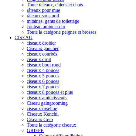
Toute râteaux, chiens et chats
râteaux pour mue
râteaux sous poil
mitaines, gants de toilettage
couteau amincisseur
Toute la catégorie peignes et brosses
CISEAU
ciseaux droitier
Ciseaux gaucher
ciseaux courbés
ciseaux droit
ciseaux bout rond
ciseaux 4 pouces
ciseaux 5 pouces
ciseaux 6 pouces
ciseaux 7 pouces
ciseaux 8 pouces et plus
ciseaux amincisseurs
Ciseau gaingrooming
ciseaux roseline
Ciseaux Kenchii
Ciseaux Geib
Toute la catégorie ciseaux
GRIFFE
Coupe-griffe guillotine