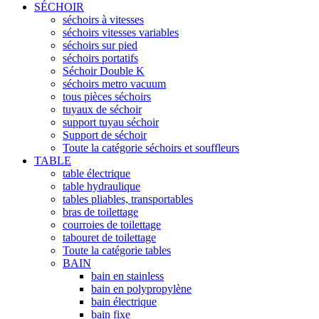
SÉCHOIR
séchoirs à vitesses
séchoirs vitesses variables
séchoirs sur pied
séchoirs portatifs
Séchoir Double K
séchoirs metro vacuum
tous pièces séchoirs
tuyaux de séchoir
support tuyau séchoir
Support de séchoir
Toute la catégorie séchoirs et souffleurs
TABLE
table électrique
table hydraulique
tables pliables, transportables
bras de toilettage
courroies de toilettage
tabouret de toilettage
Toute la catégorie tables
BAIN
bain en stainless
bain en polypropylène
bain électrique
bain fixe