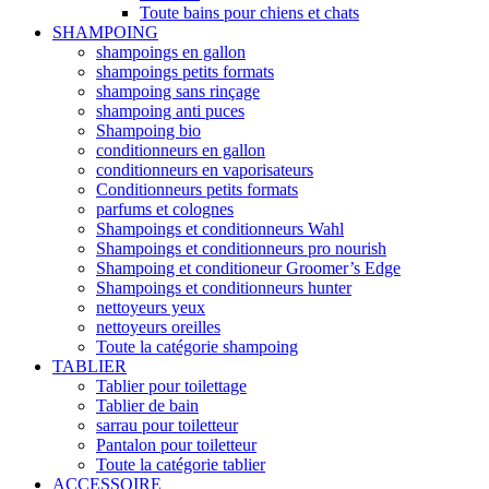
Toute bains pour chiens et chats
SHAMPOING
shampoings en gallon
shampoings petits formats
shampoing sans rinçage
shampoing anti puces
Shampoing bio
conditionneurs en gallon
conditionneurs en vaporisateurs
Conditionneurs petits formats
parfums et colognes
Shampoings et conditionneurs Wahl
Shampoings et conditionneurs pro nourish
Shampoing et conditioneur Groomer’s Edge
Shampoings et conditionneurs hunter
nettoyeurs yeux
nettoyeurs oreilles
Toute la catégorie shampoing
TABLIER
Tablier pour toilettage
Tablier de bain
sarrau pour toiletteur
Pantalon pour toiletteur
Toute la catégorie tablier
ACCESSOIRE