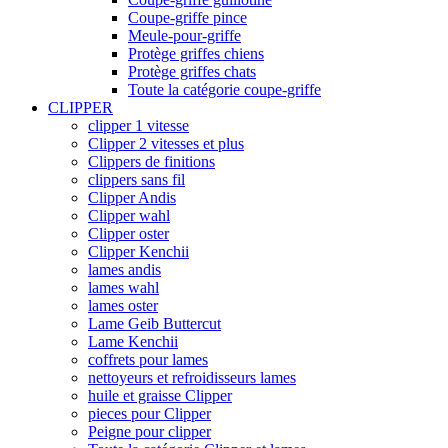
Coupe-griffe pince
Meule-pour-griffe
Protège griffes chiens
Protège griffes chats
Toute la catégorie coupe-griffe
CLIPPER
clipper 1 vitesse
Clipper 2 vitesses et plus
Clippers de finitions
clippers sans fil
Clipper Andis
Clipper wahl
Clipper oster
Clipper Kenchii
lames andis
lames wahl
lames oster
Lame Geib Buttercut
Lame Kenchii
coffrets pour lames
nettoyeurs et refroidisseurs lames
huile et graisse Clipper
pieces pour Clipper
Peigne pour clipper