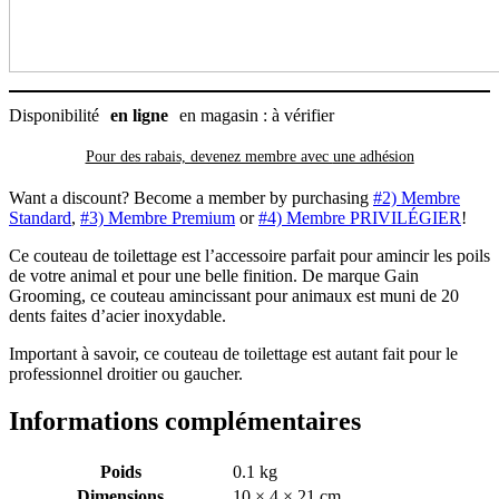
Grooming
Disponibilité
en ligne
en magasin : à vérifier
Pour des rabais, devenez membre avec
une adhésion
Want a discount? Become a member by purchasing
#2) Membre
Standard
,
#3) Membre Premium
or
#4) Membre PRIVILÉGIER
!
Ce couteau de toilettage est l’accessoire parfait pour amincir les poils
de votre animal et pour une belle finition. De marque Gain
Grooming, ce couteau amincissant pour animaux est muni de 20
dents faites d’acier inoxydable.
Important à savoir, ce couteau de toilettage est autant fait pour le
professionnel droitier ou gaucher.
Informations complémentaires
Poids
0.1 kg
Dimensions
10 × 4 × 21 cm