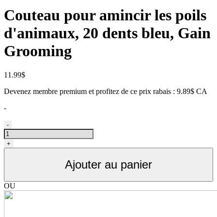
Couteau pour amincir les poils
d'animaux, 20 dents bleu, Gain
Grooming
11.99
$
Devenez membre premium et profitez de ce prix rabais : 9.89$ CA
-
quantité
-
de
Couteau
+
à
amincir
Ajouter au panier
20
dents
rouge
OU
ou
bleu,
Gain