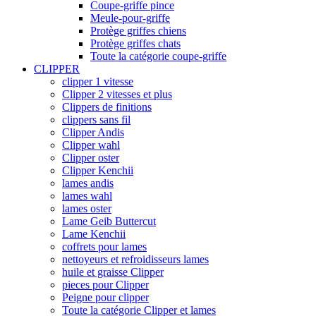
Coupe-griffe pince
Meule-pour-griffe
Protège griffes chiens
Protège griffes chats
Toute la catégorie coupe-griffe
CLIPPER
clipper 1 vitesse
Clipper 2 vitesses et plus
Clippers de finitions
clippers sans fil
Clipper Andis
Clipper wahl
Clipper oster
Clipper Kenchii
lames andis
lames wahl
lames oster
Lame Geib Buttercut
Lame Kenchii
coffrets pour lames
nettoyeurs et refroidisseurs lames
huile et graisse Clipper
pieces pour Clipper
Peigne pour clipper
Toute la catégorie Clipper et lames