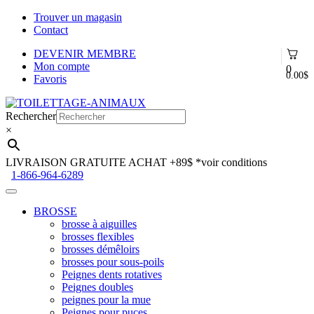
Trouver un magasin
Contact
DEVENIR MEMBRE
Mon compte
0
0.00
$
Favoris
Aller
Aller
à
au
Rechercher
la
contenu
×
navigation
LIVRAISON GRATUITE ACHAT +89$
*voir conditions
1-866-964-6289
BROSSE
brosse à aiguilles
brosses flexibles
brosses démêloirs
brosses pour sous-poils
Peignes dents rotatives
Peignes doubles
peignes pour la mue
Peignes pour puces