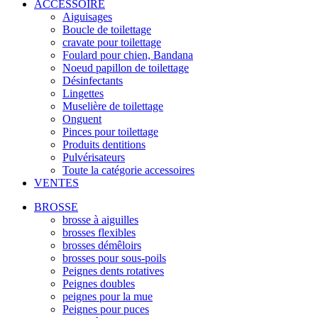
ACCESSOIRE
Aiguisages
Boucle de toilettage
cravate pour toilettage
Foulard pour chien, Bandana
Noeud papillon de toilettage
Désinfectants
Lingettes
Muselière de toilettage
Onguent
Pinces pour toilettage
Produits dentitions
Pulvérisateurs
Toute la catégorie accessoires
VENTES
BROSSE
brosse à aiguilles
brosses flexibles
brosses démêloirs
brosses pour sous-poils
Peignes dents rotatives
Peignes doubles
peignes pour la mue
Peignes pour puces