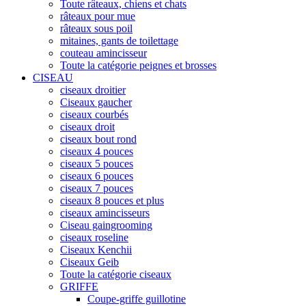
Toute râteaux, chiens et chats
râteaux pour mue
râteaux sous poil
mitaines, gants de toilettage
couteau amincisseur
Toute la catégorie peignes et brosses
CISEAU
ciseaux droitier
Ciseaux gaucher
ciseaux courbés
ciseaux droit
ciseaux bout rond
ciseaux 4 pouces
ciseaux 5 pouces
ciseaux 6 pouces
ciseaux 7 pouces
ciseaux 8 pouces et plus
ciseaux amincisseurs
Ciseau gaingrooming
ciseaux roseline
Ciseaux Kenchii
Ciseaux Geib
Toute la catégorie ciseaux
GRIFFE
Coupe-griffe guillotine