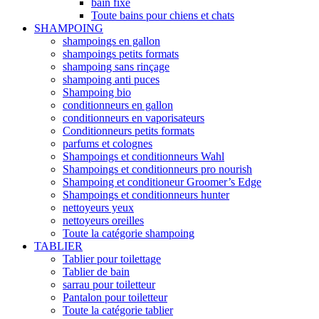
bain fixe
Toute bains pour chiens et chats
SHAMPOING
shampoings en gallon
shampoings petits formats
shampoing sans rinçage
shampoing anti puces
Shampoing bio
conditionneurs en gallon
conditionneurs en vaporisateurs
Conditionneurs petits formats
parfums et colognes
Shampoings et conditionneurs Wahl
Shampoings et conditionneurs pro nourish
Shampoing et conditioneur Groomer’s Edge
Shampoings et conditionneurs hunter
nettoyeurs yeux
nettoyeurs oreilles
Toute la catégorie shampoing
TABLIER
Tablier pour toilettage
Tablier de bain
sarrau pour toiletteur
Pantalon pour toiletteur
Toute la catégorie tablier