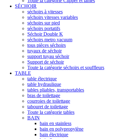
Toute la catégorie Clipper et lames
SÉCHOIR
séchoirs à vitesses
séchoirs vitesses variables
séchoirs sur pied
séchoirs portatifs
Séchoir Double K
séchoirs metro vacuum
tous pièces séchoirs
tuyaux de séchoir
support tuyau séchoir
Support de séchoir
Toute la catégorie séchoirs et souffleurs
TABLE
table électrique
table hydraulique
tables pliables, transportables
bras de toilettage
courroies de toilettage
tabouret de toilettage
Toute la catégorie tables
BAIN
bain en stainless
bain en polypropylène
bain électrique