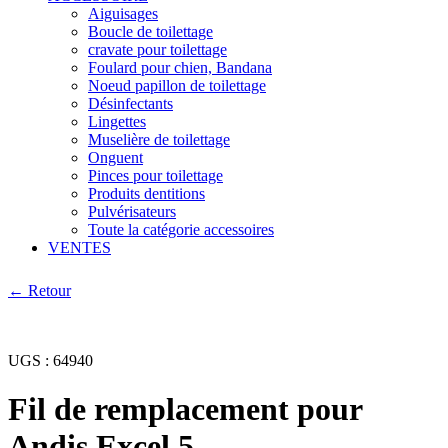
Aiguisages
Boucle de toilettage
cravate pour toilettage
Foulard pour chien, Bandana
Noeud papillon de toilettage
Désinfectants
Lingettes
Muselière de toilettage
Onguent
Pinces pour toilettage
Produits dentitions
Pulvérisateurs
Toute la catégorie accessoires
VENTES
← Retour
UGS :
64940
Fil de remplacement pour
Andis Excel 5