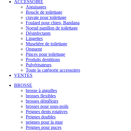
ACCESSOIRE
Aiguisages
Boucle de toilettage
cravate pour toilettage
Foulard pour chien, Bandana
Noeud papillon de toilettage
Désinfectants
Lingettes
Muselière de toilettage
Onguent
Pinces pour toilettage
Produits dentitions
Pulvérisateurs
Toute la catégorie accessoires
VENTES
BROSSE
brosse à aiguilles
brosses flexibles
brosses démêloirs
brosses pour sous-poils
Peignes dents rotatives
Peignes doubles
peignes pour la mue
Peignes pour puces