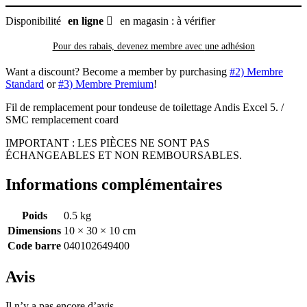
Disponibilité
en ligne
en magasin : à vérifier
Pour des rabais, devenez membre avec
une adhésion
Want a discount? Become a member by purchasing
#2) Membre
Standard
or
#3) Membre Premium
!
Fil de remplacement pour tondeuse de toilettage Andis Excel 5. /
SMC remplacement coard
IMPORTANT : LES PIÈCES NE SONT PAS
ÉCHANGEABLES ET NON REMBOURSABLES.
Informations complémentaires
Poids
0.5 kg
Dimensions
10 × 30 × 10 cm
Code barre
040102649400
Avis
Il n’y a pas encore d’avis.