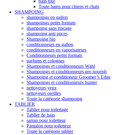
bain fixe
Toute bains pour chiens et chats
SHAMPOING
shampoings en gallon
shampoings petits formats
shampoing sans rinçage
shampoing anti puces
Shampoing bio
conditionneurs en gallon
conditionneurs en vaporisateurs
Conditionneurs petits formats
parfums et colognes
Shampoings et conditionneurs Wahl
Shampoings et conditionneurs pro nourish
Shampoing et conditioneur Groomer’s Edge
Shampoings et conditionneurs hunter
nettoyeurs yeux
nettoyeurs oreilles
Toute la catégorie shampoing
TABLIER
Tablier pour toilettage
Tablier de bain
sarrau pour toiletteur
Pantalon pour toiletteur
Toute la catégorie tablier