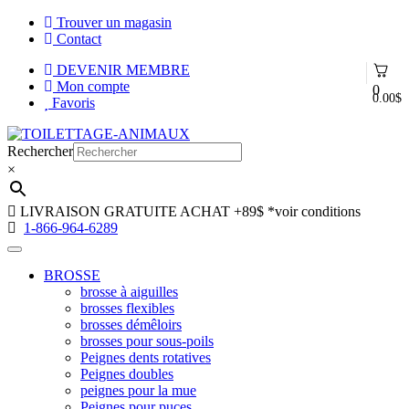
Trouver un magasin
Contact
DEVENIR MEMBRE
Mon compte
0
0.00
$
Favoris
Aller
Aller
à
au
Rechercher
la
contenu
×
navigation
LIVRAISON GRATUITE ACHAT +89$
*voir conditions
1-866-964-6289
BROSSE
brosse à aiguilles
brosses flexibles
brosses démêloirs
brosses pour sous-poils
Peignes dents rotatives
Peignes doubles
peignes pour la mue
Peignes pour puces