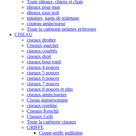
Toute râteaux, chiens et chats
râteaux pour mue
râteaux sous poil
mitaines, gants de toilettage
couteau amincisseur
Toute la catégorie peignes et brosses
CISEAU
ciseaux droitier
Ciseaux gaucher
ciseaux courbés
ciseaux droit
ciseaux bout rond
ciseaux 4 pouces
ciseaux 5 pouces
ciseaux 6 pouces
ciseaux 7 pouces
ciseaux 8 pouces et plus
ciseaux amincisseurs
Ciseau gaingrooming
ciseaux roseline
Ciseaux Kenchii
Ciseaux Geib
Toute la catégorie ciseaux
GRIFFE
Coupe-griffe guillotine