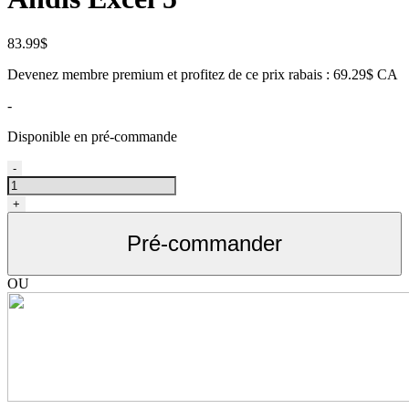
83.99
$
Devenez membre premium et profitez de ce prix rabais : 69.29$ CA
-
Disponible en pré-commande
quantité
-
de
Fil
+
de
remplacement
Pré-commander
pour
Andis
Excel
OU
5