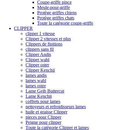
Coupe-griffe pince
Meule-pour-griffe
Protège griffes chiens
Protège griffes chats
Toute la catégorie coupe-griffe
CLIPPER
clipper 1 vitesse
Clipper 2 vitesses et plus
Clippers de finitions
clippers sans fil
Clipper Andis
Clipper wahl
Clipper oster
Clipper Kenchii
lames andis
lames wahl
lames oster
Lame Geib Buttercut
Lame Kenchii
coffrets pour lames
nettoyeurs et refroidisseurs lames
huile et graisse Clipper
pieces pour Clipper
Peigne pour clipper
Toute la catégorie Clipper et lames