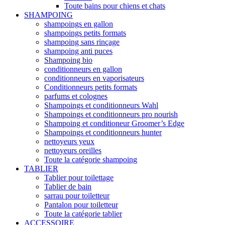
Toute bains pour chiens et chats
SHAMPOING
shampoings en gallon
shampoings petits formats
shampoing sans rinçage
shampoing anti puces
Shampoing bio
conditionneurs en gallon
conditionneurs en vaporisateurs
Conditionneurs petits formats
parfums et colognes
Shampoings et conditionneurs Wahl
Shampoings et conditionneurs pro nourish
Shampoing et conditioneur Groomer’s Edge
Shampoings et conditionneurs hunter
nettoyeurs yeux
nettoyeurs oreilles
Toute la catégorie shampoing
TABLIER
Tablier pour toilettage
Tablier de bain
sarrau pour toiletteur
Pantalon pour toiletteur
Toute la catégorie tablier
ACCESSOIRE