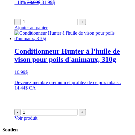
Le
Le
- 18%
38.99
$
31.99
$
prix
prix
initial
actuel
était :
est :
-
+
38.99$.
31.99$.
Ajouter au panier
Conditionneur Hunter à l'huile de
vison pour poils d'animaux, 310g
16.99
$
Devenez membre premium et profitez de ce prix rabais :
14.44$ CA
-
+
Voir produit
Soutien