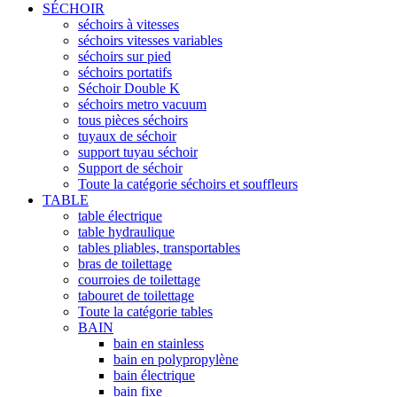
SÉCHOIR
séchoirs à vitesses
séchoirs vitesses variables
séchoirs sur pied
séchoirs portatifs
Séchoir Double K
séchoirs metro vacuum
tous pièces séchoirs
tuyaux de séchoir
support tuyau séchoir
Support de séchoir
Toute la catégorie séchoirs et souffleurs
TABLE
table électrique
table hydraulique
tables pliables, transportables
bras de toilettage
courroies de toilettage
tabouret de toilettage
Toute la catégorie tables
BAIN
bain en stainless
bain en polypropylène
bain électrique
bain fixe