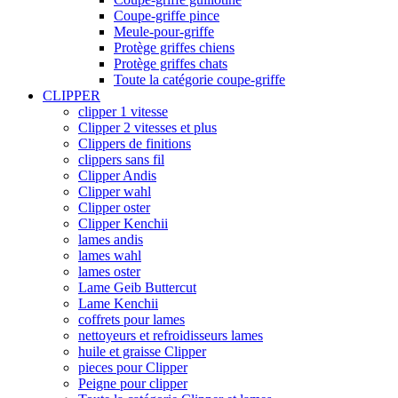
Coupe-griffe pince
Meule-pour-griffe
Protège griffes chiens
Protège griffes chats
Toute la catégorie coupe-griffe
CLIPPER
clipper 1 vitesse
Clipper 2 vitesses et plus
Clippers de finitions
clippers sans fil
Clipper Andis
Clipper wahl
Clipper oster
Clipper Kenchii
lames andis
lames wahl
lames oster
Lame Geib Buttercut
Lame Kenchii
coffrets pour lames
nettoyeurs et refroidisseurs lames
huile et graisse Clipper
pieces pour Clipper
Peigne pour clipper