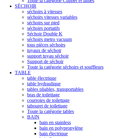
Toute la catégorie Clipper et lames
SÉCHOIR
séchoirs à vitesses
séchoirs vitesses variables
séchoirs sur pied
séchoirs portatifs
Séchoir Double K
séchoirs metro vacuum
tous pièces séchoirs
tuyaux de séchoir
support tuyau séchoir
Support de séchoir
Toute la catégorie séchoirs et souffleurs
TABLE
table électrique
table hydraulique
tables pliables, transportables
bras de toilettage
courroies de toilettage
tabouret de toilettage
Toute la catégorie tables
BAIN
bain en stainless
bain en polypropylène
bain électrique