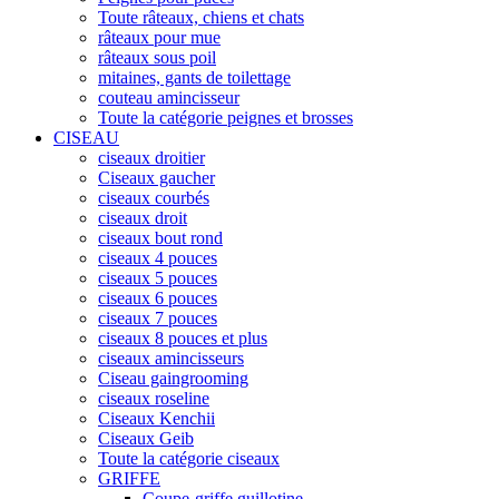
Toute râteaux, chiens et chats
râteaux pour mue
râteaux sous poil
mitaines, gants de toilettage
couteau amincisseur
Toute la catégorie peignes et brosses
CISEAU
ciseaux droitier
Ciseaux gaucher
ciseaux courbés
ciseaux droit
ciseaux bout rond
ciseaux 4 pouces
ciseaux 5 pouces
ciseaux 6 pouces
ciseaux 7 pouces
ciseaux 8 pouces et plus
ciseaux amincisseurs
Ciseau gaingrooming
ciseaux roseline
Ciseaux Kenchii
Ciseaux Geib
Toute la catégorie ciseaux
GRIFFE
Coupe-griffe guillotine