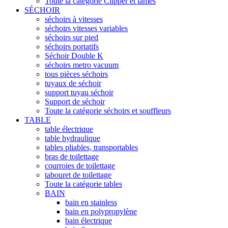
Toute la catégorie Clipper et lames
SÉCHOIR
séchoirs à vitesses
séchoirs vitesses variables
séchoirs sur pied
séchoirs portatifs
Séchoir Double K
séchoirs metro vacuum
tous pièces séchoirs
tuyaux de séchoir
support tuyau séchoir
Support de séchoir
Toute la catégorie séchoirs et souffleurs
TABLE
table électrique
table hydraulique
tables pliables, transportables
bras de toilettage
courroies de toilettage
tabouret de toilettage
Toute la catégorie tables
BAIN
bain en stainless
bain en polypropylène
bain électrique