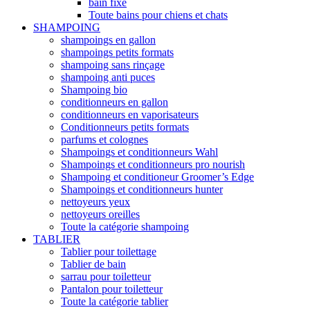
bain fixe
Toute bains pour chiens et chats
SHAMPOING
shampoings en gallon
shampoings petits formats
shampoing sans rinçage
shampoing anti puces
Shampoing bio
conditionneurs en gallon
conditionneurs en vaporisateurs
Conditionneurs petits formats
parfums et colognes
Shampoings et conditionneurs Wahl
Shampoings et conditionneurs pro nourish
Shampoing et conditioneur Groomer’s Edge
Shampoings et conditionneurs hunter
nettoyeurs yeux
nettoyeurs oreilles
Toute la catégorie shampoing
TABLIER
Tablier pour toilettage
Tablier de bain
sarrau pour toiletteur
Pantalon pour toiletteur
Toute la catégorie tablier