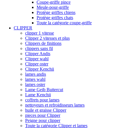
Coupe-griffe pince
Meule-pour-griffe
Protège griffes chiens
Protège griffes chats
Toute la catégorie coupe-griffe
CLIPPER
clipper 1 vitesse
Clipper 2 vitesses et plus
Clippers de finitions
clippers sans fil
Clipper Andis
Clipper wahl
Clipper oster
Clipper Kenchii
lames andis
lames wahl
lames oster
Lame Geib Buttercut
Lame Kenchii
coffrets pour lames
nettoyeurs et refroidisseurs lames
huile et graisse Clipper
pieces pour Clipper
Peigne pour clipper
Toute la catégorie Clipper et lames