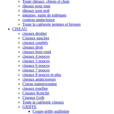
Toute râteaux, chiens et chats
râteaux pour mue
râteaux sous poil
mitaines, gants de toilettage
couteau amincisseur
Toute la catégorie peignes et brosses
CISEAU
ciseaux droitier
Ciseaux gaucher
ciseaux courbés
ciseaux droit
ciseaux bout rond
ciseaux 4 pouces
ciseaux 5 pouces
ciseaux 6 pouces
ciseaux 7 pouces
ciseaux 8 pouces et plus
ciseaux amincisseurs
Ciseau gaingrooming
ciseaux roseline
Ciseaux Kenchii
Ciseaux Geib
Toute la catégorie ciseaux
GRIFFE
Coupe-griffe guillotine