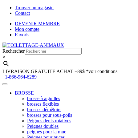
Trouver un magasin
Contact
DEVENIR MEMBRE
Mon compte
Favoris
Aller
Aller
à
au
Rechercher
la
contenu
×
navigation
LIVRAISON GRATUITE ACHAT +89$
*voir conditions
1-866-964-6289
BROSSE
brosse à aiguilles
brosses flexibles
brosses démêloirs
brosses pour sous-poils
Peignes dents rotatives
Peignes doubles
peignes pour la mue
Peignes pour puces