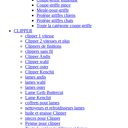
Coupe-griffe pince
Meule-pour-griffe
Protège griffes chiens
Protège griffes chats
Toute la catégorie coupe-griffe
CLIPPER
clipper 1 vitesse
Clipper 2 vitesses et plus
Clippers de finitions
clippers sans fil
Clipper Andis
Clipper wahl
Clipper oster
Clipper Kenchii
lames andis
lames wahl
lames oster
Lame Geib Buttercut
Lame Kenchii
coffrets pour lames
nettoyeurs et refroidisseurs lames
huile et graisse Clipper
pieces pour Clipper
Peigne pour clipper