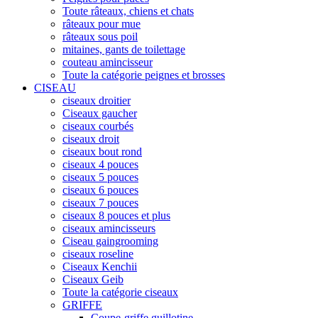
Toute râteaux, chiens et chats
râteaux pour mue
râteaux sous poil
mitaines, gants de toilettage
couteau amincisseur
Toute la catégorie peignes et brosses
CISEAU
ciseaux droitier
Ciseaux gaucher
ciseaux courbés
ciseaux droit
ciseaux bout rond
ciseaux 4 pouces
ciseaux 5 pouces
ciseaux 6 pouces
ciseaux 7 pouces
ciseaux 8 pouces et plus
ciseaux amincisseurs
Ciseau gaingrooming
ciseaux roseline
Ciseaux Kenchii
Ciseaux Geib
Toute la catégorie ciseaux
GRIFFE
Coupe-griffe guillotine