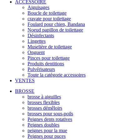
ACCESSOIRE
Aiguisages
Boucle de toilettage
cravate pour toilettage
Foulard pour chien, Bandana
Noeud papillon de toilettage
Désinfectants
Lingettes
Muselière de toilettage
Onguent
Pinces pour toilettage
Produits dentitions
Pulvérisateurs
Toute la catégorie accessoires
VENTES
BROSSE
brosse à aiguilles
brosses flexibles
brosses démêloirs
brosses pour sous-poils
Peignes dents rotatives
Peignes doubles
peignes pour la mue
Peignes pour puces