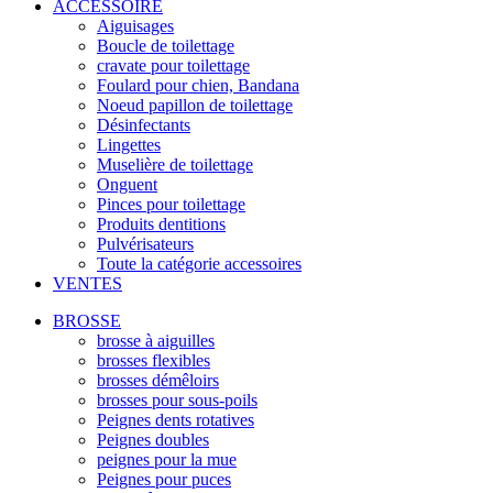
ACCESSOIRE
Aiguisages
Boucle de toilettage
cravate pour toilettage
Foulard pour chien, Bandana
Noeud papillon de toilettage
Désinfectants
Lingettes
Muselière de toilettage
Onguent
Pinces pour toilettage
Produits dentitions
Pulvérisateurs
Toute la catégorie accessoires
VENTES
BROSSE
brosse à aiguilles
brosses flexibles
brosses démêloirs
brosses pour sous-poils
Peignes dents rotatives
Peignes doubles
peignes pour la mue
Peignes pour puces