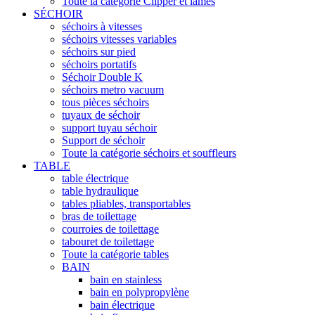
Toute la catégorie Clipper et lames
SÉCHOIR
séchoirs à vitesses
séchoirs vitesses variables
séchoirs sur pied
séchoirs portatifs
Séchoir Double K
séchoirs metro vacuum
tous pièces séchoirs
tuyaux de séchoir
support tuyau séchoir
Support de séchoir
Toute la catégorie séchoirs et souffleurs
TABLE
table électrique
table hydraulique
tables pliables, transportables
bras de toilettage
courroies de toilettage
tabouret de toilettage
Toute la catégorie tables
BAIN
bain en stainless
bain en polypropylène
bain électrique