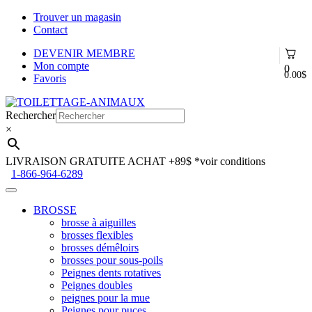
Trouver un magasin
Contact
DEVENIR MEMBRE
Mon compte
0
0.00
$
Favoris
Aller
Aller
à
au
Rechercher
la
contenu
×
navigation
LIVRAISON GRATUITE ACHAT +89$
*voir conditions
1-866-964-6289
BROSSE
brosse à aiguilles
brosses flexibles
brosses démêloirs
brosses pour sous-poils
Peignes dents rotatives
Peignes doubles
peignes pour la mue
Peignes pour puces