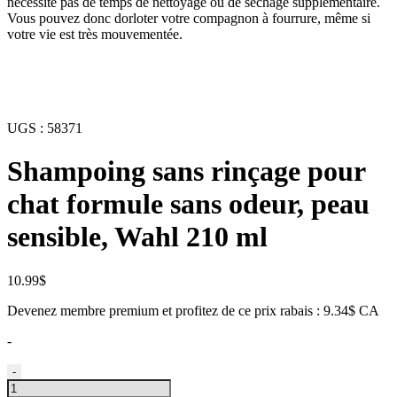
nécessite pas de temps de nettoyage ou de séchage supplémentaire.
Vous pouvez donc dorloter votre compagnon à fourrure, même si
votre vie est très mouvementée.
UGS :
58371
Shampoing sans rinçage pour
chat formule sans odeur, peau
sensible, Wahl 210 ml
10.99
$
Devenez membre premium et profitez de ce prix rabais : 9.34$ CA
-
quantité
-
de