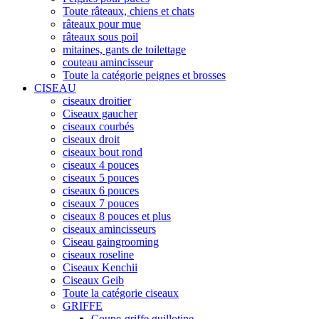
Toute râteaux, chiens et chats
râteaux pour mue
râteaux sous poil
mitaines, gants de toilettage
couteau amincisseur
Toute la catégorie peignes et brosses
CISEAU
ciseaux droitier
Ciseaux gaucher
ciseaux courbés
ciseaux droit
ciseaux bout rond
ciseaux 4 pouces
ciseaux 5 pouces
ciseaux 6 pouces
ciseaux 7 pouces
ciseaux 8 pouces et plus
ciseaux amincisseurs
Ciseau gaingrooming
ciseaux roseline
Ciseaux Kenchii
Ciseaux Geib
Toute la catégorie ciseaux
GRIFFE
Coupe-griffe guillotine