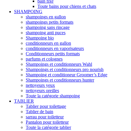
bain fixe
Toute bains pour chiens et chats
SHAMPOING
shampoings en gallon
shampoings petits formats
shampoing sans rinçage
shampoing anti puces
Shampoing bio
conditionneurs en gallon
conditionneurs en vaporisateurs
Conditionneurs petits formats
parfums et colognes
Shampoings et conditionneurs Wahl
Shampoings et conditionneurs pro nourish
Shampoing et conditioneur Groomer’s Edge
Shampoings et conditionneurs hunter
nettoyeurs yeux
nettoyeurs oreilles
Toute la catégorie shampoing
TABLIER
Tablier pour toilettage
Tablier de bain
sarrau pour toiletteur
Pantalon pour toiletteur
Toute la catégorie tablier