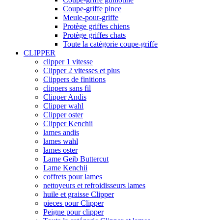
Coupe-griffe pince
Meule-pour-griffe
Protège griffes chiens
Protège griffes chats
Toute la catégorie coupe-griffe
CLIPPER
clipper 1 vitesse
Clipper 2 vitesses et plus
Clippers de finitions
clippers sans fil
Clipper Andis
Clipper wahl
Clipper oster
Clipper Kenchii
lames andis
lames wahl
lames oster
Lame Geib Buttercut
Lame Kenchii
coffrets pour lames
nettoyeurs et refroidisseurs lames
huile et graisse Clipper
pieces pour Clipper
Peigne pour clipper