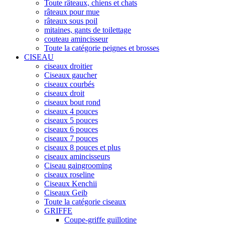
Toute râteaux, chiens et chats
râteaux pour mue
râteaux sous poil
mitaines, gants de toilettage
couteau amincisseur
Toute la catégorie peignes et brosses
CISEAU
ciseaux droitier
Ciseaux gaucher
ciseaux courbés
ciseaux droit
ciseaux bout rond
ciseaux 4 pouces
ciseaux 5 pouces
ciseaux 6 pouces
ciseaux 7 pouces
ciseaux 8 pouces et plus
ciseaux amincisseurs
Ciseau gaingrooming
ciseaux roseline
Ciseaux Kenchii
Ciseaux Geib
Toute la catégorie ciseaux
GRIFFE
Coupe-griffe guillotine