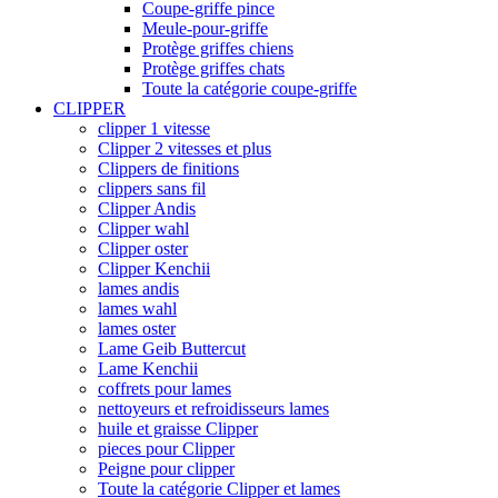
Coupe-griffe pince
Meule-pour-griffe
Protège griffes chiens
Protège griffes chats
Toute la catégorie coupe-griffe
CLIPPER
clipper 1 vitesse
Clipper 2 vitesses et plus
Clippers de finitions
clippers sans fil
Clipper Andis
Clipper wahl
Clipper oster
Clipper Kenchii
lames andis
lames wahl
lames oster
Lame Geib Buttercut
Lame Kenchii
coffrets pour lames
nettoyeurs et refroidisseurs lames
huile et graisse Clipper
pieces pour Clipper
Peigne pour clipper
Toute la catégorie Clipper et lames