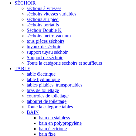
SÉCHOIR
séchoirs à vitesses
séchoirs vitesses variables
séchoirs sur pied
séchoirs portatifs
Séchoir Double K
séchoirs metro vacuum
tous pièces séchoirs
tuyaux de séchoir
support tuyau séchoir
Support de séchoir
Toute la catégorie séchoirs et souffleurs
TABLE
table électrique
table hydraulique
tables pliables, transportables
bras de toilettage
courroies de toilettage
tabouret de toilettage
Toute la catégorie tables
BAIN
bain en stainless
bain en polypropylène
bain électrique
bain fixe