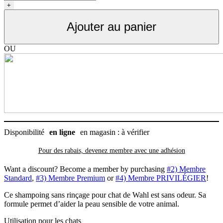
Shampoing
+
sec
pour
Ajouter au panier
chat
formule
peau
OU
sensible,
sans
odeur,
Wahl
210
ml
Disponibilité
en ligne
en magasin : à vérifier
Pour des rabais, devenez membre avec
une adhésion
Want a discount? Become a member by purchasing
#2) Membre
Standard
,
#3) Membre Premium
or
#4) Membre PRIVILÉGIER
!
Ce shampoing sans rinçage pour chat de Wahl est sans odeur. Sa
formule permet d’aider la peau sensible de votre animal.
Utilisation pour les chats