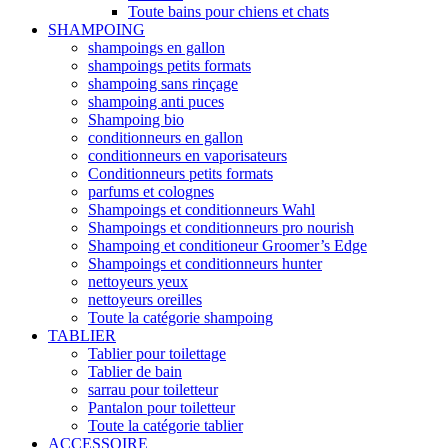
Toute bains pour chiens et chats
SHAMPOING
shampoings en gallon
shampoings petits formats
shampoing sans rinçage
shampoing anti puces
Shampoing bio
conditionneurs en gallon
conditionneurs en vaporisateurs
Conditionneurs petits formats
parfums et colognes
Shampoings et conditionneurs Wahl
Shampoings et conditionneurs pro nourish
Shampoing et conditioneur Groomer’s Edge
Shampoings et conditionneurs hunter
nettoyeurs yeux
nettoyeurs oreilles
Toute la catégorie shampoing
TABLIER
Tablier pour toilettage
Tablier de bain
sarrau pour toiletteur
Pantalon pour toiletteur
Toute la catégorie tablier
ACCESSOIRE