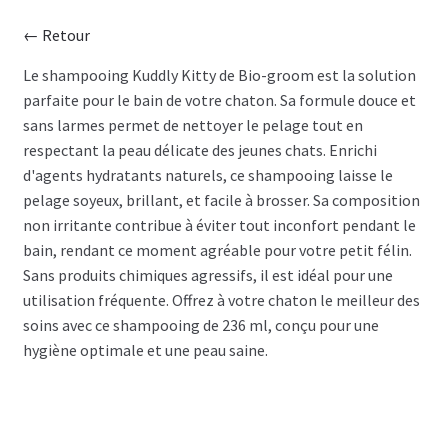
← Retour
CISEAU
Le shampooing Kuddly Kitty de Bio-groom est la solution
parfaite pour le bain de votre chaton. Sa formule douce et
CLIPPER
sans larmes permet de nettoyer le pelage tout en
respectant la peau délicate des jeunes chats. Enrichi
SÉCHOIR
d'agents hydratants naturels, ce shampooing laisse le
pelage soyeux, brillant, et facile à brosser. Sa composition
TABLE
non irritante contribue à éviter tout inconfort pendant le
bain, rendant ce moment agréable pour votre petit félin.
SHAMPOING
Sans produits chimiques agressifs, il est idéal pour une
utilisation fréquente. Offrez à votre chaton le meilleur des
TABLIER
soins avec ce shampooing de 236 ml, conçu pour une
hygiène optimale et une peau saine.
ACCESSOIRE
VENTES