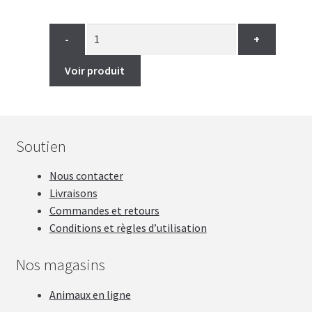
prix
prix
initial
actuel
était :
est :
-
+
31.99$.
23.99$.
Voir produit
Soutien
Nous contacter
Livraisons
Commandes et retours
Conditions et règles d’utilisation
Nos magasins
Animaux en ligne