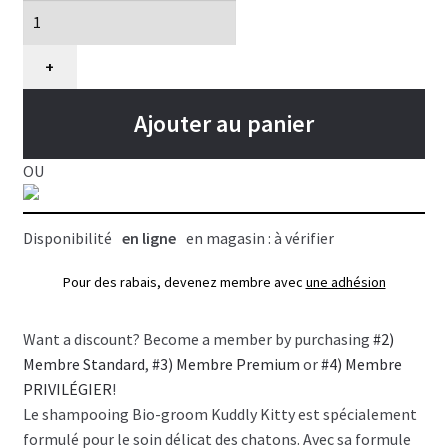
Bio-
groom
Kuddly
+
Kitty,
shampoing
Ajouter au panier
pour
chaton
OU
sans
larmes
Disponibilité
en ligne
en magasin : à vérifier
236ml
Pour des rabais, devenez membre avec
une adhésion
Want a discount? Become a member by purchasing
#2)
Membre Standard
,
#3) Membre Premium
or
#4) Membre
PRIVILÉGIER
!
Le shampooing Bio-groom Kuddly Kitty est spécialement
formulé pour le soin délicat des chatons. Avec sa formule