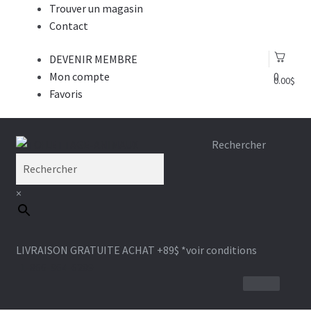
Trouver un magasin
Contact
DEVENIR MEMBRE
Mon compte
0
0.00
$
Favoris
Aller
Aller
Rechercher
à
au
la
contenu
×
navigation
LIVRAISON GRATUITE ACHAT +89$
*voir conditions
1-866-964-6289
BROSSE