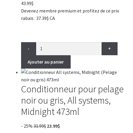
43.99
$
Devenez membre premium et profitez de ce prix
rabais : 37.39$ CA
-
+
Ajouter au panier
Conditionneur pour pelage
noir ou gris, All systems,
Midnight 473ml
Le
Le
- 25%
31.99
$
23.99
$