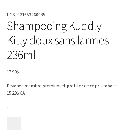
UGS :
021653260085
Shampooing Kuddly
Kitty doux sans larmes
236ml
17.99
$
Devenez membre premium et profitez de ce prix rabais :
15.29$ CA
-
quantité
-
de