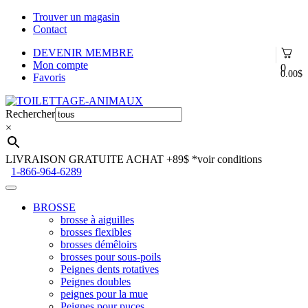
Trouver un magasin
Contact
DEVENIR MEMBRE
Mon compte
0
0.00
$
Favoris
Aller
Aller
à
au
Rechercher
la
contenu
×
navigation
LIVRAISON GRATUITE ACHAT +89$
*voir conditions
1-866-964-6289
BROSSE
brosse à aiguilles
brosses flexibles
brosses démêloirs
brosses pour sous-poils
Peignes dents rotatives
Peignes doubles
peignes pour la mue
Peignes pour puces