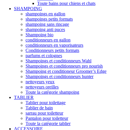
Toute bains pour chiens et chats
SHAMPOING
shampoings en gallon
shampoings petits formats
shampoing sans rinçage
shampoing anti puces
Shampoing bio
conditionneurs en gallon
conditionneurs en vaporisateurs
Conditionneurs petits formats
parfums et colognes
Shampoings et conditionneurs Wahl
Shampoings et conditionneurs pro nourish
Shampoing et conditioneur Groomer’s Edge
Shampoings et conditionneurs hunter
nettoyeurs yeux
nettoyeurs oreilles
Toute la catégorie shampoing
TABLIER
Tablier pour toilettage
Tablier de bain
sarrau pour toiletteur
Pantalon pour toiletteur
Toute la catégorie tablier
ACCESSOIRE