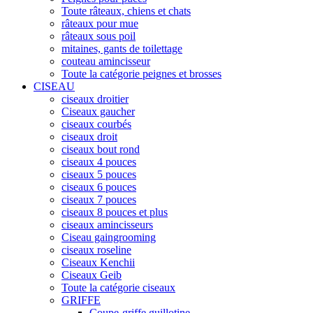
Toute râteaux, chiens et chats
râteaux pour mue
râteaux sous poil
mitaines, gants de toilettage
couteau amincisseur
Toute la catégorie peignes et brosses
CISEAU
ciseaux droitier
Ciseaux gaucher
ciseaux courbés
ciseaux droit
ciseaux bout rond
ciseaux 4 pouces
ciseaux 5 pouces
ciseaux 6 pouces
ciseaux 7 pouces
ciseaux 8 pouces et plus
ciseaux amincisseurs
Ciseau gaingrooming
ciseaux roseline
Ciseaux Kenchii
Ciseaux Geib
Toute la catégorie ciseaux
GRIFFE
Coupe-griffe guillotine