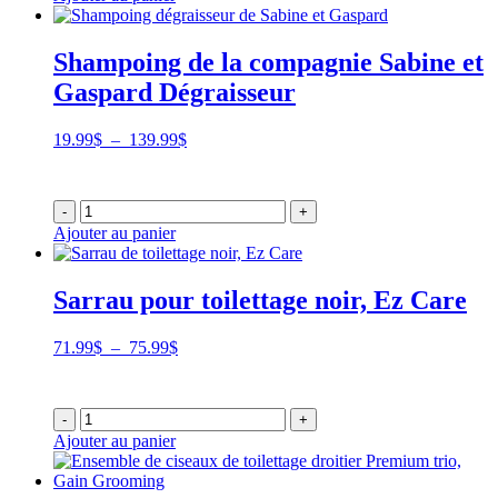
Shampoing de la compagnie Sabine et
Gaspard Dégraisseur
Plage
19.99
$
–
139.99
$
de
prix :
19.99$
-
+
à
Ajouter au panier
139.99$
Sarrau pour toilettage noir, Ez Care
Plage
71.99
$
–
75.99
$
de
prix :
71.99$
-
+
à
Ajouter au panier
75.99$