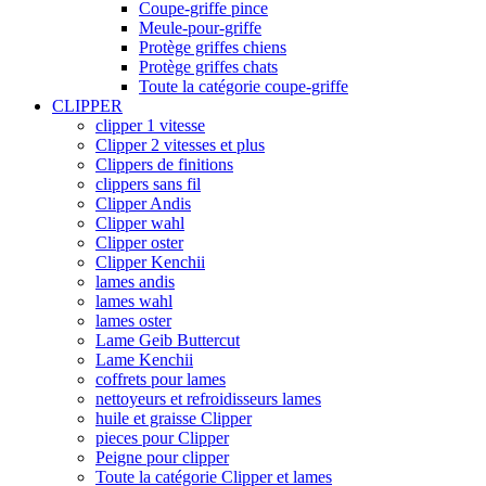
Coupe-griffe pince
Meule-pour-griffe
Protège griffes chiens
Protège griffes chats
Toute la catégorie coupe-griffe
CLIPPER
clipper 1 vitesse
Clipper 2 vitesses et plus
Clippers de finitions
clippers sans fil
Clipper Andis
Clipper wahl
Clipper oster
Clipper Kenchii
lames andis
lames wahl
lames oster
Lame Geib Buttercut
Lame Kenchii
coffrets pour lames
nettoyeurs et refroidisseurs lames
huile et graisse Clipper
pieces pour Clipper
Peigne pour clipper
Toute la catégorie Clipper et lames