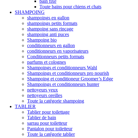
bain fixe
Toute bains pour chiens et chats
SHAMPOING
shampoings en gallon
shampoings petits formats
shampoing sans rinçage
shampoing anti puces
Shampoing bio
conditionneurs en gallon
conditionneurs en vaporisateurs
Conditionneurs petits formats
parfums et colognes
Shampoings et conditionneurs Wahl
Shampoings et conditionneurs pro nourish
Shampoing et conditioneur Groomer’s Edge
Shampoings et conditionneurs hunter
nettoyeurs yeux
nettoyeurs oreilles
Toute la catégorie shampoing
TABLIER
Tablier pour toilettage
Tablier de bain
sarrau pour toiletteur
Pantalon pour toiletteur
Toute la catégorie tablier