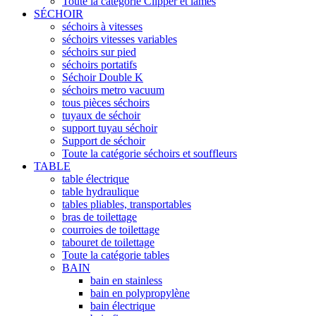
Toute la catégorie Clipper et lames
SÉCHOIR
séchoirs à vitesses
séchoirs vitesses variables
séchoirs sur pied
séchoirs portatifs
Séchoir Double K
séchoirs metro vacuum
tous pièces séchoirs
tuyaux de séchoir
support tuyau séchoir
Support de séchoir
Toute la catégorie séchoirs et souffleurs
TABLE
table électrique
table hydraulique
tables pliables, transportables
bras de toilettage
courroies de toilettage
tabouret de toilettage
Toute la catégorie tables
BAIN
bain en stainless
bain en polypropylène
bain électrique