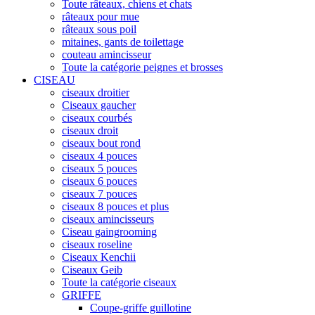
Toute râteaux, chiens et chats
râteaux pour mue
râteaux sous poil
mitaines, gants de toilettage
couteau amincisseur
Toute la catégorie peignes et brosses
CISEAU
ciseaux droitier
Ciseaux gaucher
ciseaux courbés
ciseaux droit
ciseaux bout rond
ciseaux 4 pouces
ciseaux 5 pouces
ciseaux 6 pouces
ciseaux 7 pouces
ciseaux 8 pouces et plus
ciseaux amincisseurs
Ciseau gaingrooming
ciseaux roseline
Ciseaux Kenchii
Ciseaux Geib
Toute la catégorie ciseaux
GRIFFE
Coupe-griffe guillotine