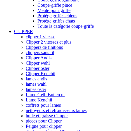
Coupe-griffe pince
Meule-pour-griffe
Protège griffes chiens
Protège griffes chats
Toute la catégorie coupe-griffe
CLIPPER
clipper 1 vitesse
Clipper 2 vitesses et plus
Clippers de finitions
clippers sans fil
Clipper Andis
Clipper wahl
Clipper oster
Clipper Kenchii
lames andis
lames wahl
lames oster
Lame Geib Buttercut
Lame Kenchii
coffrets pour lames
nettoyeurs et refroidisseurs lames
huile et graisse Clipper
pieces pour Clipper
Peigne pour clipper