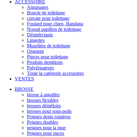
ACCESSOIRE
Aiguisages
Boucle de toilettage
cravate pour toilettage
Foulard pour chien, Bandana
Noeud papillon de toilettage
Désinfectants
Lingettes
Muselière de toilettage
Onguent
Pinces pour toilettage
Produits dentitions
Pulvérisateurs
Toute la catégorie accessoires
VENTES
BROSSE
brosse à aiguilles
brosses flexibles
brosses démêloirs
brosses pour sous-poils
Peignes dents rotatives
Peignes doubles
peignes pour la mue
Peignes pour puces