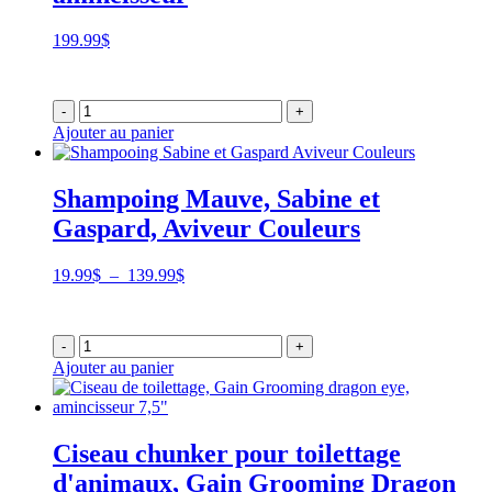
199.99
$
-
+
Ajouter au panier
Shampoing Mauve, Sabine et
Gaspard, Aviveur Couleurs
Plage
19.99
$
–
139.99
$
de
prix :
19.99$
-
+
à
Ajouter au panier
139.99$
Ciseau chunker pour toilettage
d'animaux, Gain Grooming Dragon