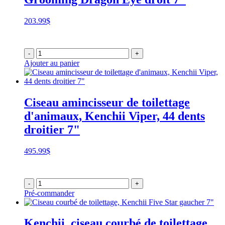
203.99
$
-
+
Ajouter au panier
Ciseau amincisseur de toilettage
d'animaux, Kenchii Viper, 44 dents
droitier 7"
495.99
$
-
+
Pré-commander
Kenchii, ciseau courbé de toilettage