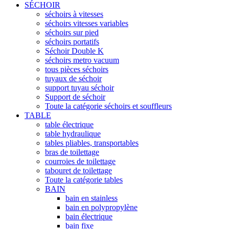
SÉCHOIR
séchoirs à vitesses
séchoirs vitesses variables
séchoirs sur pied
séchoirs portatifs
Séchoir Double K
séchoirs metro vacuum
tous pièces séchoirs
tuyaux de séchoir
support tuyau séchoir
Support de séchoir
Toute la catégorie séchoirs et souffleurs
TABLE
table électrique
table hydraulique
tables pliables, transportables
bras de toilettage
courroies de toilettage
tabouret de toilettage
Toute la catégorie tables
BAIN
bain en stainless
bain en polypropylène
bain électrique
bain fixe