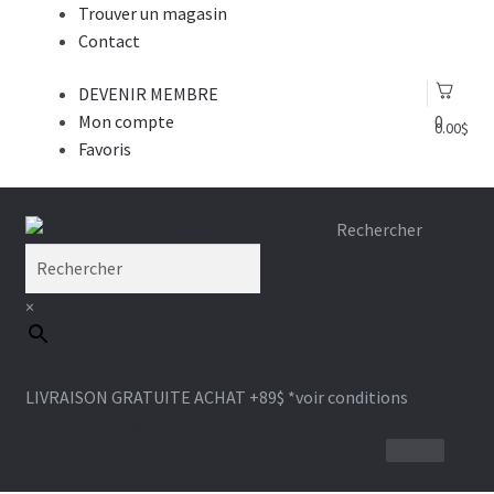
Trouver un magasin
Contact
DEVENIR MEMBRE
Mon compte
0
0.00
$
Favoris
Aller
Aller
Rechercher
à
au
la
contenu
×
navigation
LIVRAISON GRATUITE ACHAT +89$
*voir conditions
1-866-964-6289
BROSSE