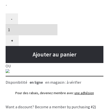
-
quantité
-
de
Ciseau
de
toilettage,
+
Gain
Grooming
Ajouter au panier
dragon
eye,
OU
droit
8"
Disponibilité
en ligne
en magasin : à vérifier
Pour des rabais, devenez membre avec
une adhésion
Want a discount? Become a member by purchasing
#2)