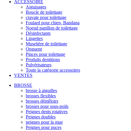
ACCESSOIRE
Aiguisages
Boucle de toilettage
cravate pour toilettage
Foulard pour chien, Bandana
Noeud papillon de toilettage
Désinfectants
Lingettes
Muselière de toilettage
Onguent
Pinces pour toilettage
Produits dentitions
Pulvérisateurs
Toute la catégorie accessoires
VENTES
BROSSE
brosse à aiguilles
brosses flexibles
brosses démêloirs
brosses pour sous-poils
Peignes dents rotatives
Peignes doubles
peignes pour la mue
Peignes pour puces