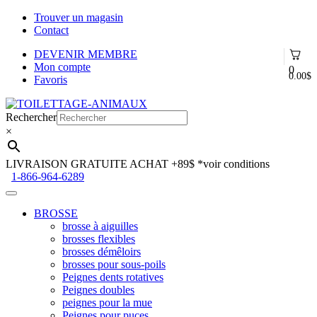
Trouver un magasin
Contact
DEVENIR MEMBRE
Mon compte
0
0.00
$
Favoris
Aller
Aller
à
au
Rechercher
la
contenu
×
navigation
LIVRAISON GRATUITE ACHAT +89$
*voir conditions
1-866-964-6289
BROSSE
brosse à aiguilles
brosses flexibles
brosses démêloirs
brosses pour sous-poils
Peignes dents rotatives
Peignes doubles
peignes pour la mue
Peignes pour puces