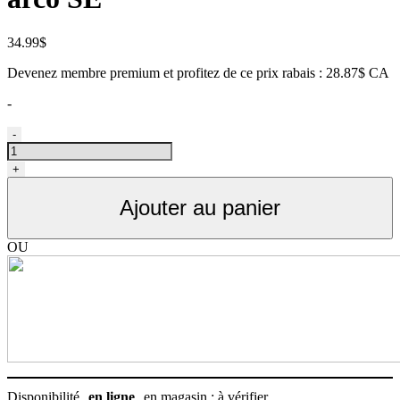
34.99
$
Devenez membre premium et profitez de ce prix rabais : 28.87$ CA
-
quantité
-
de
Wahl
+
batterie
supplémentaire
Ajouter au panier
arco
SE
OU
Disponibilité
en ligne
en magasin : à vérifier