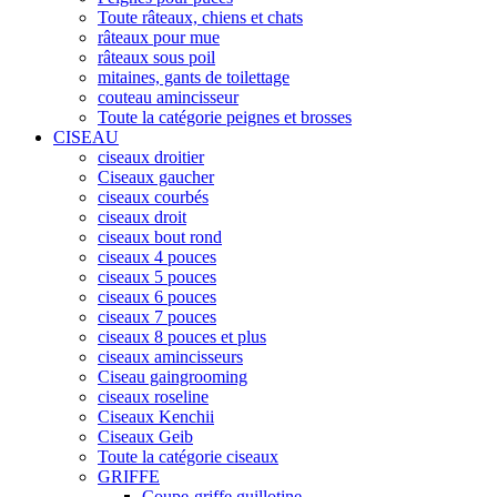
Toute râteaux, chiens et chats
râteaux pour mue
râteaux sous poil
mitaines, gants de toilettage
couteau amincisseur
Toute la catégorie peignes et brosses
CISEAU
ciseaux droitier
Ciseaux gaucher
ciseaux courbés
ciseaux droit
ciseaux bout rond
ciseaux 4 pouces
ciseaux 5 pouces
ciseaux 6 pouces
ciseaux 7 pouces
ciseaux 8 pouces et plus
ciseaux amincisseurs
Ciseau gaingrooming
ciseaux roseline
Ciseaux Kenchii
Ciseaux Geib
Toute la catégorie ciseaux
GRIFFE
Coupe-griffe guillotine