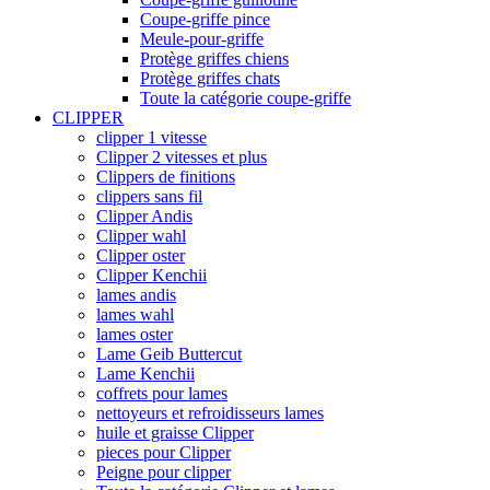
Coupe-griffe pince
Meule-pour-griffe
Protège griffes chiens
Protège griffes chats
Toute la catégorie coupe-griffe
CLIPPER
clipper 1 vitesse
Clipper 2 vitesses et plus
Clippers de finitions
clippers sans fil
Clipper Andis
Clipper wahl
Clipper oster
Clipper Kenchii
lames andis
lames wahl
lames oster
Lame Geib Buttercut
Lame Kenchii
coffrets pour lames
nettoyeurs et refroidisseurs lames
huile et graisse Clipper
pieces pour Clipper
Peigne pour clipper