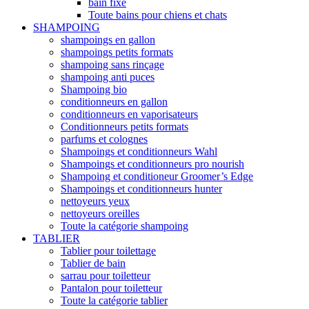
bain fixe
Toute bains pour chiens et chats
SHAMPOING
shampoings en gallon
shampoings petits formats
shampoing sans rinçage
shampoing anti puces
Shampoing bio
conditionneurs en gallon
conditionneurs en vaporisateurs
Conditionneurs petits formats
parfums et colognes
Shampoings et conditionneurs Wahl
Shampoings et conditionneurs pro nourish
Shampoing et conditioneur Groomer’s Edge
Shampoings et conditionneurs hunter
nettoyeurs yeux
nettoyeurs oreilles
Toute la catégorie shampoing
TABLIER
Tablier pour toilettage
Tablier de bain
sarrau pour toiletteur
Pantalon pour toiletteur
Toute la catégorie tablier