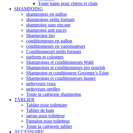
Toute bains pour chiens et chats
SHAMPOING
shampoings en gallon
shampoings petits formats
shampoing sans rinçage
shampoing anti puces
Shampoing bio
conditionneurs en gallon
conditionneurs en vaporisateurs
Conditionneurs petits formats
parfums et colognes
Shampoings et conditionneurs Wahl
Shampoings et conditionneurs pro nourish
Shampoing et conditioneur Groomer’s Edge
Shampoings et conditionneurs hunter
nettoyeurs yeux
nettoyeurs oreilles
Toute la catégorie shampoing
TABLIER
Tablier pour toilettage
Tablier de bain
sarrau pour toiletteur
Pantalon pour toiletteur
Toute la catégorie tablier
ACCESSOIRE