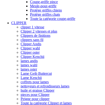
Coupe-griffe pince
Meule-pour-griffe
Protège griffes chiens
Protège griffes chats
Toute la catégorie coupe-griffe
CLIPPER
clipper 1 vitesse
Clipper 2 vitesses et plus
Clippers de finitions
clippers sans fil
Clipper Andis
Clipper wahl
Clipper oster
Clipper Kenchii
lames andis
lames wahl
lames oster
Lame Geib Buttercut
Lame Kenchii
coffrets pour lames
nettoyeurs et refroidisseurs lames
huile et graisse Clipper
pieces pour Clipper
Peigne pour clipper
Toute la catégorie Clipper et lames