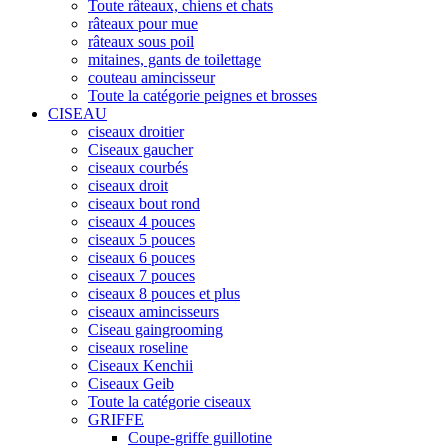
Toute râteaux, chiens et chats
râteaux pour mue
râteaux sous poil
mitaines, gants de toilettage
couteau amincisseur
Toute la catégorie peignes et brosses
CISEAU
ciseaux droitier
Ciseaux gaucher
ciseaux courbés
ciseaux droit
ciseaux bout rond
ciseaux 4 pouces
ciseaux 5 pouces
ciseaux 6 pouces
ciseaux 7 pouces
ciseaux 8 pouces et plus
ciseaux amincisseurs
Ciseau gaingrooming
ciseaux roseline
Ciseaux Kenchii
Ciseaux Geib
Toute la catégorie ciseaux
GRIFFE
Coupe-griffe guillotine