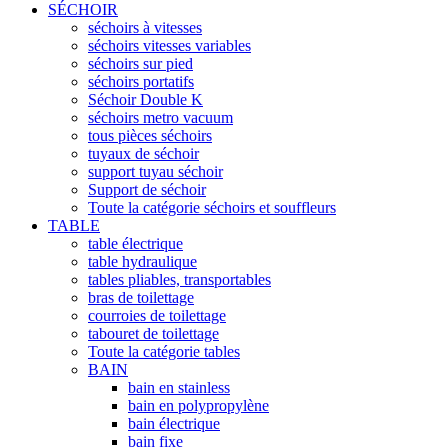
SÉCHOIR
séchoirs à vitesses
séchoirs vitesses variables
séchoirs sur pied
séchoirs portatifs
Séchoir Double K
séchoirs metro vacuum
tous pièces séchoirs
tuyaux de séchoir
support tuyau séchoir
Support de séchoir
Toute la catégorie séchoirs et souffleurs
TABLE
table électrique
table hydraulique
tables pliables, transportables
bras de toilettage
courroies de toilettage
tabouret de toilettage
Toute la catégorie tables
BAIN
bain en stainless
bain en polypropylène
bain électrique
bain fixe