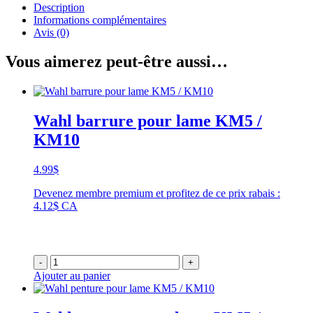
Description
Informations complémentaires
Avis (0)
Vous aimerez peut-être aussi…
Wahl barrure pour lame KM5 /
KM10
4.99
$
Devenez membre premium et profitez de ce prix rabais :
4.12$ CA
-
+
Ajouter au panier