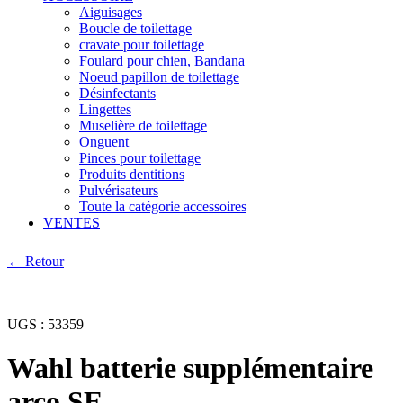
Aiguisages
Boucle de toilettage
cravate pour toilettage
Foulard pour chien, Bandana
Noeud papillon de toilettage
Désinfectants
Lingettes
Muselière de toilettage
Onguent
Pinces pour toilettage
Produits dentitions
Pulvérisateurs
Toute la catégorie accessoires
VENTES
← Retour
UGS :
53359
Wahl batterie supplémentaire
arco SE