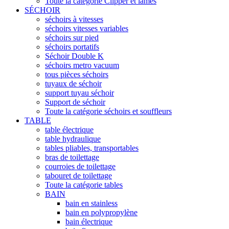
Toute la catégorie Clipper et lames
SÉCHOIR
séchoirs à vitesses
séchoirs vitesses variables
séchoirs sur pied
séchoirs portatifs
Séchoir Double K
séchoirs metro vacuum
tous pièces séchoirs
tuyaux de séchoir
support tuyau séchoir
Support de séchoir
Toute la catégorie séchoirs et souffleurs
TABLE
table électrique
table hydraulique
tables pliables, transportables
bras de toilettage
courroies de toilettage
tabouret de toilettage
Toute la catégorie tables
BAIN
bain en stainless
bain en polypropylène
bain électrique