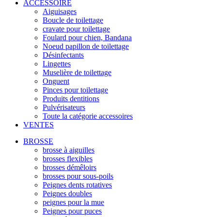
ACCESSOIRE
Aiguisages
Boucle de toilettage
cravate pour toilettage
Foulard pour chien, Bandana
Noeud papillon de toilettage
Désinfectants
Lingettes
Muselière de toilettage
Onguent
Pinces pour toilettage
Produits dentitions
Pulvérisateurs
Toute la catégorie accessoires
VENTES
BROSSE
brosse à aiguilles
brosses flexibles
brosses démêloirs
brosses pour sous-poils
Peignes dents rotatives
Peignes doubles
peignes pour la mue
Peignes pour puces