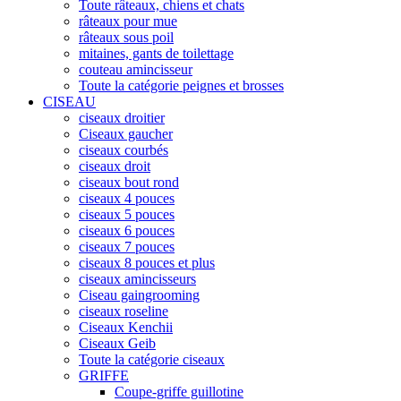
Toute râteaux, chiens et chats
râteaux pour mue
râteaux sous poil
mitaines, gants de toilettage
couteau amincisseur
Toute la catégorie peignes et brosses
CISEAU
ciseaux droitier
Ciseaux gaucher
ciseaux courbés
ciseaux droit
ciseaux bout rond
ciseaux 4 pouces
ciseaux 5 pouces
ciseaux 6 pouces
ciseaux 7 pouces
ciseaux 8 pouces et plus
ciseaux amincisseurs
Ciseau gaingrooming
ciseaux roseline
Ciseaux Kenchii
Ciseaux Geib
Toute la catégorie ciseaux
GRIFFE
Coupe-griffe guillotine