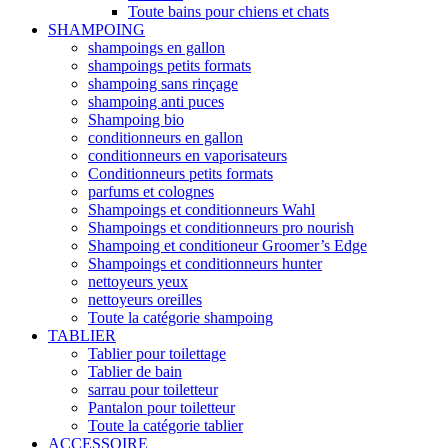
Toute bains pour chiens et chats
SHAMPOING
shampoings en gallon
shampoings petits formats
shampoing sans rinçage
shampoing anti puces
Shampoing bio
conditionneurs en gallon
conditionneurs en vaporisateurs
Conditionneurs petits formats
parfums et colognes
Shampoings et conditionneurs Wahl
Shampoings et conditionneurs pro nourish
Shampoing et conditioneur Groomer’s Edge
Shampoings et conditionneurs hunter
nettoyeurs yeux
nettoyeurs oreilles
Toute la catégorie shampoing
TABLIER
Tablier pour toilettage
Tablier de bain
sarrau pour toiletteur
Pantalon pour toiletteur
Toute la catégorie tablier
ACCESSOIRE