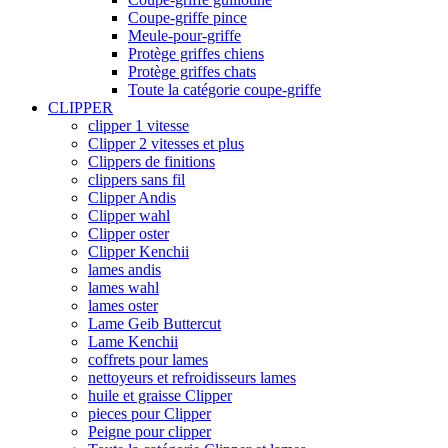
Coupe-griffe pince
Meule-pour-griffe
Protège griffes chiens
Protège griffes chats
Toute la catégorie coupe-griffe
CLIPPER
clipper 1 vitesse
Clipper 2 vitesses et plus
Clippers de finitions
clippers sans fil
Clipper Andis
Clipper wahl
Clipper oster
Clipper Kenchii
lames andis
lames wahl
lames oster
Lame Geib Buttercut
Lame Kenchii
coffrets pour lames
nettoyeurs et refroidisseurs lames
huile et graisse Clipper
pieces pour Clipper
Peigne pour clipper