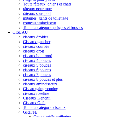
Toute râteaux, chiens et chats
râteaux pour mue
râteaux sous poil
mitaines, gants de toilettage
couteau amincisseur
Toute la catégorie peignes et brosses
CISEAU
ciseaux droitier
Ciseaux gaucher
ciseaux courbés
ciseaux droit
ciseaux bout rond
ciseaux 4 pouces
ciseaux 5 pouces
ciseaux 6 pouces
ciseaux 7 pouces
ciseaux 8 pouces et plus
ciseaux amincisseurs
Ciseau gaingrooming
ciseaux roseline
Ciseaux Kenchii
Ciseaux Geib
Toute la catégorie ciseaux
GRIFFE
Coupe-griffe guillotine