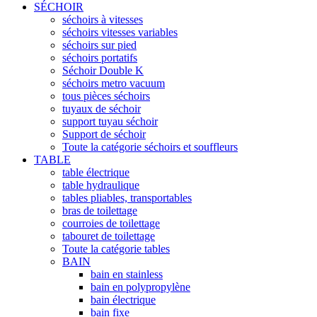
SÉCHOIR
séchoirs à vitesses
séchoirs vitesses variables
séchoirs sur pied
séchoirs portatifs
Séchoir Double K
séchoirs metro vacuum
tous pièces séchoirs
tuyaux de séchoir
support tuyau séchoir
Support de séchoir
Toute la catégorie séchoirs et souffleurs
TABLE
table électrique
table hydraulique
tables pliables, transportables
bras de toilettage
courroies de toilettage
tabouret de toilettage
Toute la catégorie tables
BAIN
bain en stainless
bain en polypropylène
bain électrique
bain fixe