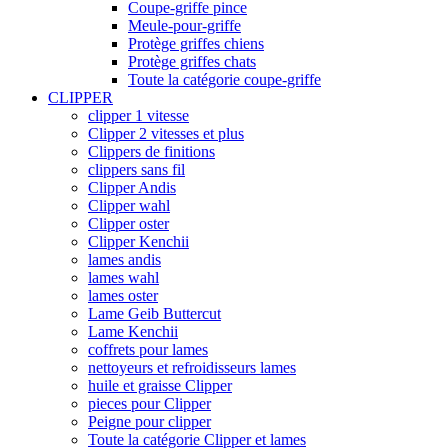
Coupe-griffe pince
Meule-pour-griffe
Protège griffes chiens
Protège griffes chats
Toute la catégorie coupe-griffe
CLIPPER
clipper 1 vitesse
Clipper 2 vitesses et plus
Clippers de finitions
clippers sans fil
Clipper Andis
Clipper wahl
Clipper oster
Clipper Kenchii
lames andis
lames wahl
lames oster
Lame Geib Buttercut
Lame Kenchii
coffrets pour lames
nettoyeurs et refroidisseurs lames
huile et graisse Clipper
pieces pour Clipper
Peigne pour clipper
Toute la catégorie Clipper et lames