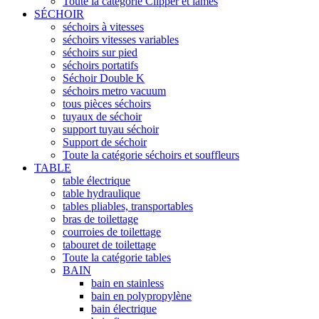
Toute la catégorie Clipper et lames
SÉCHOIR
séchoirs à vitesses
séchoirs vitesses variables
séchoirs sur pied
séchoirs portatifs
Séchoir Double K
séchoirs metro vacuum
tous pièces séchoirs
tuyaux de séchoir
support tuyau séchoir
Support de séchoir
Toute la catégorie séchoirs et souffleurs
TABLE
table électrique
table hydraulique
tables pliables, transportables
bras de toilettage
courroies de toilettage
tabouret de toilettage
Toute la catégorie tables
BAIN
bain en stainless
bain en polypropylène
bain électrique