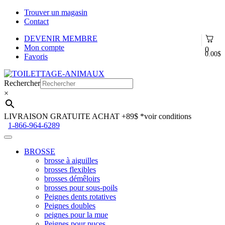
Trouver un magasin
Contact
DEVENIR MEMBRE
Mon compte
0
0.00
$
Favoris
Aller
Aller
à
au
Rechercher
la
contenu
×
navigation
LIVRAISON GRATUITE ACHAT +89$
*voir conditions
1-866-964-6289
BROSSE
brosse à aiguilles
brosses flexibles
brosses démêloirs
brosses pour sous-poils
Peignes dents rotatives
Peignes doubles
peignes pour la mue
Peignes pour puces