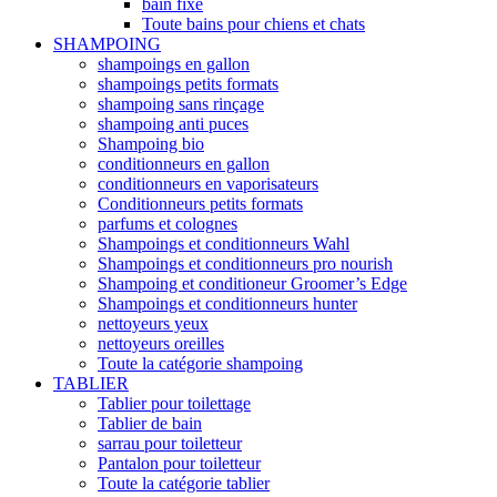
bain fixe
Toute bains pour chiens et chats
SHAMPOING
shampoings en gallon
shampoings petits formats
shampoing sans rinçage
shampoing anti puces
Shampoing bio
conditionneurs en gallon
conditionneurs en vaporisateurs
Conditionneurs petits formats
parfums et colognes
Shampoings et conditionneurs Wahl
Shampoings et conditionneurs pro nourish
Shampoing et conditioneur Groomer’s Edge
Shampoings et conditionneurs hunter
nettoyeurs yeux
nettoyeurs oreilles
Toute la catégorie shampoing
TABLIER
Tablier pour toilettage
Tablier de bain
sarrau pour toiletteur
Pantalon pour toiletteur
Toute la catégorie tablier