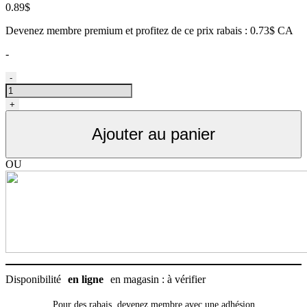
0.89
$
Devenez membre premium et profitez de ce prix rabais : 0.73$ CA
-
quantité
-
de
Andis
+
AG,
crochet
Ajouter au panier
OU
Disponibilité
en ligne
en magasin : à vérifier
Pour des rabais, devenez membre avec
une adhésion