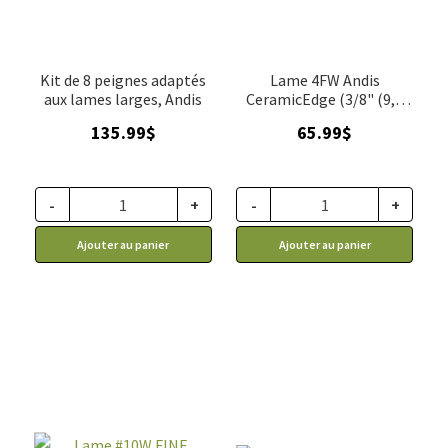
Kit de 8 peignes adaptés
Lame 4FW Andis
aux lames larges, Andis
CeramicEdge (3/8" (9,5
mm)
135.99
$
65.99
$
-
+
-
+
Ajouter au panier
Ajouter au panier