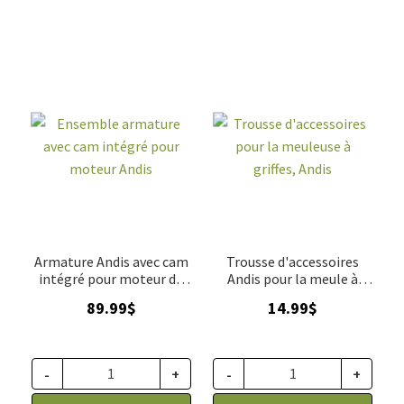
Armature Andis avec cam
Trousse d'accessoires
intégré pour moteur de
Andis pour la meule à
tondeuse AGC, AGC2, AGC
griffes
89.99
$
14.99
$
2 Super
-
+
-
+