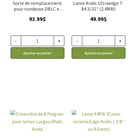
Socle de remplacement
Lame Andis Ultraedge T-
pour tondeuse DBLC et
84 3/32" (2.4MM)
DBLC-2, Andis
93.99
$
49.99
$
-
+
-
+
Ajouter au panier
Ajouter au panier