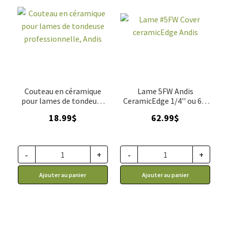
Couteau en céramique
Lame 5FW Andis
pour lames de tondeuse
CeramicEdge 1/4'' ou 6.3
professionnelle #40 et
mm
18.99
$
62.99
$
#50, Andis
-
+
-
+
Ajouter au panier
Ajouter au panier