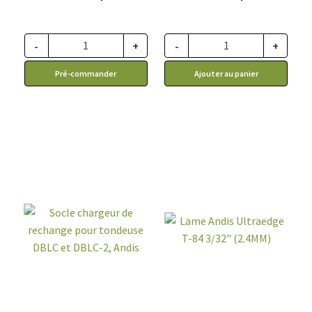
pièces
-
+
-
+
Pré-commander
Ajouter au panier