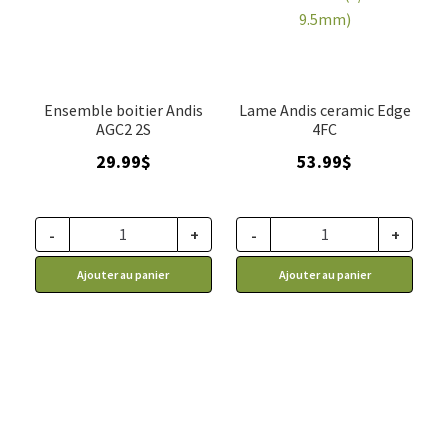
ACCESSOIRE
▼
VENTES
Ensemble boitier Andis
Lame Andis ceramic Edge
AGC2 2S
4FC
29.99
$
53.99
$
-
+
-
+
Ajouter au panier
Ajouter au panier