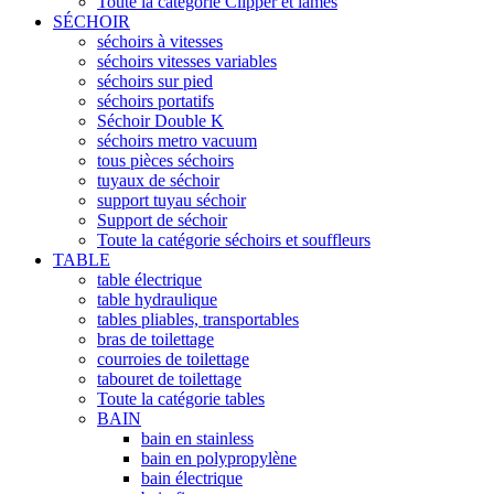
Toute la catégorie Clipper et lames
SÉCHOIR
séchoirs à vitesses
séchoirs vitesses variables
séchoirs sur pied
séchoirs portatifs
Séchoir Double K
séchoirs metro vacuum
tous pièces séchoirs
tuyaux de séchoir
support tuyau séchoir
Support de séchoir
Toute la catégorie séchoirs et souffleurs
TABLE
table électrique
table hydraulique
tables pliables, transportables
bras de toilettage
courroies de toilettage
tabouret de toilettage
Toute la catégorie tables
BAIN
bain en stainless
bain en polypropylène
bain électrique