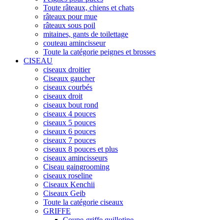
Toute râteaux, chiens et chats
râteaux pour mue
râteaux sous poil
mitaines, gants de toilettage
couteau amincisseur
Toute la catégorie peignes et brosses
CISEAU
ciseaux droitier
Ciseaux gaucher
ciseaux courbés
ciseaux droit
ciseaux bout rond
ciseaux 4 pouces
ciseaux 5 pouces
ciseaux 6 pouces
ciseaux 7 pouces
ciseaux 8 pouces et plus
ciseaux amincisseurs
Ciseau gaingrooming
ciseaux roseline
Ciseaux Kenchii
Ciseaux Geib
Toute la catégorie ciseaux
GRIFFE
Coupe-griffe guillotine