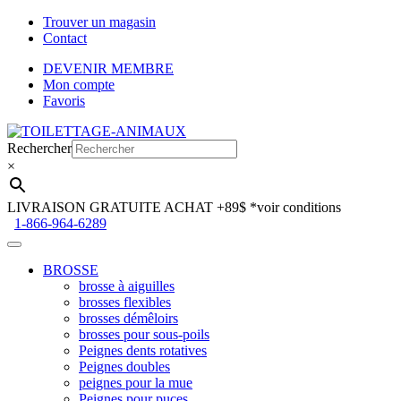
Trouver un magasin
Contact
DEVENIR MEMBRE
Mon compte
Favoris
Aller
Aller
à
au
Rechercher
la
contenu
×
navigation
LIVRAISON GRATUITE ACHAT +89$
*voir conditions
1-866-964-6289
BROSSE
brosse à aiguilles
brosses flexibles
brosses démêloirs
brosses pour sous-poils
Peignes dents rotatives
Peignes doubles
peignes pour la mue
Peignes pour puces