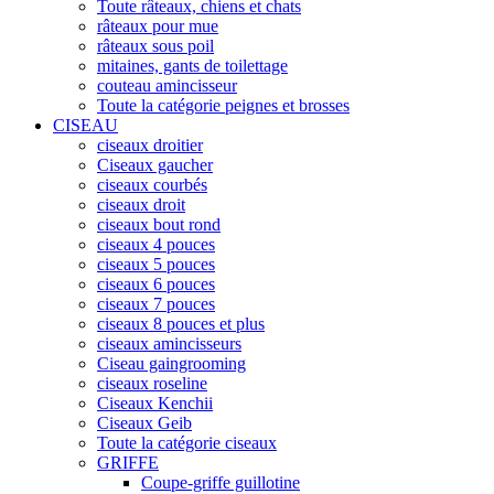
Toute râteaux, chiens et chats
râteaux pour mue
râteaux sous poil
mitaines, gants de toilettage
couteau amincisseur
Toute la catégorie peignes et brosses
CISEAU
ciseaux droitier
Ciseaux gaucher
ciseaux courbés
ciseaux droit
ciseaux bout rond
ciseaux 4 pouces
ciseaux 5 pouces
ciseaux 6 pouces
ciseaux 7 pouces
ciseaux 8 pouces et plus
ciseaux amincisseurs
Ciseau gaingrooming
ciseaux roseline
Ciseaux Kenchii
Ciseaux Geib
Toute la catégorie ciseaux
GRIFFE
Coupe-griffe guillotine