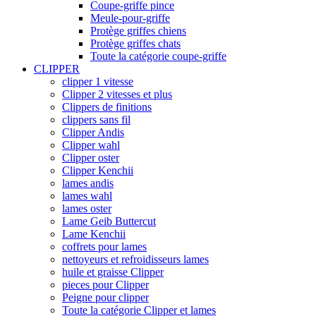
Coupe-griffe pince
Meule-pour-griffe
Protège griffes chiens
Protège griffes chats
Toute la catégorie coupe-griffe
CLIPPER
clipper 1 vitesse
Clipper 2 vitesses et plus
Clippers de finitions
clippers sans fil
Clipper Andis
Clipper wahl
Clipper oster
Clipper Kenchii
lames andis
lames wahl
lames oster
Lame Geib Buttercut
Lame Kenchii
coffrets pour lames
nettoyeurs et refroidisseurs lames
huile et graisse Clipper
pieces pour Clipper
Peigne pour clipper
Toute la catégorie Clipper et lames