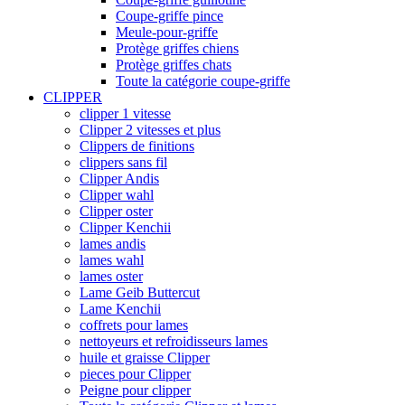
Coupe-griffe pince
Meule-pour-griffe
Protège griffes chiens
Protège griffes chats
Toute la catégorie coupe-griffe
CLIPPER
clipper 1 vitesse
Clipper 2 vitesses et plus
Clippers de finitions
clippers sans fil
Clipper Andis
Clipper wahl
Clipper oster
Clipper Kenchii
lames andis
lames wahl
lames oster
Lame Geib Buttercut
Lame Kenchii
coffrets pour lames
nettoyeurs et refroidisseurs lames
huile et graisse Clipper
pieces pour Clipper
Peigne pour clipper