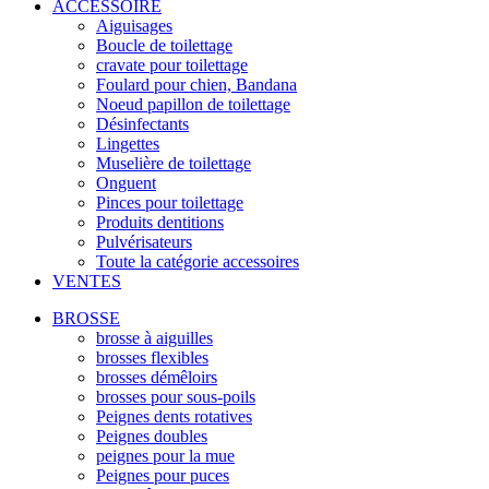
ACCESSOIRE
Aiguisages
Boucle de toilettage
cravate pour toilettage
Foulard pour chien, Bandana
Noeud papillon de toilettage
Désinfectants
Lingettes
Muselière de toilettage
Onguent
Pinces pour toilettage
Produits dentitions
Pulvérisateurs
Toute la catégorie accessoires
VENTES
BROSSE
brosse à aiguilles
brosses flexibles
brosses démêloirs
brosses pour sous-poils
Peignes dents rotatives
Peignes doubles
peignes pour la mue
Peignes pour puces