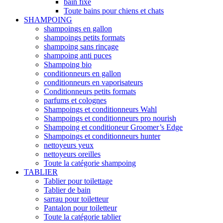
bain fixe
Toute bains pour chiens et chats
SHAMPOING
shampoings en gallon
shampoings petits formats
shampoing sans rinçage
shampoing anti puces
Shampoing bio
conditionneurs en gallon
conditionneurs en vaporisateurs
Conditionneurs petits formats
parfums et colognes
Shampoings et conditionneurs Wahl
Shampoings et conditionneurs pro nourish
Shampoing et conditioneur Groomer’s Edge
Shampoings et conditionneurs hunter
nettoyeurs yeux
nettoyeurs oreilles
Toute la catégorie shampoing
TABLIER
Tablier pour toilettage
Tablier de bain
sarrau pour toiletteur
Pantalon pour toiletteur
Toute la catégorie tablier