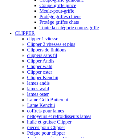
Coupe-griffe pince
Meule-pour-griffe
Protège griffes chiens
Protège griffes chats
Toute la catégorie coupe-griffe
CLIPPER
clipper 1 vitesse
Clipper 2 vitesses et plus
Clippers de finitions
clippers sans fil
Clipper Andis
Clipper wahl
Clipper oster
Clipper Kenchii
lames andis
lames wahl
lames oster
Lame Geib Buttercut
Lame Kenchii
coffrets pour lames
nettoyeurs et refroidisseurs lames
huile et graisse Clipper
pieces pour Clipper
Peigne pour clipper