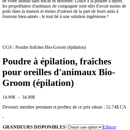
de votre animal sans tracas ni désordre. Grâce à la poudre à épiler,
les propriétaires d'animaux de compagnie sont sûrs d'avoir moins de
poils dans la maison et moins d'odeurs de la part de leurs amis à
fourrure bien-aimés - le tout lié à une solution ingénieuse !
UGS :
Poudre fraîches Bio-Groom (épilation)
Poudre à épilation, fraîches
pour oreilles d'animaux Bio-
Groom (épilation)
Plage
14.99
$
–
34.99
$
de
Devenez membre premium et profitez de ce prix rabais : 12.74$ CA
prix :
14.99$
-
à
34.99$
GRANDEURS DISPONIBLES
Effacer