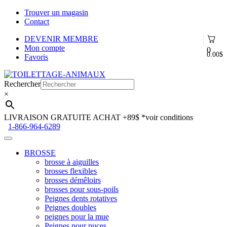
Trouver un magasin
Contact
DEVENIR MEMBRE
Mon compte
0
0.00
$
Favoris
Aller
Aller
à
au
Rechercher
la
contenu
×
navigation
LIVRAISON GRATUITE ACHAT +89$
*voir conditions
1-866-964-6289
BROSSE
brosse à aiguilles
brosses flexibles
brosses démêloirs
brosses pour sous-poils
Peignes dents rotatives
Peignes doubles
peignes pour la mue
Peignes pour puces