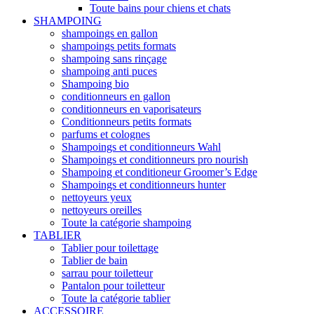
Toute bains pour chiens et chats
SHAMPOING
shampoings en gallon
shampoings petits formats
shampoing sans rinçage
shampoing anti puces
Shampoing bio
conditionneurs en gallon
conditionneurs en vaporisateurs
Conditionneurs petits formats
parfums et colognes
Shampoings et conditionneurs Wahl
Shampoings et conditionneurs pro nourish
Shampoing et conditioneur Groomer’s Edge
Shampoings et conditionneurs hunter
nettoyeurs yeux
nettoyeurs oreilles
Toute la catégorie shampoing
TABLIER
Tablier pour toilettage
Tablier de bain
sarrau pour toiletteur
Pantalon pour toiletteur
Toute la catégorie tablier
ACCESSOIRE