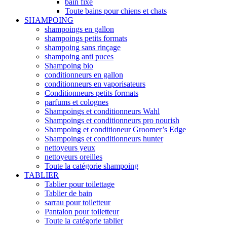
bain fixe
Toute bains pour chiens et chats
SHAMPOING
shampoings en gallon
shampoings petits formats
shampoing sans rinçage
shampoing anti puces
Shampoing bio
conditionneurs en gallon
conditionneurs en vaporisateurs
Conditionneurs petits formats
parfums et colognes
Shampoings et conditionneurs Wahl
Shampoings et conditionneurs pro nourish
Shampoing et conditioneur Groomer’s Edge
Shampoings et conditionneurs hunter
nettoyeurs yeux
nettoyeurs oreilles
Toute la catégorie shampoing
TABLIER
Tablier pour toilettage
Tablier de bain
sarrau pour toiletteur
Pantalon pour toiletteur
Toute la catégorie tablier