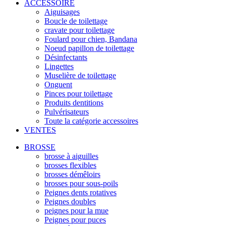
ACCESSOIRE
Aiguisages
Boucle de toilettage
cravate pour toilettage
Foulard pour chien, Bandana
Noeud papillon de toilettage
Désinfectants
Lingettes
Muselière de toilettage
Onguent
Pinces pour toilettage
Produits dentitions
Pulvérisateurs
Toute la catégorie accessoires
VENTES
BROSSE
brosse à aiguilles
brosses flexibles
brosses démêloirs
brosses pour sous-poils
Peignes dents rotatives
Peignes doubles
peignes pour la mue
Peignes pour puces