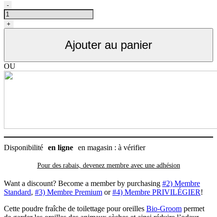
quantité
-
de
Poudre
+
fraîches
pour
Ajouter au panier
oreilles
chien
et
OU
chat
Bio-
Groom
(épilation)
Disponibilité
en ligne
en magasin : à vérifier
Pour des rabais, devenez membre avec
une adhésion
Want a discount? Become a member by purchasing
#2) Membre
Standard
,
#3) Membre Premium
or
#4) Membre PRIVILÉGIER
!
Cette poudre fraîche de toilettage pour oreilles
Bio-Groom
permet