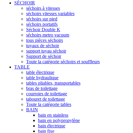
SÉCHOIR
séchoirs à vitesses
séchoirs vitesses variables
séchoirs sur pied
séchoirs portatifs
Séchoir Double K
séchoirs metro vacuum
tous pièces séchoirs
tuyaux de séchoir
support tuyau séchoir
Support de séchoir
Toute la catégorie séchoirs et souffleurs
TABLE
table électrique
table hydraulique
tables pliables, transportables
bras de toilettage
courroies de toilettage
tabouret de toilettage
Toute la catégorie tables
BAIN
bain en stainless
bain en polypropylène
bain électrique
bain fixe