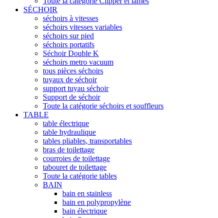
Toute la catégorie Clipper et lames
SÉCHOIR
séchoirs à vitesses
séchoirs vitesses variables
séchoirs sur pied
séchoirs portatifs
Séchoir Double K
séchoirs metro vacuum
tous pièces séchoirs
tuyaux de séchoir
support tuyau séchoir
Support de séchoir
Toute la catégorie séchoirs et souffleurs
TABLE
table électrique
table hydraulique
tables pliables, transportables
bras de toilettage
courroies de toilettage
tabouret de toilettage
Toute la catégorie tables
BAIN
bain en stainless
bain en polypropylène
bain électrique