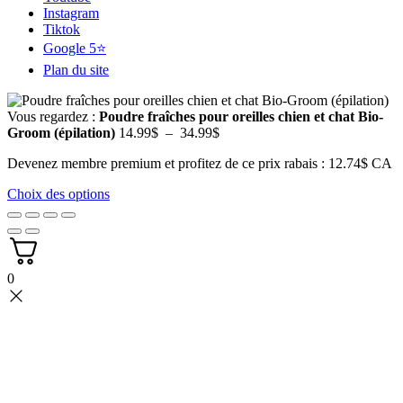
Instagram
Tiktok
Google 5⭐
Plan du site
Vous regardez :
Poudre fraîches pour oreilles chien et chat Bio-
Plage
Groom (épilation)
14.99
$
–
34.99
$
de
Devenez membre premium et profitez de ce prix rabais : 12.74$ CA
prix :
14.99$
Choix des options
à
34.99$
0