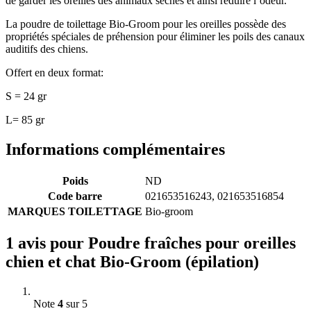
de garder les oreilles des animaux sèches et ainsi réduire l’odeur.
La poudre de toilettage Bio-Groom pour les oreilles possède des
propriétés spéciales de préhension pour éliminer les poils des canaux
auditifs des chiens.
Offert en deux format:
S = 24 gr
L= 85 gr
Informations complémentaires
Poids
ND
Code barre
021653516243, 021653516854
MARQUES TOILETTAGE
Bio-groom
1 avis pour
Poudre fraîches pour oreilles
chien et chat Bio-Groom (épilation)
Note
4
sur 5