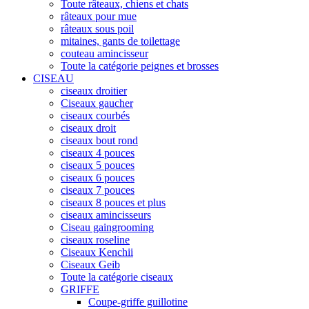
Toute râteaux, chiens et chats
râteaux pour mue
râteaux sous poil
mitaines, gants de toilettage
couteau amincisseur
Toute la catégorie peignes et brosses
CISEAU
ciseaux droitier
Ciseaux gaucher
ciseaux courbés
ciseaux droit
ciseaux bout rond
ciseaux 4 pouces
ciseaux 5 pouces
ciseaux 6 pouces
ciseaux 7 pouces
ciseaux 8 pouces et plus
ciseaux amincisseurs
Ciseau gaingrooming
ciseaux roseline
Ciseaux Kenchii
Ciseaux Geib
Toute la catégorie ciseaux
GRIFFE
Coupe-griffe guillotine