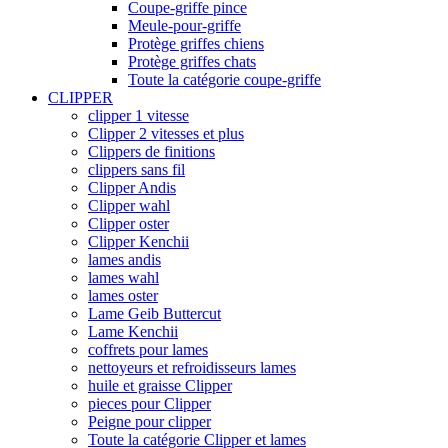
Coupe-griffe pince
Meule-pour-griffe
Protège griffes chiens
Protège griffes chats
Toute la catégorie coupe-griffe
CLIPPER
clipper 1 vitesse
Clipper 2 vitesses et plus
Clippers de finitions
clippers sans fil
Clipper Andis
Clipper wahl
Clipper oster
Clipper Kenchii
lames andis
lames wahl
lames oster
Lame Geib Buttercut
Lame Kenchii
coffrets pour lames
nettoyeurs et refroidisseurs lames
huile et graisse Clipper
pieces pour Clipper
Peigne pour clipper
Toute la catégorie Clipper et lames