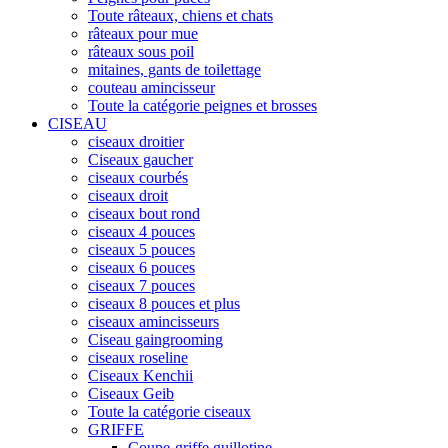
Toute râteaux, chiens et chats
râteaux pour mue
râteaux sous poil
mitaines, gants de toilettage
couteau amincisseur
Toute la catégorie peignes et brosses
CISEAU
ciseaux droitier
Ciseaux gaucher
ciseaux courbés
ciseaux droit
ciseaux bout rond
ciseaux 4 pouces
ciseaux 5 pouces
ciseaux 6 pouces
ciseaux 7 pouces
ciseaux 8 pouces et plus
ciseaux amincisseurs
Ciseau gaingrooming
ciseaux roseline
Ciseaux Kenchii
Ciseaux Geib
Toute la catégorie ciseaux
GRIFFE
Coupe-griffe guillotine