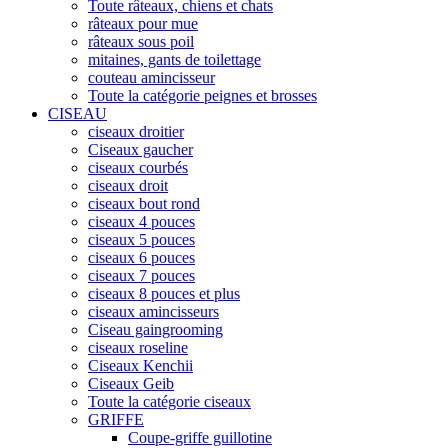
Toute râteaux, chiens et chats
râteaux pour mue
râteaux sous poil
mitaines, gants de toilettage
couteau amincisseur
Toute la catégorie peignes et brosses
CISEAU
ciseaux droitier
Ciseaux gaucher
ciseaux courbés
ciseaux droit
ciseaux bout rond
ciseaux 4 pouces
ciseaux 5 pouces
ciseaux 6 pouces
ciseaux 7 pouces
ciseaux 8 pouces et plus
ciseaux amincisseurs
Ciseau gaingrooming
ciseaux roseline
Ciseaux Kenchii
Ciseaux Geib
Toute la catégorie ciseaux
GRIFFE
Coupe-griffe guillotine