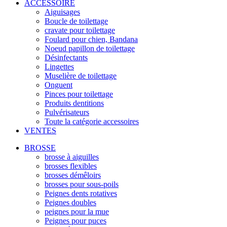
ACCESSOIRE
Aiguisages
Boucle de toilettage
cravate pour toilettage
Foulard pour chien, Bandana
Noeud papillon de toilettage
Désinfectants
Lingettes
Muselière de toilettage
Onguent
Pinces pour toilettage
Produits dentitions
Pulvérisateurs
Toute la catégorie accessoires
VENTES
BROSSE
brosse à aiguilles
brosses flexibles
brosses démêloirs
brosses pour sous-poils
Peignes dents rotatives
Peignes doubles
peignes pour la mue
Peignes pour puces