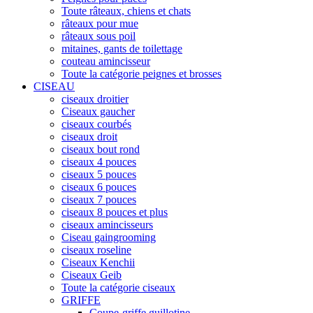
Toute râteaux, chiens et chats
râteaux pour mue
râteaux sous poil
mitaines, gants de toilettage
couteau amincisseur
Toute la catégorie peignes et brosses
CISEAU
ciseaux droitier
Ciseaux gaucher
ciseaux courbés
ciseaux droit
ciseaux bout rond
ciseaux 4 pouces
ciseaux 5 pouces
ciseaux 6 pouces
ciseaux 7 pouces
ciseaux 8 pouces et plus
ciseaux amincisseurs
Ciseau gaingrooming
ciseaux roseline
Ciseaux Kenchii
Ciseaux Geib
Toute la catégorie ciseaux
GRIFFE
Coupe-griffe guillotine