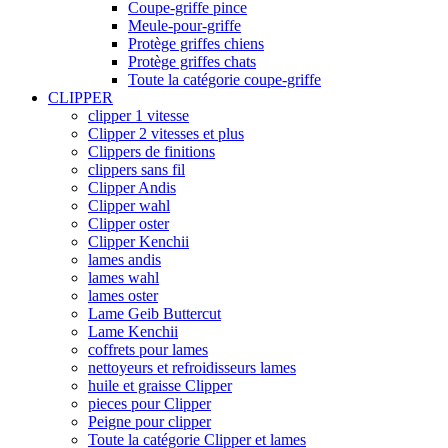
Coupe-griffe pince
Meule-pour-griffe
Protège griffes chiens
Protège griffes chats
Toute la catégorie coupe-griffe
CLIPPER
clipper 1 vitesse
Clipper 2 vitesses et plus
Clippers de finitions
clippers sans fil
Clipper Andis
Clipper wahl
Clipper oster
Clipper Kenchii
lames andis
lames wahl
lames oster
Lame Geib Buttercut
Lame Kenchii
coffrets pour lames
nettoyeurs et refroidisseurs lames
huile et graisse Clipper
pieces pour Clipper
Peigne pour clipper
Toute la catégorie Clipper et lames