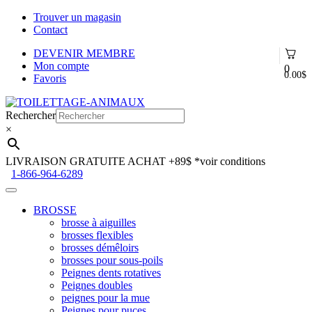
Trouver un magasin
Contact
DEVENIR MEMBRE
Mon compte
0
0.00
$
Favoris
Aller
Aller
à
au
Rechercher
la
contenu
×
navigation
LIVRAISON GRATUITE ACHAT +89$
*voir conditions
1-866-964-6289
BROSSE
brosse à aiguilles
brosses flexibles
brosses démêloirs
brosses pour sous-poils
Peignes dents rotatives
Peignes doubles
peignes pour la mue
Peignes pour puces