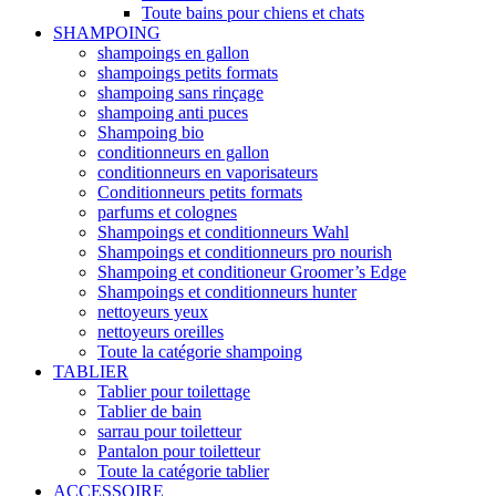
Toute bains pour chiens et chats
SHAMPOING
shampoings en gallon
shampoings petits formats
shampoing sans rinçage
shampoing anti puces
Shampoing bio
conditionneurs en gallon
conditionneurs en vaporisateurs
Conditionneurs petits formats
parfums et colognes
Shampoings et conditionneurs Wahl
Shampoings et conditionneurs pro nourish
Shampoing et conditioneur Groomer’s Edge
Shampoings et conditionneurs hunter
nettoyeurs yeux
nettoyeurs oreilles
Toute la catégorie shampoing
TABLIER
Tablier pour toilettage
Tablier de bain
sarrau pour toiletteur
Pantalon pour toiletteur
Toute la catégorie tablier
ACCESSOIRE