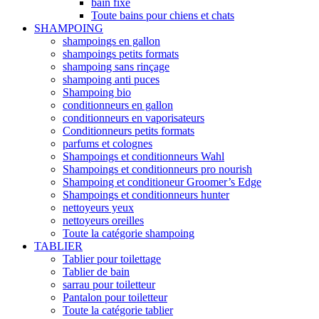
bain fixe
Toute bains pour chiens et chats
SHAMPOING
shampoings en gallon
shampoings petits formats
shampoing sans rinçage
shampoing anti puces
Shampoing bio
conditionneurs en gallon
conditionneurs en vaporisateurs
Conditionneurs petits formats
parfums et colognes
Shampoings et conditionneurs Wahl
Shampoings et conditionneurs pro nourish
Shampoing et conditioneur Groomer’s Edge
Shampoings et conditionneurs hunter
nettoyeurs yeux
nettoyeurs oreilles
Toute la catégorie shampoing
TABLIER
Tablier pour toilettage
Tablier de bain
sarrau pour toiletteur
Pantalon pour toiletteur
Toute la catégorie tablier