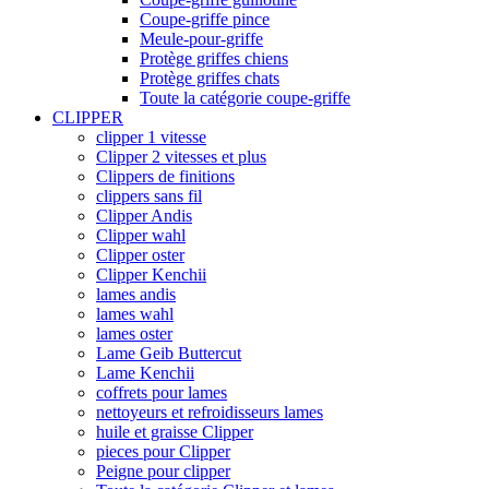
Coupe-griffe pince
Meule-pour-griffe
Protège griffes chiens
Protège griffes chats
Toute la catégorie coupe-griffe
CLIPPER
clipper 1 vitesse
Clipper 2 vitesses et plus
Clippers de finitions
clippers sans fil
Clipper Andis
Clipper wahl
Clipper oster
Clipper Kenchii
lames andis
lames wahl
lames oster
Lame Geib Buttercut
Lame Kenchii
coffrets pour lames
nettoyeurs et refroidisseurs lames
huile et graisse Clipper
pieces pour Clipper
Peigne pour clipper