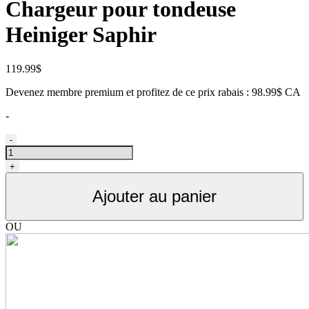
Chargeur pour tondeuse
Heiniger Saphir
119.99
$
Devenez membre premium et profitez de ce prix rabais : 98.99$ CA
-
quantité
-
de
Chargeur
+
tondeuse
Heiniger
Ajouter au panier
Saphir
OU