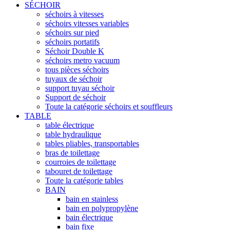
SÉCHOIR
séchoirs à vitesses
séchoirs vitesses variables
séchoirs sur pied
séchoirs portatifs
Séchoir Double K
séchoirs metro vacuum
tous pièces séchoirs
tuyaux de séchoir
support tuyau séchoir
Support de séchoir
Toute la catégorie séchoirs et souffleurs
TABLE
table électrique
table hydraulique
tables pliables, transportables
bras de toilettage
courroies de toilettage
tabouret de toilettage
Toute la catégorie tables
BAIN
bain en stainless
bain en polypropylène
bain électrique
bain fixe