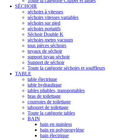
Toute la catégorie Clipper et lames
SÉCHOIR
séchoirs à vitesses
séchoirs vitesses variables
séchoirs sur pied
séchoirs portatifs
Séchoir Double K
séchoirs metro vacuum
tous pièces séchoirs
tuyaux de séchoir
support tuyau séchoir
Support de séchoir
Toute la catégorie séchoirs et souffleurs
TABLE
table électrique
table hydraulique
tables pliables, transportables
bras de toilettage
courroies de toilettage
tabouret de toilettage
Toute la catégorie tables
BAIN
bain en stainless
bain en polypropylène
bain électrique