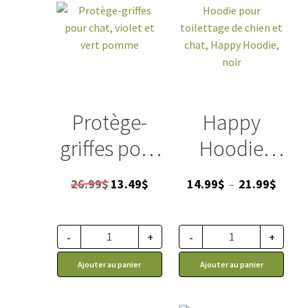
ACCESSOIRE
VENTES
Protège-
Happy
griffes pour
Hoodie
chat, vert et
pour
Le
Le
Plage
26.99
$
13.49
$
14.99
$
21.99
$
–
ultra violet
toilettage,
prix
prix
de
initial
actuel
prix :
col tube
était :
est :
14.99$
-
+
-
+
pour chien
26.99$.
13.49$.
à
Ajouter au panier
Ajouter au panier
21.99$
et chat,
Happy