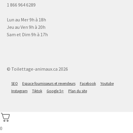
1 866 964 6289
Lun au Mer 9h à 18h
Jeu au Ven 9h à 20h
Sam et Dim 9h à 17h
© Toilettage-animaux.ca 2026
SEO
Espace fournisseurs et revendeurs
Facebook
Youtube
Instagram
Tiktok
Google 5⭐
Plan du site
0