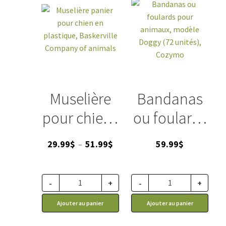
Hoodie,
noir
Muselière
Bandanas
pour chiens
ou foulards
panier en
pour
Plage
29.99
$
51.99
$
59.99
$
–
plastique,
animaux,
de
prix :
Baskerville
modèle
29.99$
-
+
-
+
Company
Doggy (72
à
Ajouter au panier
Ajouter au panier
51.99$
of animals
unités),