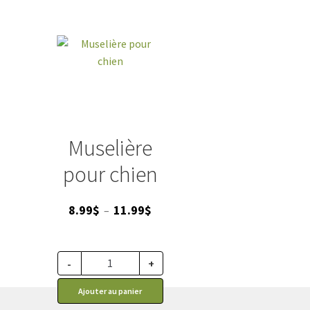
Cozymo
Muselière
pour chien
Plage
8.99
$
11.99
$
–
de
prix :
8.99$
-
+
à
Ajouter au panier
11.99$