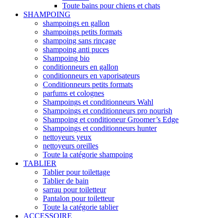
Toute bains pour chiens et chats
SHAMPOING
shampoings en gallon
shampoings petits formats
shampoing sans rinçage
shampoing anti puces
Shampoing bio
conditionneurs en gallon
conditionneurs en vaporisateurs
Conditionneurs petits formats
parfums et colognes
Shampoings et conditionneurs Wahl
Shampoings et conditionneurs pro nourish
Shampoing et conditioneur Groomer’s Edge
Shampoings et conditionneurs hunter
nettoyeurs yeux
nettoyeurs oreilles
Toute la catégorie shampoing
TABLIER
Tablier pour toilettage
Tablier de bain
sarrau pour toiletteur
Pantalon pour toiletteur
Toute la catégorie tablier
ACCESSOIRE