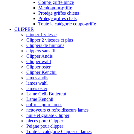
Coupe-griffe pince
Meule-pour-griffe
Protège griffes chiens
Protège griffes chats
Toute la catégorie coupe-griffe
CLIPPER
clipper 1 vitesse
Clipper 2 vitesses et plus
Clippers de finitions
clippers sans fil
Clipper Andis
Clipper wahl
Clipper oster
Clipper Kenchii
lames andis
lames wahl
lames oster
Lame Geib Buttercut
Lame Kenchii
coffrets pour lames
nettoyeurs et refroidisseurs lames
huile et graisse Clipper
pieces pour Clipper
Peigne pour clipper
Toute la catégorie Clipper et lames