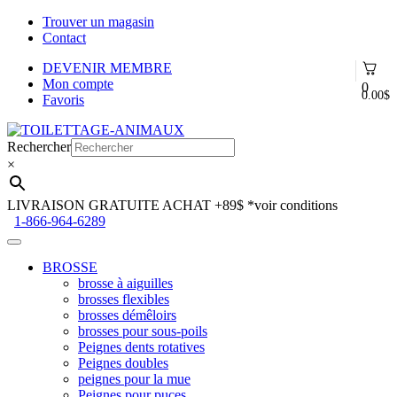
Trouver un magasin
Contact
DEVENIR MEMBRE
Mon compte
0
0.00
$
Favoris
Aller
Aller
à
au
Rechercher
la
contenu
×
navigation
LIVRAISON GRATUITE ACHAT +89$
*voir conditions
1-866-964-6289
BROSSE
brosse à aiguilles
brosses flexibles
brosses démêloirs
brosses pour sous-poils
Peignes dents rotatives
Peignes doubles
peignes pour la mue
Peignes pour puces