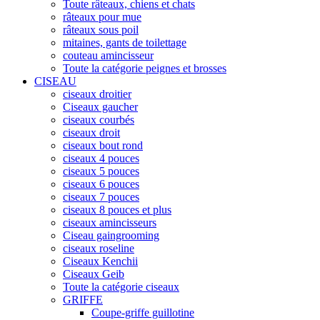
Toute râteaux, chiens et chats
râteaux pour mue
râteaux sous poil
mitaines, gants de toilettage
couteau amincisseur
Toute la catégorie peignes et brosses
CISEAU
ciseaux droitier
Ciseaux gaucher
ciseaux courbés
ciseaux droit
ciseaux bout rond
ciseaux 4 pouces
ciseaux 5 pouces
ciseaux 6 pouces
ciseaux 7 pouces
ciseaux 8 pouces et plus
ciseaux amincisseurs
Ciseau gaingrooming
ciseaux roseline
Ciseaux Kenchii
Ciseaux Geib
Toute la catégorie ciseaux
GRIFFE
Coupe-griffe guillotine