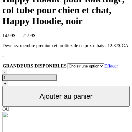
col tube pour chien et chat,
Happy Hoodie, noir
Plage
14.99
$
–
21.99
$
de
Devenez membre premium et profitez de ce prix rabais : 12.37$ CA
prix :
14.99$
-
à
21.99$
GRANDEURS DISPONIBLES
Effacer
quantité
-
de
Col
+
tube
Happy
Ajouter au panier
Hoodie
pour
toilettage
OU
de
chien
et
chat,