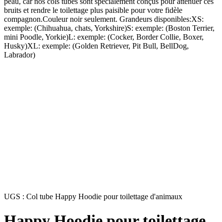
peau, car nos cols tubes sont spécialement conçus pour atténuer ces
bruits et rendre le toilettage plus paisible pour votre fidèle
compagnon.Couleur noir seulement. Grandeurs disponibles:XS:
exemple: (Chihuahua, chats, Yorkshire)S: exemple: (Boston Terrier,
mini Poodle, Yorkie)L: exemple: (Cocker, Border Collie, Boxer,
Husky)XL: exemple: (Golden Retriever, Pit Bull, BellDog,
Labrador)
UGS :
Col tube Happy Hoodie pour toilettage d'animaux
Happy Hoodie pour toilettage,