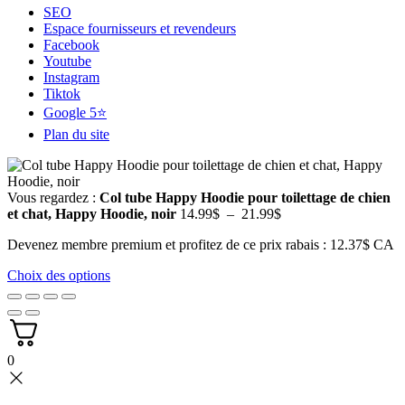
SEO
Espace fournisseurs et revendeurs
Facebook
Youtube
Instagram
Tiktok
Google 5⭐
Plan du site
Vous regardez :
Col tube Happy Hoodie pour toilettage de chien
Plage
et chat, Happy Hoodie, noir
14.99
$
–
21.99
$
de
Devenez membre premium et profitez de ce prix rabais : 12.37$ CA
prix :
14.99$
Choix des options
à
21.99$
0