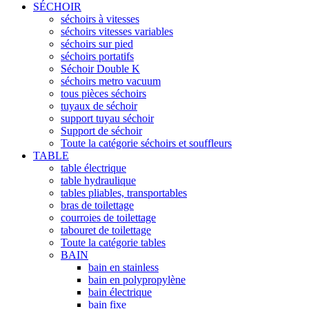
SÉCHOIR
séchoirs à vitesses
séchoirs vitesses variables
séchoirs sur pied
séchoirs portatifs
Séchoir Double K
séchoirs metro vacuum
tous pièces séchoirs
tuyaux de séchoir
support tuyau séchoir
Support de séchoir
Toute la catégorie séchoirs et souffleurs
TABLE
table électrique
table hydraulique
tables pliables, transportables
bras de toilettage
courroies de toilettage
tabouret de toilettage
Toute la catégorie tables
BAIN
bain en stainless
bain en polypropylène
bain électrique
bain fixe