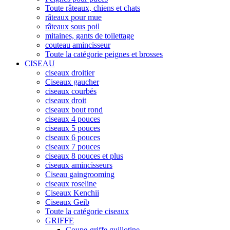
Toute râteaux, chiens et chats
râteaux pour mue
râteaux sous poil
mitaines, gants de toilettage
couteau amincisseur
Toute la catégorie peignes et brosses
CISEAU
ciseaux droitier
Ciseaux gaucher
ciseaux courbés
ciseaux droit
ciseaux bout rond
ciseaux 4 pouces
ciseaux 5 pouces
ciseaux 6 pouces
ciseaux 7 pouces
ciseaux 8 pouces et plus
ciseaux amincisseurs
Ciseau gaingrooming
ciseaux roseline
Ciseaux Kenchii
Ciseaux Geib
Toute la catégorie ciseaux
GRIFFE
Coupe-griffe guillotine