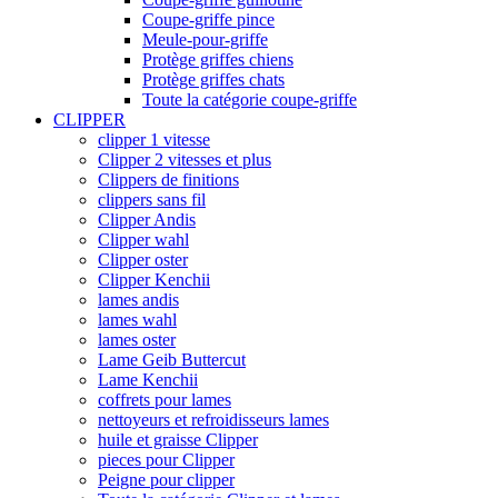
Coupe-griffe pince
Meule-pour-griffe
Protège griffes chiens
Protège griffes chats
Toute la catégorie coupe-griffe
CLIPPER
clipper 1 vitesse
Clipper 2 vitesses et plus
Clippers de finitions
clippers sans fil
Clipper Andis
Clipper wahl
Clipper oster
Clipper Kenchii
lames andis
lames wahl
lames oster
Lame Geib Buttercut
Lame Kenchii
coffrets pour lames
nettoyeurs et refroidisseurs lames
huile et graisse Clipper
pieces pour Clipper
Peigne pour clipper