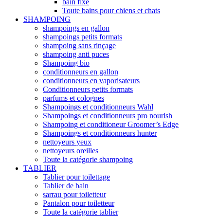
bain fixe
Toute bains pour chiens et chats
SHAMPOING
shampoings en gallon
shampoings petits formats
shampoing sans rinçage
shampoing anti puces
Shampoing bio
conditionneurs en gallon
conditionneurs en vaporisateurs
Conditionneurs petits formats
parfums et colognes
Shampoings et conditionneurs Wahl
Shampoings et conditionneurs pro nourish
Shampoing et conditioneur Groomer’s Edge
Shampoings et conditionneurs hunter
nettoyeurs yeux
nettoyeurs oreilles
Toute la catégorie shampoing
TABLIER
Tablier pour toilettage
Tablier de bain
sarrau pour toiletteur
Pantalon pour toiletteur
Toute la catégorie tablier