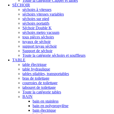
Toute la catégorie Clipper et lames
SÉCHOIR
séchoirs à vitesses
séchoirs vitesses variables
séchoirs sur pied
séchoirs portatifs
Séchoir Double K
séchoirs metro vacuum
tous pièces séchoirs
tuyaux de séchoir
support tuyau séchoir
Support de séchoir
Toute la catégorie séchoirs et souffleurs
TABLE
table électrique
table hydraulique
tables pliables, transportables
bras de toilettage
courroies de toilettage
tabouret de toilettage
Toute la catégorie tables
BAIN
bain en stainless
bain en polypropylène
bain électrique