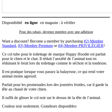
Happy
Hoodie,
noir
Disponibilité
en ligne
en magasin : à vérifier
Pour des rabais, devenez membre avec
une adhésion
Want a discount? Become a member by purchasing
#2) Membre
Standard
,
#3) Membre Premium
or
#4) Membre PRIVILÉGIER
!
Ce col tube pour le toilettage de marque Happy Hoodie est parfait
pour le chien et le chat. Il réduit l’anxiété de l’animal tout en
réduisant le bruit lors du toilettage comme le séchoir et la tondeuse.
Il est pratique lorsque vous passez la balayeuse, ce qui rend votre
animal moins agressif.
Parfait pour les promenades lors des journées froides, car il garde la
tête au chaud de votre chien.
Il suffit de glisser le col noir sur le dessus de la tête de l’animal.
Couleur noir seulement. Grandeurs disponibles: