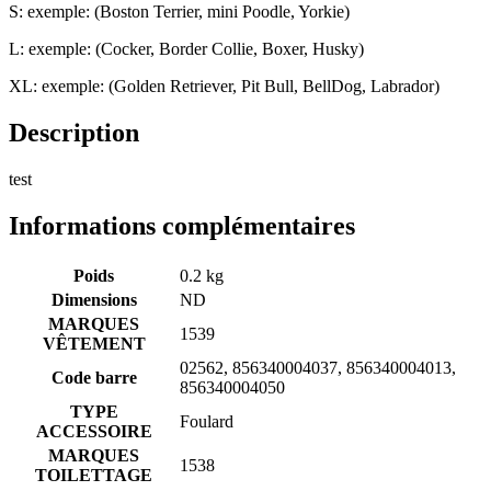
S: exemple: (Boston Terrier, mini Poodle, Yorkie)
L: exemple: (Cocker, Border Collie, Boxer, Husky)
XL: exemple: (Golden Retriever, Pit Bull, BellDog, Labrador)
Description
test
Informations complémentaires
Poids
0.2 kg
Dimensions
ND
MARQUES
1539
VÊTEMENT
02562, 856340004037, 856340004013,
Code barre
856340004050
TYPE
Foulard
ACCESSOIRE
MARQUES
1538
TOILETTAGE