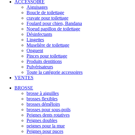
ACCESSOIRE
Aiguisages
Boucle de toilettage
cravate pour toilettage
Foulard pour chien, Bandana
Noeud papillon de toilettage
Désinfectants
Lingettes
Muselière de toilettage
Onguent
Pinces pour toilettage
Produits dentitions
Pulvérisateurs
Toute la catégorie accessoires
VENTES
BROSSE
brosse à aiguilles
brosses flexibles
brosses démêloirs
brosses pour sous-poils
Peignes dents rotatives
Peignes doubles
peignes pour la mue
Peignes pour puces