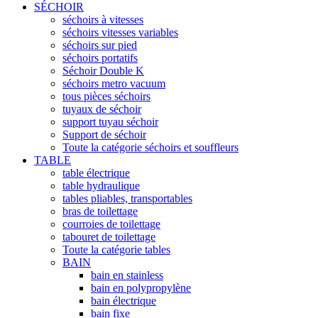
SÉCHOIR
séchoirs à vitesses
séchoirs vitesses variables
séchoirs sur pied
séchoirs portatifs
Séchoir Double K
séchoirs metro vacuum
tous pièces séchoirs
tuyaux de séchoir
support tuyau séchoir
Support de séchoir
Toute la catégorie séchoirs et souffleurs
TABLE
table électrique
table hydraulique
tables pliables, transportables
bras de toilettage
courroies de toilettage
tabouret de toilettage
Toute la catégorie tables
BAIN
bain en stainless
bain en polypropylène
bain électrique
bain fixe