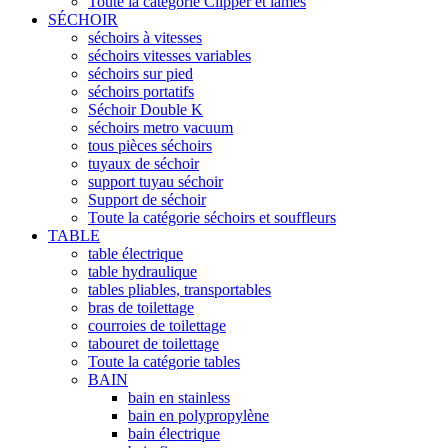
Toute la catégorie Clipper et lames
SÉCHOIR
séchoirs à vitesses
séchoirs vitesses variables
séchoirs sur pied
séchoirs portatifs
Séchoir Double K
séchoirs metro vacuum
tous pièces séchoirs
tuyaux de séchoir
support tuyau séchoir
Support de séchoir
Toute la catégorie séchoirs et souffleurs
TABLE
table électrique
table hydraulique
tables pliables, transportables
bras de toilettage
courroies de toilettage
tabouret de toilettage
Toute la catégorie tables
BAIN
bain en stainless
bain en polypropylène
bain électrique