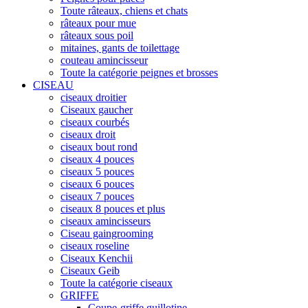
Toute râteaux, chiens et chats
râteaux pour mue
râteaux sous poil
mitaines, gants de toilettage
couteau amincisseur
Toute la catégorie peignes et brosses
CISEAU
ciseaux droitier
Ciseaux gaucher
ciseaux courbés
ciseaux droit
ciseaux bout rond
ciseaux 4 pouces
ciseaux 5 pouces
ciseaux 6 pouces
ciseaux 7 pouces
ciseaux 8 pouces et plus
ciseaux amincisseurs
Ciseau gaingrooming
ciseaux roseline
Ciseaux Kenchii
Ciseaux Geib
Toute la catégorie ciseaux
GRIFFE
Coupe-griffe guillotine