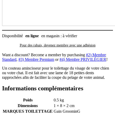
dents,
Gain
Grooming
Disponibilité
en ligne
en magasin : à vérifier
Pour des rabais, devenez membre avec
une adhésion
Want a discount? Become a member by purchasing
#2) Membre
Standard
,
#3) Membre Premium
or
#4) Membre PRIVILÉGIER
!
Un couteau amincisseur pour le toilettage du visage de votre chien
ou votre chat. Il est fait avec une lame de 18 petites dents
rapprochées afin de faciliter la coupe du pelage de votre animal.
Informations complémentaires
Poids
0.5 kg
Dimensions
1 × 8 × 2 cm
MARQUES TOILETTAGE
Gain GroominG