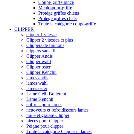
Coupe-griffe pince
Meule-pour-griffe
Protège griffes chiens
Protège griffes chats
Toute la catégorie coupe-griffe
CLIPPER
clipper 1 vitesse
Clipper 2 vitesses et plus
Clippers de finitions
clippers sans fil
Clipper Andis
Clipper wahl
Clipper oster
Clipper Kenchii
lames andis
lames wahl
lames oster
Lame Geib Buttercut
Lame Kenchii
coffrets pour lames
nettoyeurs et refroidisseurs lames
huile et graisse Clipper
pieces pour Clipper
Peigne pour clipper
Toute la catégorie Clipper et lames