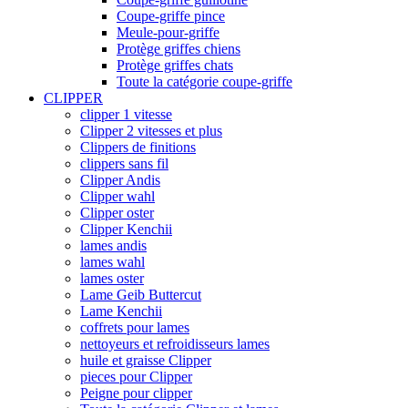
Coupe-griffe pince
Meule-pour-griffe
Protège griffes chiens
Protège griffes chats
Toute la catégorie coupe-griffe
CLIPPER
clipper 1 vitesse
Clipper 2 vitesses et plus
Clippers de finitions
clippers sans fil
Clipper Andis
Clipper wahl
Clipper oster
Clipper Kenchii
lames andis
lames wahl
lames oster
Lame Geib Buttercut
Lame Kenchii
coffrets pour lames
nettoyeurs et refroidisseurs lames
huile et graisse Clipper
pieces pour Clipper
Peigne pour clipper