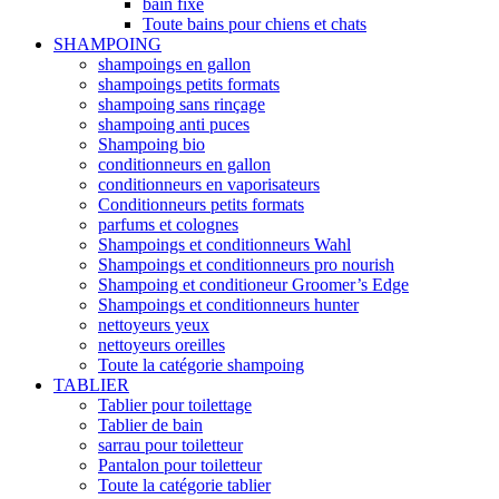
bain fixe
Toute bains pour chiens et chats
SHAMPOING
shampoings en gallon
shampoings petits formats
shampoing sans rinçage
shampoing anti puces
Shampoing bio
conditionneurs en gallon
conditionneurs en vaporisateurs
Conditionneurs petits formats
parfums et colognes
Shampoings et conditionneurs Wahl
Shampoings et conditionneurs pro nourish
Shampoing et conditioneur Groomer’s Edge
Shampoings et conditionneurs hunter
nettoyeurs yeux
nettoyeurs oreilles
Toute la catégorie shampoing
TABLIER
Tablier pour toilettage
Tablier de bain
sarrau pour toiletteur
Pantalon pour toiletteur
Toute la catégorie tablier