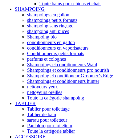
Toute bains pour chiens et chats
SHAMPOING
shampoings en gallon
shampoings petits formats
shampoing sans rinçage
shampoing anti puces
Shampoing bio
conditionneurs en gallon
conditionneurs en vaporisateurs
Conditionneurs petits formats
parfums et colognes
Shampoings et conditionneurs Wahl
Shampoings et conditionneurs pro nourish
Shampoing et conditioneur Groomer’s Edge
Shampoings et conditionneurs hunter
nettoyeurs yeux
nettoyeurs oreilles
Toute la catégorie shampoing
TABLIER
Tablier pour toilettage
Tablier de bain
sarrau pour toiletteur
Pantalon pour toiletteur
Toute la catégorie tablier
ACCESSOIRE