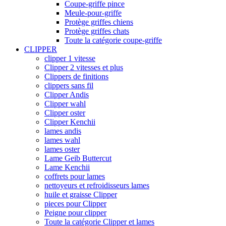
Coupe-griffe pince
Meule-pour-griffe
Protège griffes chiens
Protège griffes chats
Toute la catégorie coupe-griffe
CLIPPER
clipper 1 vitesse
Clipper 2 vitesses et plus
Clippers de finitions
clippers sans fil
Clipper Andis
Clipper wahl
Clipper oster
Clipper Kenchii
lames andis
lames wahl
lames oster
Lame Geib Buttercut
Lame Kenchii
coffrets pour lames
nettoyeurs et refroidisseurs lames
huile et graisse Clipper
pieces pour Clipper
Peigne pour clipper
Toute la catégorie Clipper et lames