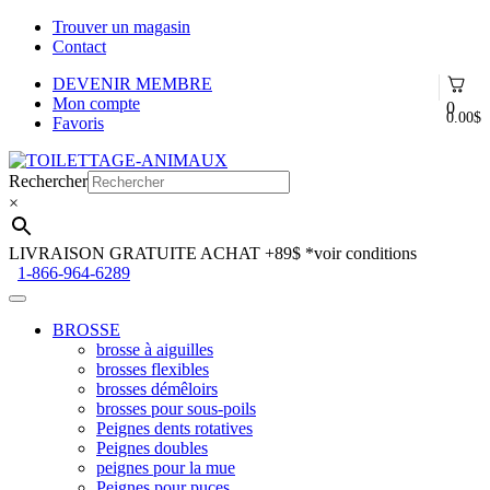
Trouver un magasin
Contact
DEVENIR MEMBRE
Mon compte
0
0.00
$
Favoris
Aller
Aller
à
au
Rechercher
la
contenu
×
navigation
LIVRAISON GRATUITE ACHAT +89$
*voir conditions
1-866-964-6289
BROSSE
brosse à aiguilles
brosses flexibles
brosses démêloirs
brosses pour sous-poils
Peignes dents rotatives
Peignes doubles
peignes pour la mue
Peignes pour puces