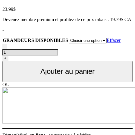
23.99
$
Devenez membre premium et profitez de ce prix rabais : 19.79$ CA
-
GRANDEURS DISPONIBLES
Effacer
quantité
-
de
Ensemble
+
d'entretien
des
Ajouter au panier
dents
pour
animaux,
OU
Tropiclean