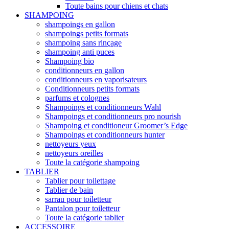
Toute bains pour chiens et chats
SHAMPOING
shampoings en gallon
shampoings petits formats
shampoing sans rinçage
shampoing anti puces
Shampoing bio
conditionneurs en gallon
conditionneurs en vaporisateurs
Conditionneurs petits formats
parfums et colognes
Shampoings et conditionneurs Wahl
Shampoings et conditionneurs pro nourish
Shampoing et conditioneur Groomer’s Edge
Shampoings et conditionneurs hunter
nettoyeurs yeux
nettoyeurs oreilles
Toute la catégorie shampoing
TABLIER
Tablier pour toilettage
Tablier de bain
sarrau pour toiletteur
Pantalon pour toiletteur
Toute la catégorie tablier
ACCESSOIRE