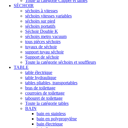
Toute la catégorie Clipper et lames
SÉCHOIR
séchoirs à vitesses
séchoirs vitesses variables
séchoirs sur pied
séchoirs portatifs
Séchoir Double K
séchoirs metro vacuum
tous pièces séchoirs
tuyaux de séchoir
support tuyau séchoir
Support de séchoir
Toute la catégorie séchoirs et souffleurs
TABLE
table électrique
table hydraulique
tables pliables, transportables
bras de toilettage
courroies de toilettage
tabouret de toilettage
Toute la catégorie tables
BAIN
bain en stainless
bain en polypropylène
bain électrique