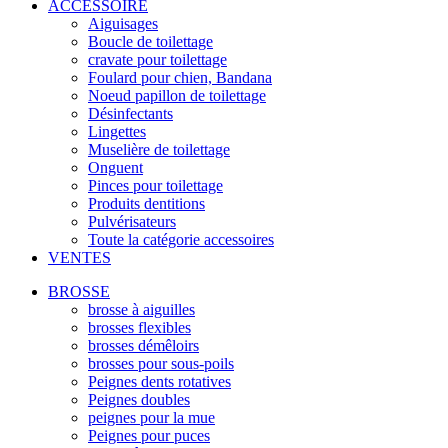
ACCESSOIRE
Aiguisages
Boucle de toilettage
cravate pour toilettage
Foulard pour chien, Bandana
Noeud papillon de toilettage
Désinfectants
Lingettes
Muselière de toilettage
Onguent
Pinces pour toilettage
Produits dentitions
Pulvérisateurs
Toute la catégorie accessoires
VENTES
BROSSE
brosse à aiguilles
brosses flexibles
brosses démêloirs
brosses pour sous-poils
Peignes dents rotatives
Peignes doubles
peignes pour la mue
Peignes pour puces