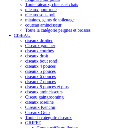
Toute râteaux, chiens et chats
râteaux pour mue
râteaux sous poil
mitaines, gants de toilettage
couteau amincisseur
Toute la catégorie peignes et brosses
CISEAU
ciseaux droitier
Ciseaux gaucher
ciseaux courbés
ciseaux droit
ciseaux bout rond
ciseaux 4 pouces
ciseaux 5 pouces
ciseaux 6 pouces
ciseaux 7 pouces
ciseaux 8 pouces et plus
ciseaux amincisseurs
Ciseau gaingrooming
ciseaux roseline
Ciseaux Kenchii
Ciseaux Geib
Toute la catégorie ciseaux
GRIFFE
Coupe-griffe guillotine