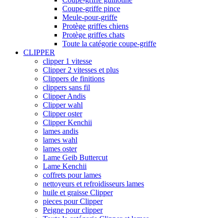
Coupe-griffe pince
Meule-pour-griffe
Protège griffes chiens
Protège griffes chats
Toute la catégorie coupe-griffe
CLIPPER
clipper 1 vitesse
Clipper 2 vitesses et plus
Clippers de finitions
clippers sans fil
Clipper Andis
Clipper wahl
Clipper oster
Clipper Kenchii
lames andis
lames wahl
lames oster
Lame Geib Buttercut
Lame Kenchii
coffrets pour lames
nettoyeurs et refroidisseurs lames
huile et graisse Clipper
pieces pour Clipper
Peigne pour clipper