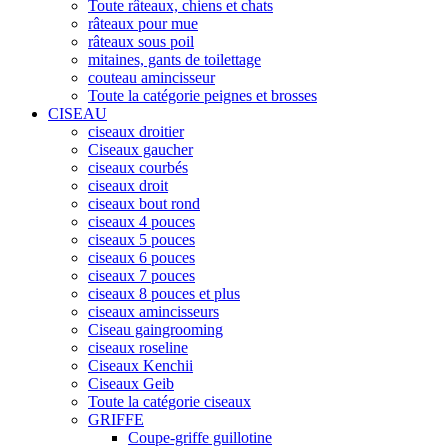
Toute râteaux, chiens et chats
râteaux pour mue
râteaux sous poil
mitaines, gants de toilettage
couteau amincisseur
Toute la catégorie peignes et brosses
CISEAU
ciseaux droitier
Ciseaux gaucher
ciseaux courbés
ciseaux droit
ciseaux bout rond
ciseaux 4 pouces
ciseaux 5 pouces
ciseaux 6 pouces
ciseaux 7 pouces
ciseaux 8 pouces et plus
ciseaux amincisseurs
Ciseau gaingrooming
ciseaux roseline
Ciseaux Kenchii
Ciseaux Geib
Toute la catégorie ciseaux
GRIFFE
Coupe-griffe guillotine