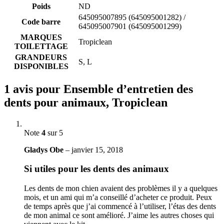
Poids
ND
645095007895 (645095001282) /
Code barre
645095007901 (645095001299)
MARQUES
Tropiclean
TOILETTAGE
GRANDEURS
S, L
DISPONIBLES
1 avis pour
Ensemble d’entretien des
dents pour animaux, Tropiclean
Note
4
sur 5
Gladys Obe
–
janvier 15, 2018
Si utiles pour les dents des animaux
Les dents de mon chien avaient des problèmes il y a quelques
mois, et un ami qui m’a conseillé d’acheter ce produit. Peux
de temps après que j’ai commencé à l’utiliser, l’étas des dents
de mon animal ce sont amélioré. J’aime les autres choses qui