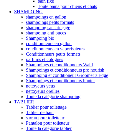
bain fixe
Toute bains pour chiens et chats
SHAMPOING
shampoings en gallon
shampoings petits formats
shampoing sans rinçage
shampoing anti puces
Shampoing bio
conditionneurs en gallon
conditionneurs en vaporisateurs
Conditionneurs petits formats
parfums et colognes
Shampoings et conditionneurs Wahl
Shampoings et conditionneurs pro nourish
Shampoing et conditioneur Groomer’s Edge
Shampoings et conditionneurs hunter
nettoyeurs yeux
nettoyeurs oreilles
Toute la catégorie shampoing
TABLIER
Tablier pour toilettage
Tablier de bain
sarrau pour toiletteur
Pantalon pour toiletteur
Toute la catégorie tablier