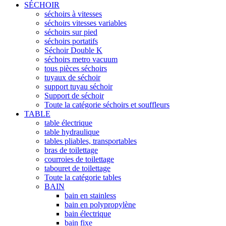
SÉCHOIR
séchoirs à vitesses
séchoirs vitesses variables
séchoirs sur pied
séchoirs portatifs
Séchoir Double K
séchoirs metro vacuum
tous pièces séchoirs
tuyaux de séchoir
support tuyau séchoir
Support de séchoir
Toute la catégorie séchoirs et souffleurs
TABLE
table électrique
table hydraulique
tables pliables, transportables
bras de toilettage
courroies de toilettage
tabouret de toilettage
Toute la catégorie tables
BAIN
bain en stainless
bain en polypropylène
bain électrique
bain fixe