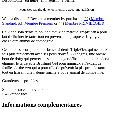
Disponibilité
en ligne
en magasin : à vérifier
Pour des rabais, devenez membre avec
une adhésion
Want a discount? Become a member by purchasing
#2) Membre
Standard
,
#3) Membre Premium
or
#4) Membre PRIVILÉGIER
!
Ce kit de soin dentaire pour animaux de marque Tropiclean a pour
but d’éliminer le tartre tout en prévenant la plaque et la gingivite
chez votre animal de compagnie.
Cette trousse comprend une brosse à dents TripleFlex qui nettoie 3
fois plus rapidement avec ses poils doux à 360 degrés, une brosse
bout de doigt qui permet aussi de nettoyer délicatement pour aider à
éliminer le tartre et le Brushing Gel pour animaux à l’extrait de
feuilles de thé vert qui a pour rôle de prévenir la plaque et le tartre
tout en laissant une haleine fraîche à votre animal de compagnie.
Grandeurs disponibles :
S – Petite race et moyenne
L – Grande race
Informations complémentaires