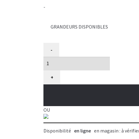
19.99$
-
à
38.99$
GRANDEURS DISPONIBLES
quantité
-
de
Os
pour
chien
+
au
fromage
Dura
Chew,
OU
Nylabone
Disponibilité
en ligne
en magasin : à vérifie