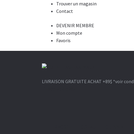
Trouver un magasin
Contact
DEVENIR MEMBRE
Mon compte
Favoris
Aller
Aller
à
au
LIVRAISON GRATUITE ACHAT +89$
*voir cond
la
contenu
1-866-964-6289
navigation
BROSSE
CISEAU
CLIPPER