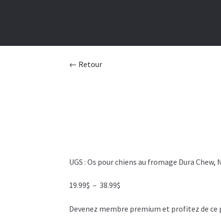
ACCESSOIRE
VENTES
← Retour
UGS :
Os pour chiens au fromage Dura Chew, 
Plage
19.99
$
–
38.99
$
de
Devenez membre premium et profitez de ce pri
prix :