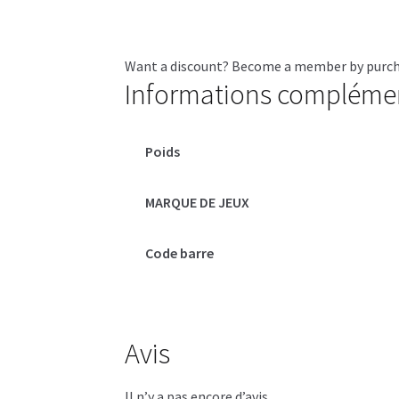
Want a discount? Become a member by purc
Informations compléme
Poids
MARQUE DE JEUX
Code barre
Avis
Il n’y a pas encore d’avis.