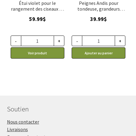
Étui violet pour le
Peignes Andis pour
rangement des ciseaux de
tondeuse, grandeurs
toilettage, Kenchii
large 16 a 32 millimètres
59.99
$
39.99
$
(pour tondeuse avec fil ou
lame clipsable)
-
+
-
+
Voir produit
Ajouter au panier
Soutien
Nous contacter
Livraisons