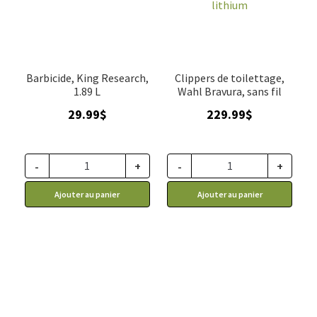
ACCESSOIRE
▼
VENTES
Barbicide, King Research,
Clippers de toilettage,
1.89 L
Wahl Bravura, sans fil
29.99
$
229.99
$
-
+
-
+
Ajouter au panier
Ajouter au panier