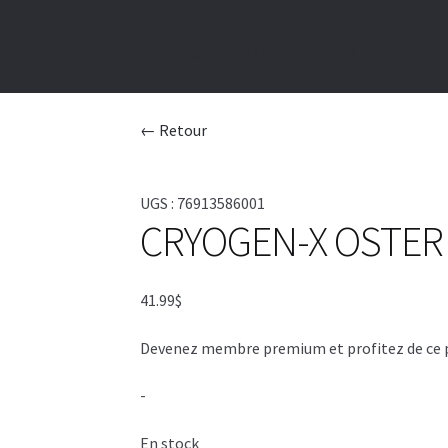
ACCESSOIRE
VENTES
← Retour
UGS :
76913586001
CRYOGEN-X OSTER 
41.99
$
Devenez membre premium et profitez de ce pri
-
En stock