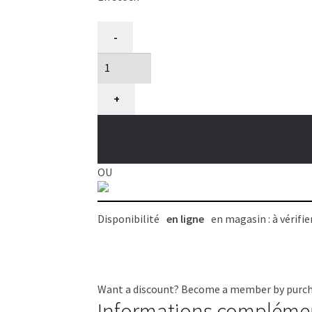
quantité
-
de
CRYOGEN-
X
OSTER
+
MINI
LAME-
T
OU
Disponibilité
en ligne
en magasin : à vérifie
Want a discount? Become a member by purc
Informations compléme