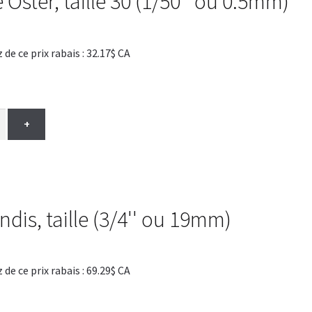
ster, taille 30 (1/50'' ou 0.5mm)
 ce prix rabais : 32.17$ CA
+
is, taille (3/4'' ou 19mm)
 ce prix rabais : 69.29$ CA