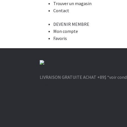
Trouver un magasin
Contact
DEVENIR MEMBRE
Mon compte
Favoris
Aller
Aller
à
au
LIVRAISON GRATUITE ACHAT +89$
*voir cond
la
contenu
1-866-964-6289
navigation
BROSSE
CISEAU
CLIPPER