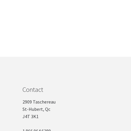
Contact
2909 Taschereau
St-Hubert, Qc
J4T 3K1
1 866 964 6289