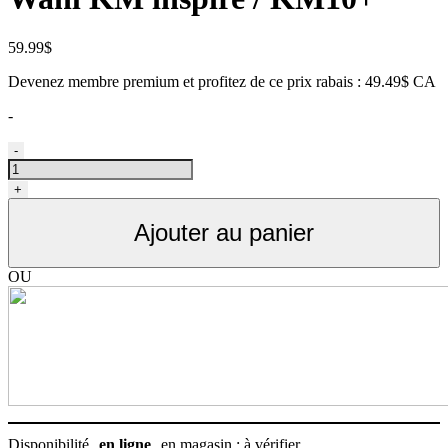
59.99
$
Devenez membre premium et profitez de ce prix rabais : 49.49$ CA
-
quantité
-
de
Fil
+
de
remplacement
Ajouter au panier
pour
Wahl
KM5
OU
/
KM10
Disponibilité
en ligne
en magasin : à vérifier