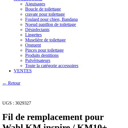
Aiguisages
Boucle de toilettage
cravate pour toilettage
Foulard pour chien, Bandana
Noeud papillon de toilettage
Désinfectants
Lingettes
Muselière de toilettage
Onguent
Pinces pour toilettage
Produits dentitions
Pulvérisateurs
Toute la catégorie accessoires
VENTES
← Retour
UGS :
3029327
Fil de remplacement pour
Wahl KM inspire / KM10+