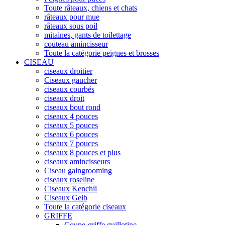
Toute râteaux, chiens et chats
râteaux pour mue
râteaux sous poil
mitaines, gants de toilettage
couteau amincisseur
Toute la catégorie peignes et brosses
CISEAU
ciseaux droitier
Ciseaux gaucher
ciseaux courbés
ciseaux droit
ciseaux bout rond
ciseaux 4 pouces
ciseaux 5 pouces
ciseaux 6 pouces
ciseaux 7 pouces
ciseaux 8 pouces et plus
ciseaux amincisseurs
Ciseau gaingrooming
ciseaux roseline
Ciseaux Kenchii
Ciseaux Geib
Toute la catégorie ciseaux
GRIFFE
Coupe-griffe guillotine