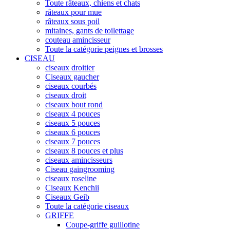
Toute râteaux, chiens et chats
râteaux pour mue
râteaux sous poil
mitaines, gants de toilettage
couteau amincisseur
Toute la catégorie peignes et brosses
CISEAU
ciseaux droitier
Ciseaux gaucher
ciseaux courbés
ciseaux droit
ciseaux bout rond
ciseaux 4 pouces
ciseaux 5 pouces
ciseaux 6 pouces
ciseaux 7 pouces
ciseaux 8 pouces et plus
ciseaux amincisseurs
Ciseau gaingrooming
ciseaux roseline
Ciseaux Kenchii
Ciseaux Geib
Toute la catégorie ciseaux
GRIFFE
Coupe-griffe guillotine