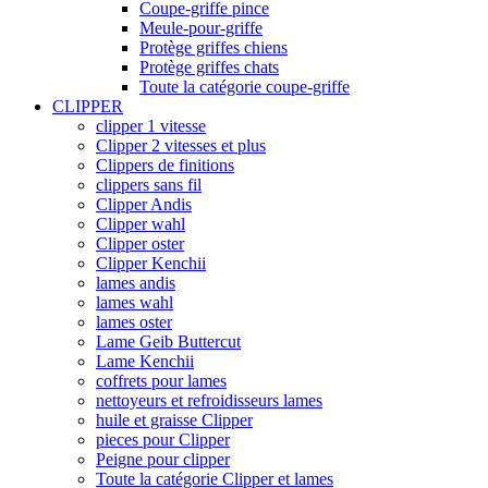
Coupe-griffe pince
Meule-pour-griffe
Protège griffes chiens
Protège griffes chats
Toute la catégorie coupe-griffe
CLIPPER
clipper 1 vitesse
Clipper 2 vitesses et plus
Clippers de finitions
clippers sans fil
Clipper Andis
Clipper wahl
Clipper oster
Clipper Kenchii
lames andis
lames wahl
lames oster
Lame Geib Buttercut
Lame Kenchii
coffrets pour lames
nettoyeurs et refroidisseurs lames
huile et graisse Clipper
pieces pour Clipper
Peigne pour clipper
Toute la catégorie Clipper et lames