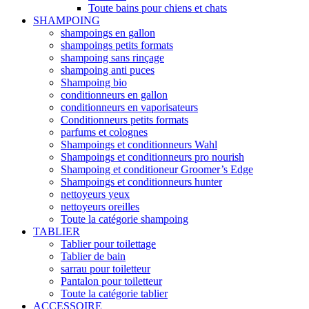
Toute bains pour chiens et chats
SHAMPOING
shampoings en gallon
shampoings petits formats
shampoing sans rinçage
shampoing anti puces
Shampoing bio
conditionneurs en gallon
conditionneurs en vaporisateurs
Conditionneurs petits formats
parfums et colognes
Shampoings et conditionneurs Wahl
Shampoings et conditionneurs pro nourish
Shampoing et conditioneur Groomer’s Edge
Shampoings et conditionneurs hunter
nettoyeurs yeux
nettoyeurs oreilles
Toute la catégorie shampoing
TABLIER
Tablier pour toilettage
Tablier de bain
sarrau pour toiletteur
Pantalon pour toiletteur
Toute la catégorie tablier
ACCESSOIRE