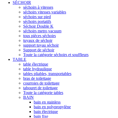
SÉCHOIR
séchoirs à vitesses
séchoirs vitesses variables
séchoirs sur pied
séchoirs portatifs
Séchoir Double K
séchoirs metro vacuum
tous pièces séchoirs
tuyaux de séchoir
support tuyau séchoir
Support de séchoir
Toute la catégorie séchoirs et souffleurs
TABLE
table électrique
table hydraulique
tables pliables, transportables
bras de toilettage
courroies de toilettage
tabouret de toilettage
Toute la catégorie tables
BAIN
bain en stainless
bain en polypropylène
bain électrique
bain fixe