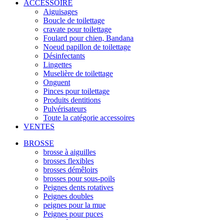
ACCESSOIRE
Aiguisages
Boucle de toilettage
cravate pour toilettage
Foulard pour chien, Bandana
Noeud papillon de toilettage
Désinfectants
Lingettes
Muselière de toilettage
Onguent
Pinces pour toilettage
Produits dentitions
Pulvérisateurs
Toute la catégorie accessoires
VENTES
BROSSE
brosse à aiguilles
brosses flexibles
brosses démêloirs
brosses pour sous-poils
Peignes dents rotatives
Peignes doubles
peignes pour la mue
Peignes pour puces