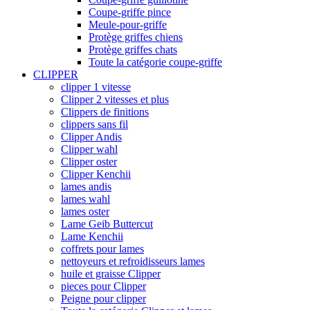
Coupe-griffe pince
Meule-pour-griffe
Protège griffes chiens
Protège griffes chats
Toute la catégorie coupe-griffe
CLIPPER
clipper 1 vitesse
Clipper 2 vitesses et plus
Clippers de finitions
clippers sans fil
Clipper Andis
Clipper wahl
Clipper oster
Clipper Kenchii
lames andis
lames wahl
lames oster
Lame Geib Buttercut
Lame Kenchii
coffrets pour lames
nettoyeurs et refroidisseurs lames
huile et graisse Clipper
pieces pour Clipper
Peigne pour clipper