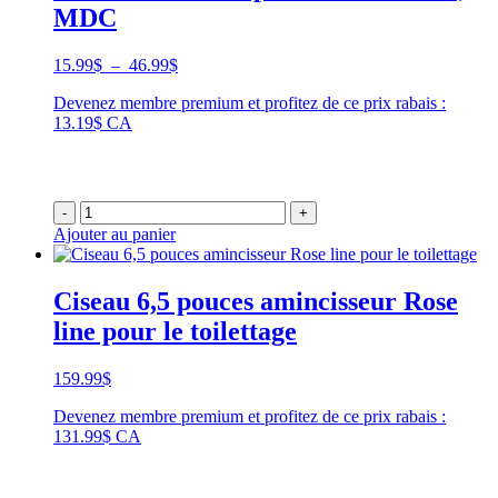
MDC
Plage
15.99
$
–
46.99
$
de
Devenez membre premium et profitez de ce prix rabais :
prix :
13.19$ CA
15.99$
à
46.99$
-
+
Ajouter au panier
Ciseau 6,5 pouces amincisseur Rose
line pour le toilettage
159.99
$
Devenez membre premium et profitez de ce prix rabais :
131.99$ CA