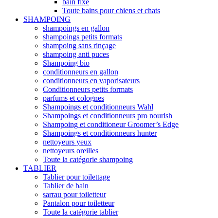
bain fixe
Toute bains pour chiens et chats
SHAMPOING
shampoings en gallon
shampoings petits formats
shampoing sans rinçage
shampoing anti puces
Shampoing bio
conditionneurs en gallon
conditionneurs en vaporisateurs
Conditionneurs petits formats
parfums et colognes
Shampoings et conditionneurs Wahl
Shampoings et conditionneurs pro nourish
Shampoing et conditioneur Groomer’s Edge
Shampoings et conditionneurs hunter
nettoyeurs yeux
nettoyeurs oreilles
Toute la catégorie shampoing
TABLIER
Tablier pour toilettage
Tablier de bain
sarrau pour toiletteur
Pantalon pour toiletteur
Toute la catégorie tablier