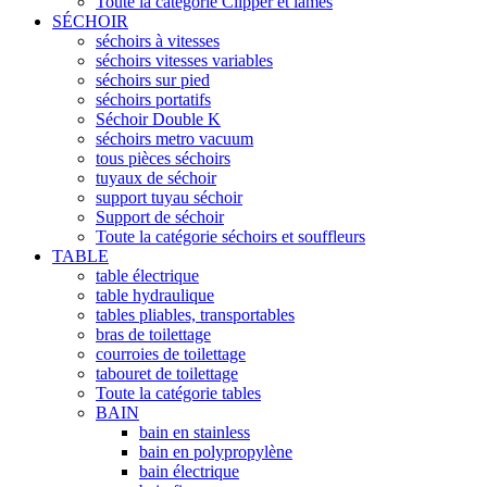
Toute la catégorie Clipper et lames
SÉCHOIR
séchoirs à vitesses
séchoirs vitesses variables
séchoirs sur pied
séchoirs portatifs
Séchoir Double K
séchoirs metro vacuum
tous pièces séchoirs
tuyaux de séchoir
support tuyau séchoir
Support de séchoir
Toute la catégorie séchoirs et souffleurs
TABLE
table électrique
table hydraulique
tables pliables, transportables
bras de toilettage
courroies de toilettage
tabouret de toilettage
Toute la catégorie tables
BAIN
bain en stainless
bain en polypropylène
bain électrique