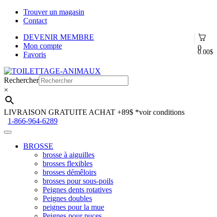
Trouver un magasin
Contact
DEVENIR MEMBRE
Mon compte
0
0.00
$
Favoris
Aller
Aller
à
au
Rechercher
la
contenu
×
navigation
LIVRAISON GRATUITE ACHAT +89$
*voir conditions
1-866-964-6289
BROSSE
brosse à aiguilles
brosses flexibles
brosses démêloirs
brosses pour sous-poils
Peignes dents rotatives
Peignes doubles
peignes pour la mue
Peignes pour puces