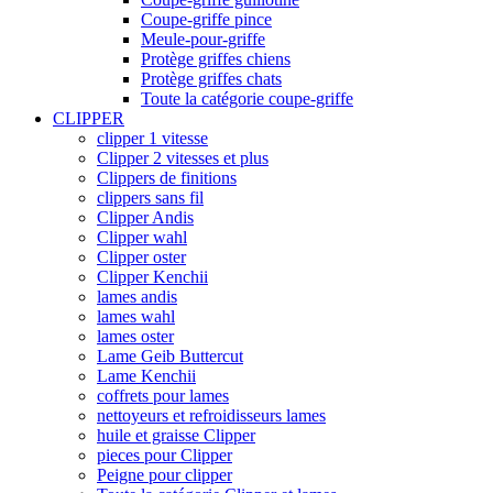
Coupe-griffe pince
Meule-pour-griffe
Protège griffes chiens
Protège griffes chats
Toute la catégorie coupe-griffe
CLIPPER
clipper 1 vitesse
Clipper 2 vitesses et plus
Clippers de finitions
clippers sans fil
Clipper Andis
Clipper wahl
Clipper oster
Clipper Kenchii
lames andis
lames wahl
lames oster
Lame Geib Buttercut
Lame Kenchii
coffrets pour lames
nettoyeurs et refroidisseurs lames
huile et graisse Clipper
pieces pour Clipper
Peigne pour clipper