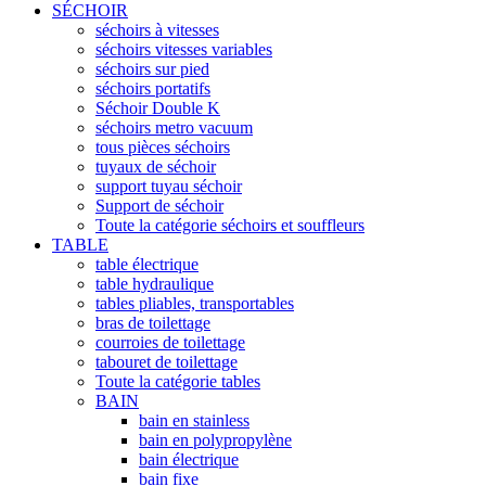
SÉCHOIR
séchoirs à vitesses
séchoirs vitesses variables
séchoirs sur pied
séchoirs portatifs
Séchoir Double K
séchoirs metro vacuum
tous pièces séchoirs
tuyaux de séchoir
support tuyau séchoir
Support de séchoir
Toute la catégorie séchoirs et souffleurs
TABLE
table électrique
table hydraulique
tables pliables, transportables
bras de toilettage
courroies de toilettage
tabouret de toilettage
Toute la catégorie tables
BAIN
bain en stainless
bain en polypropylène
bain électrique
bain fixe