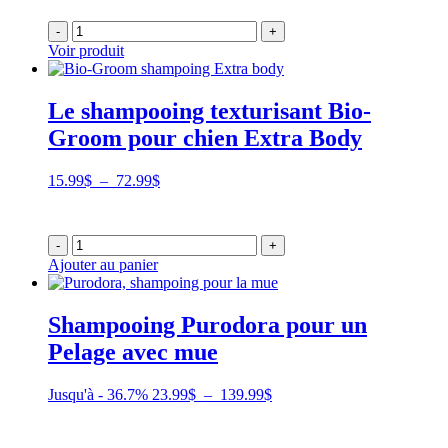
-
+
Voir produit
Le shampooing texturisant Bio-
Groom pour chien Extra Body
Plage
15.99
$
–
72.99
$
de
prix :
15.99$
-
+
à
Ajouter au panier
72.99$
Shampooing Purodora pour un
Pelage avec mue
Plage
Jusqu'à - 36.7%
23.99
$
–
139.99
$
de
prix :
23.99$