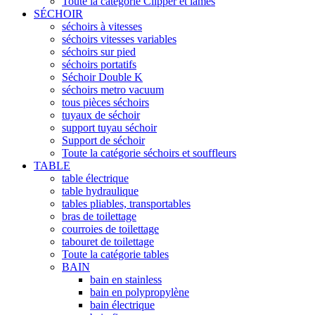
Toute la catégorie Clipper et lames
SÉCHOIR
séchoirs à vitesses
séchoirs vitesses variables
séchoirs sur pied
séchoirs portatifs
Séchoir Double K
séchoirs metro vacuum
tous pièces séchoirs
tuyaux de séchoir
support tuyau séchoir
Support de séchoir
Toute la catégorie séchoirs et souffleurs
TABLE
table électrique
table hydraulique
tables pliables, transportables
bras de toilettage
courroies de toilettage
tabouret de toilettage
Toute la catégorie tables
BAIN
bain en stainless
bain en polypropylène
bain électrique