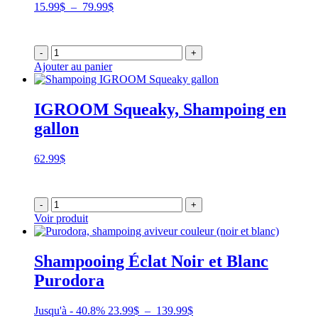
Plage
15.99
$
–
79.99
$
de
prix :
15.99$
-
+
à
Ajouter au panier
79.99$
IGROOM Squeaky, Shampoing en
gallon
62.99
$
-
+
Voir produit
Shampooing Éclat Noir et Blanc
Purodora
Plage
Jusqu'à - 40.8%
23.99
$
–
139.99
$