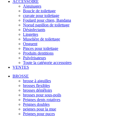
ACCESSOIRE
Aiguisages
Boucle de toilettage
cravate pour toilettage
Foulard pour chien, Bandana
Noeud papillon de toilettage
Désinfectants
Lingettes
Muselière de toilettage
Onguent
Pinces pour toilettage
Produits dentitions
Pulvérisateurs
Toute la catégorie accessoires
VENTES
BROSSE
brosse à aiguilles
brosses flexibles
brosses démêloirs
brosses pour sous-poils
Peignes dents rotatives
Peignes doubles
peignes pour la mue
Peignes pour puces