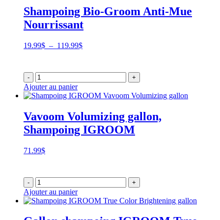
Shampoing Bio-Groom Anti-Mue
Nourrissant
Plage
19.99
$
–
119.99
$
de
prix :
19.99$
-
+
à
Ajouter au panier
119.99$
Vavoom Volumizing gallon,
Shampoing IGROOM
71.99
$
-
+
Ajouter au panier