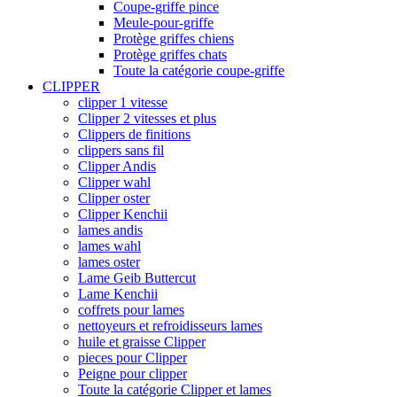
Coupe-griffe pince
Meule-pour-griffe
Protège griffes chiens
Protège griffes chats
Toute la catégorie coupe-griffe
CLIPPER
clipper 1 vitesse
Clipper 2 vitesses et plus
Clippers de finitions
clippers sans fil
Clipper Andis
Clipper wahl
Clipper oster
Clipper Kenchii
lames andis
lames wahl
lames oster
Lame Geib Buttercut
Lame Kenchii
coffrets pour lames
nettoyeurs et refroidisseurs lames
huile et graisse Clipper
pieces pour Clipper
Peigne pour clipper
Toute la catégorie Clipper et lames