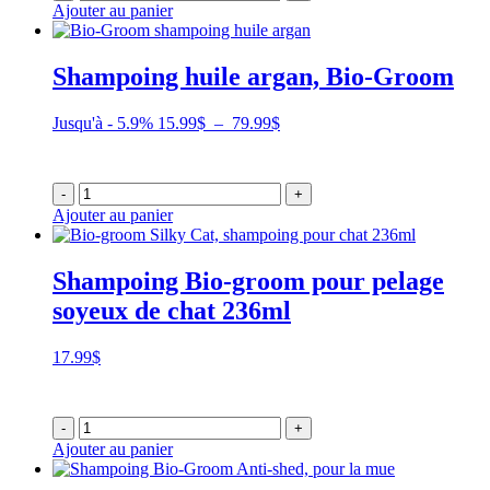
Ajouter au panier
139.99$
Shampoing huile argan, Bio-Groom
Plage
Jusqu'à - 5.9%
15.99
$
–
79.99
$
de
prix :
15.99$
-
+
à
Ajouter au panier
79.99$
Shampoing Bio-groom pour pelage
soyeux de chat 236ml
17.99
$
-
+
Ajouter au panier