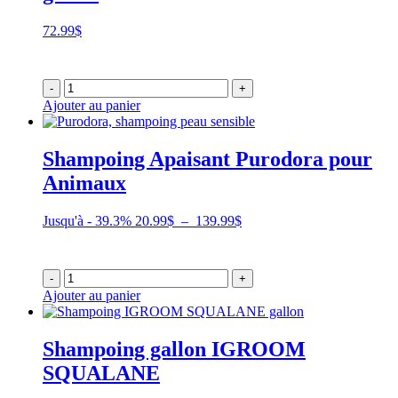
72.99
$
-
+
Ajouter au panier
Shampoing Apaisant Purodora pour
Animaux
Plage
Jusqu'à - 39.3%
20.99
$
–
139.99
$
de
prix :
20.99$
-
+
à
Ajouter au panier
139.99$
Shampoing gallon IGROOM
SQUALANE