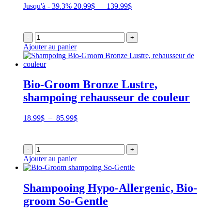
Plage
Jusqu'à - 39.3%
20.99
$
–
139.99
$
de
prix :
20.99$
-
+
à
Ajouter au panier
139.99$
Bio-Groom Bronze Lustre,
shampoing rehausseur de couleur
Plage
18.99
$
–
85.99
$
de
prix :
18.99$
-
+
à
Ajouter au panier
85.99$
Shampooing Hypo-Allergenic, Bio-
groom So-Gentle