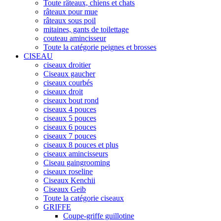
Toute râteaux, chiens et chats
râteaux pour mue
râteaux sous poil
mitaines, gants de toilettage
couteau amincisseur
Toute la catégorie peignes et brosses
CISEAU
ciseaux droitier
Ciseaux gaucher
ciseaux courbés
ciseaux droit
ciseaux bout rond
ciseaux 4 pouces
ciseaux 5 pouces
ciseaux 6 pouces
ciseaux 7 pouces
ciseaux 8 pouces et plus
ciseaux amincisseurs
Ciseau gaingrooming
ciseaux roseline
Ciseaux Kenchii
Ciseaux Geib
Toute la catégorie ciseaux
GRIFFE
Coupe-griffe guillotine