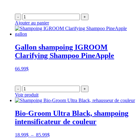
de
prix :
23.99$
-
+
à
Ajouter au panier
139.99$
Gallon shampoing IGROOM
Clarifying Shampoo PineApple
66.99
$
-
+
Voir produit
Bio-Groom Ultra Black, shampoing
intensificateur de couleur
Plage
18.99
$
–
85.99
$