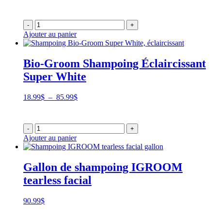
de
prix :
18.99$
-
+
à
Ajouter au panier
85.99$
Bio-Groom Shampoing Éclaircissant
Super White
Plage
18.99
$
–
85.99
$
de
prix :
18.99$
-
+
à
Ajouter au panier
85.99$
Gallon de shampoing IGROOM
tearless facial
90.99
$