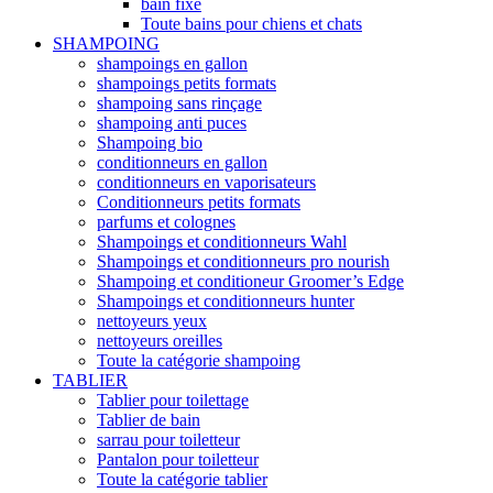
bain fixe
Toute bains pour chiens et chats
SHAMPOING
shampoings en gallon
shampoings petits formats
shampoing sans rinçage
shampoing anti puces
Shampoing bio
conditionneurs en gallon
conditionneurs en vaporisateurs
Conditionneurs petits formats
parfums et colognes
Shampoings et conditionneurs Wahl
Shampoings et conditionneurs pro nourish
Shampoing et conditioneur Groomer’s Edge
Shampoings et conditionneurs hunter
nettoyeurs yeux
nettoyeurs oreilles
Toute la catégorie shampoing
TABLIER
Tablier pour toilettage
Tablier de bain
sarrau pour toiletteur
Pantalon pour toiletteur
Toute la catégorie tablier