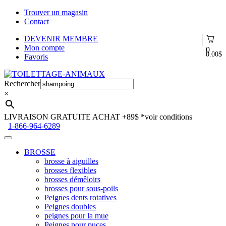
Trouver un magasin
Contact
DEVENIR MEMBRE
Mon compte
0
0.00
$
Favoris
Aller
Aller
à
au
Rechercher
la
contenu
×
navigation
LIVRAISON GRATUITE ACHAT +89$
*voir conditions
1-866-964-6289
BROSSE
brosse à aiguilles
brosses flexibles
brosses démêloirs
brosses pour sous-poils
Peignes dents rotatives
Peignes doubles
peignes pour la mue
Peignes pour puces