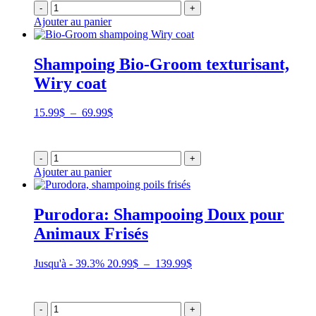
-
+
à
Ajouter au panier
139.99$
Shampoing Bio-Groom texturisant,
Wiry coat
Plage
15.99
$
–
69.99
$
de
prix :
15.99$
-
+
à
Ajouter au panier
69.99$
Purodora: Shampooing Doux pour
Animaux Frisés
Plage
Jusqu'à - 39.3%
20.99
$
–
139.99
$
de
prix :
20.99$
-
+
à