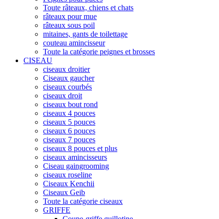
Toute râteaux, chiens et chats
râteaux pour mue
râteaux sous poil
mitaines, gants de toilettage
couteau amincisseur
Toute la catégorie peignes et brosses
CISEAU
ciseaux droitier
Ciseaux gaucher
ciseaux courbés
ciseaux droit
ciseaux bout rond
ciseaux 4 pouces
ciseaux 5 pouces
ciseaux 6 pouces
ciseaux 7 pouces
ciseaux 8 pouces et plus
ciseaux amincisseurs
Ciseau gaingrooming
ciseaux roseline
Ciseaux Kenchii
Ciseaux Geib
Toute la catégorie ciseaux
GRIFFE
Coupe-griffe guillotine